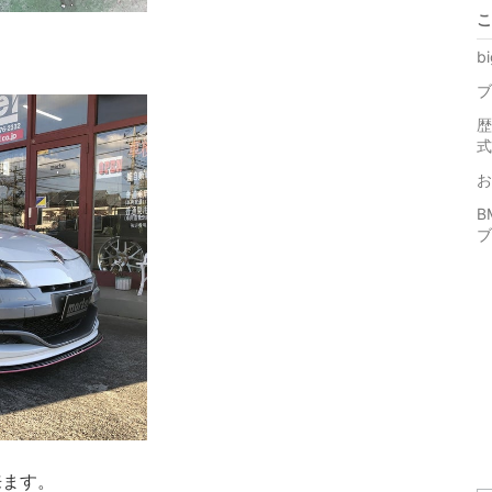
こ
b
ブ
歴
式
お
B
ブ
。
来ます。