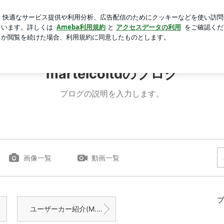
ルディで購入
芸能人ブログ
人気ブログ
新規登録
ロ
coltdのブログ
martelcoltdのブログ
ブログの説明を入力します。
画像一覧
動画一覧
プ
ユーザーカー紹介(M.BENZ C63S AMG)