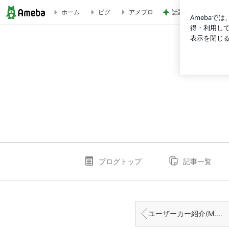
話題の幻のパンをカ
ホーム
ピグ
アメブロ
ユーザーカー紹介(ルノー メガーヌ スポール ＲＳ) | martel
ブログトップ
記事一覧
ユーザーカー紹介(M.BENZ C238 Eクラスクーペ)