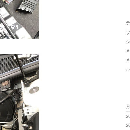
テ
ブ
シ
＃
＃
ル
月
2
2