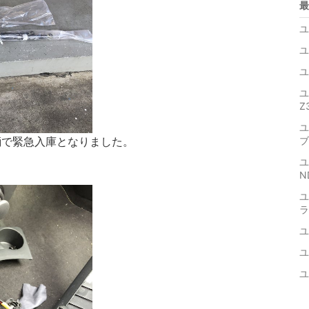
最
ユ
ユ
ユ
ユ
Z
ユ
輌で緊急入庫となりました。
ブ
す。
ユ
N
ユ
ラ
ユ
ユ
ユ