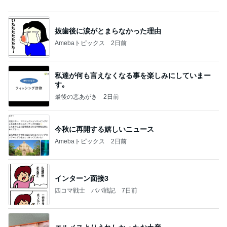
英語と日本語だと思っていた違い
Amebaトピックス
1日前
記事を読む
イロチ買いした履き心地良い新作
Amebaトピックス
2日前
20260803 鬼郁隊4人衆で中ちゃん釣行 写メ
中ちゃんのブログ
1日前