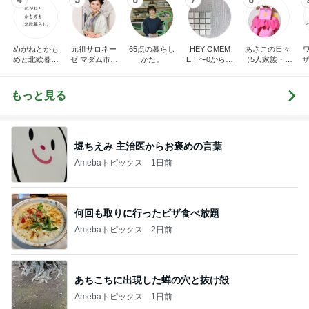
4
5
6
7
8
めがねとかも
元祖サロネー
65点の暮らし
HEY OMEM
あさこの日々
めと北欧暮ら
ゼ マダム市川
かた。
E！〜0からの
（5人家族・投
ザ
し
のほのぼのブ
家づくり〜
資・家計簿・
納
ログ
雑貨）
もっと見る
堀ちえみ 主治医からお褒めの言葉
Amebaトピックス
1日前
何回も取りに行ったピザ食べ放題
Amebaトピックス
2日前
あちこちに出現した蝉の穴と抜け殻
Amebaトピックス
1日前