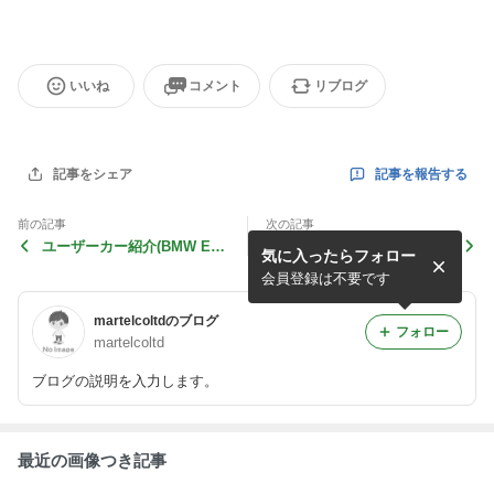
いいね
コメント
リブログ
記事を報告する
記事をシェア
前の記事
次の記事
ユーザーカー紹介(BMW E90
ユーザーカー紹介(CITROEN
気に入ったらフォロー
323)
C3)
会員登録は不要です
martelcoltdのブログ
フォロー
martelcoltd
ブログの説明を入力します。
最近の画像つき記事