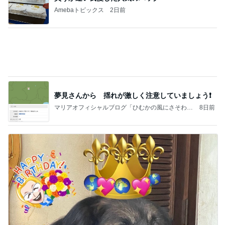
《3年連続》瑶子さま 懇意の高級カーディーラー
協賛のイベントにご出席…宮内庁が懸念する“熱心
すぎ
hirokoの✿Love＆Awakening✿
8日前
長女と食べたダントツ一位の天ぷら
Amebaトピックス
2日前
記事を読む