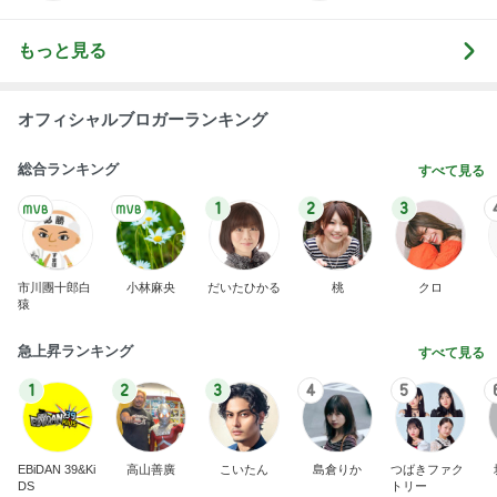
もっと見る
オフィシャルブロガーランキング
総合ランキング
すべて見る
1
2
3
市川團十郎白
小林麻央
だいたひかる
桃
クロ
猿
急上昇ランキング
すべて見る
1
2
3
4
5
EBiDAN 39&Ki
高山善廣
こいたん
島倉りか
つばきファク
DS
トリー