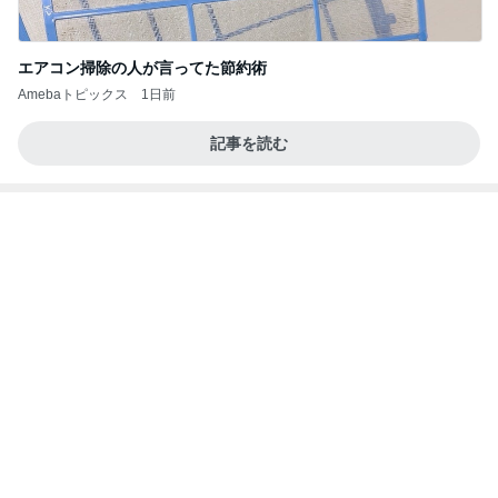
朝起きて3秒でパンツ一丁の男児
Amebaトピックス
1日前
今日の服装 ブログ読んでくれてて嬉しい瞬間。
桃オフィシャルブログ Powered by Ameba
1日前
抜歯後に涙がとまらなかった理由
Amebaトピックス
2日前
私達が何も言えなくなる事を楽しみにしていまー
す｡
最後の悪あがき
2日前
今秋に再開する嬉しいニュース
Amebaトピックス
2日前