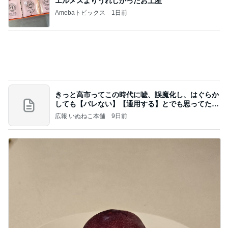
田中健 社会の役に立つ娘の仕事
Amebaトピックス
1日前
業務用アイスどこに売ってる？ロッテやタカナシ等
安い市販の2リットルアイスは業務スーパーやシャ
トレ
AKO | Smart Life
8日前
ネイボール 渋い顔の娘と夜のお散歩
Amebaトピックス
1日前
【ヤマハ発動機】～トートバック～【三越伊勢丹】
株主優待を楽しんで～tasayuryのブログ
14日前
買うか迷い我慢した人気のバッグ
Amebaトピックス
2日前