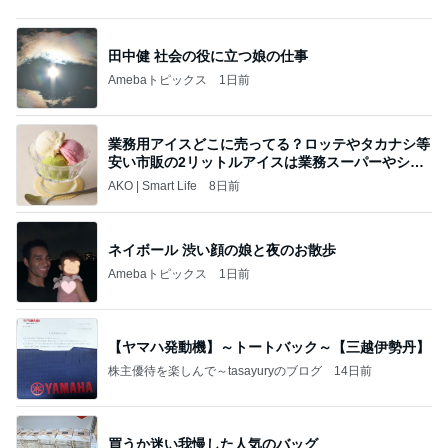
ディズニーファン Dのブログ
7日前
アグネス 凄いスピードで原稿の作業
Amebaトピックス
1日前
すべての賭けが集まりました…そしてアメリカ国民
が現金を引き出しています。
心の道標【旧：ヤ～ベェのブログ】
1日前
ラックに納豆まで飾ってみた結果
Amebaトピックス
1日前