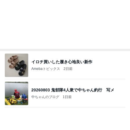
堀ちえみ 足りなくてプラスしたサンド
Amebaトピックス
2日前
あいのりクロ 図々しい人って、こういう人？
勝手に考察
2日前
やっとコンプできたカプセルトイ
Amebaトピックス
1日前
ポップマートDIMOO×ピクサー☆