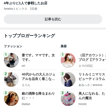
4年ぶりに1人で参戦したお店
Amebaトピックス
2日前
記事を読む
トップブロガーランキング
ファッション
美容
1
1
妻です。ママです。女
（旧アカウント）
です。
ブログ【アラフォ
社売却セカンドラ
eri.
エマの日記
フ】
2
2
40代からの大人カジュ
リトルミニマリス
アルを品良く着こなす
ビューティコラム 
ファッションブログ
little minimalist'
えりん
あねっさ／anessa
uty colum
3
3
銀の滴降る降るまわり
美人になれる、た
に・・・
んの魔法
illallan
hiromi