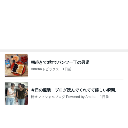
インターン面接3
四コマ戦士 パパ戦記
7日前
エルメスよりうれしかったお土産
Amebaトピックス
1日前
きっと高市ってこの時代に嘘、誤魔化し、はぐらか
しても【バレない】【通用する】とでも思ってたん
だろ
広報 いぬねこ本舗
9日前