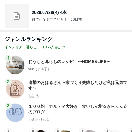
2026/07/28(K) 4本
何でかな？何でだろ？
10日前
ジャンルランキング
インテリア・暮らし
18,966人参加中
1
おうちと暮らしのレシピ 〜HOME&LIFE〜
yuki (ドキ子）
2
進撃のおはるさん〜家づくり失敗したけど私は元気で
す〜
おはる
3
１００均・カルディ大好き！食いしん坊☆きらりん☆
のブログ
☆きらりん☆