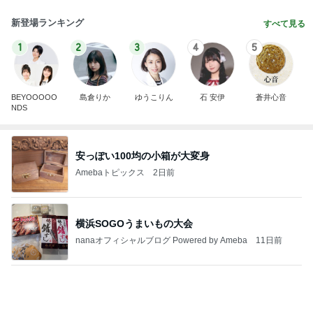
新登場ランキング
すべて見る
1
2
3
4
5
BEYOOOOO
島倉りか
ゆうこりん
石 安伊
蒼井心音
NDS
安っぽい100均の小箱が大変身
Amebaトピックス
2日前
横浜SOGOうまいもの大会
nanaオフィシャルブログ Powered by Ameba
11日前
モト冬樹 妻を守る男らしい愛犬
Amebaトピックス
1日前