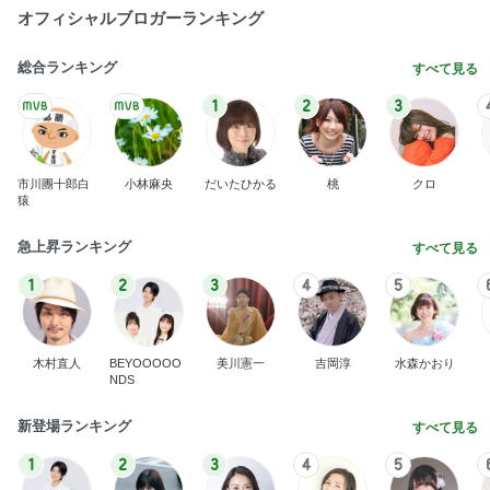
オフィシャルブロガーランキング
総合ランキング
すべて見る
1
2
3
市川團十郎白
小林麻央
だいたひかる
桃
クロ
猿
急上昇ランキング
すべて見る
1
2
3
4
5
木村直人
BEYOOOOO
美川憲一
吉岡淳
水森かおり
NDS
新登場ランキング
すべて見る
1
2
3
4
5