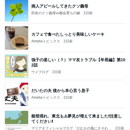
病人アピールしてきたクソ義母
田舎のクソ義母vs都会育ちの嫁
2日前
カフェで食べたしっとり美味しいケーキ
Amebaトピックス
2日前
強子の楽しい（？）ママ友トラブル【年長編】第10
2話
ウメブログ
2日前
だいたの夫 後から本心言う息子
Amebaトピックス
2日前
能登揺れ、東北も⚠️夢見が増えて来ました❗️注意し
てください❗️
マリアオフィシャルブログ「ひむかの風にさそわれ
2日前