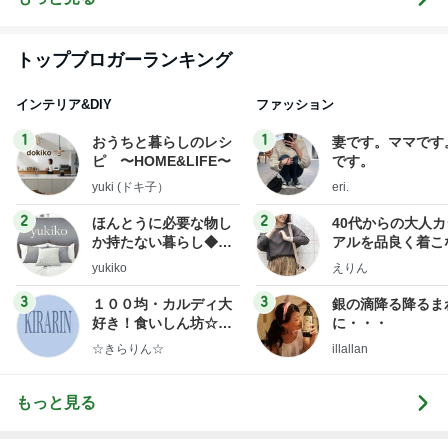
トップブロガーランキング
インテリア&DIY
ファッション
1
1
おうちと暮らしのレシ
妻です。ママです
ピ 〜HOME&LIFE〜
です。
yuki (ドキ子）
eri.
2
2
ほんとうに必要な物し
40代からの大人
か持たない暮らし◆Ke
アルを品良く着こ
ep Life Simple◆〜イ
ファッションブロ
yukiko
えりん
ンテリアのきろく〜
3
3
１００均・カルディ大
銀の滴降る降るま
好き！食いしん坊☆き
に・・・
らりん☆のブログ
☆きらりん☆
illallan
もっと見る