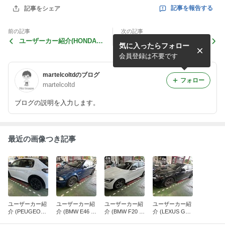
記事を報告する
記事をシェア
前の記事
次の記事
ユーザーカー紹介(HONDA S
ユーザーカー紹介(NISSAN
気に入ったらフォロー
660)
SKYLINE COUPE)
会員登録は不要です
martelcoltdのブログ
フォロー
martelcoltd
ブログの説明を入力します。
最近の画像つき記事
ユーザーカー紹
ユーザーカー紹
ユーザーカー紹
ユーザーカー紹
介 (PEUGEOT
介 (BMW E46 M
介 (BMW F20 M
介 (LEXUS GS
208 GT)
3)
135)
F)