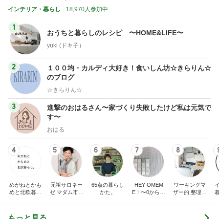
インテリア・暮らし
18,970人参加中
1
おうちと暮らしのレシピ 〜HOME&LIFE〜
yuki (ドキ子）
2
１００均・カルディ大好き！食いしん坊☆きらりん☆
のブログ
☆きらりん☆
3
進撃のおはるさん〜家づくり失敗したけど私は元気で
す〜
おはる
4
5
6
7
8
めがねとかも
元祖サロネー
65点の暮らし
HEY OMEM
ワーキングマ
めと北欧暮ら
ゼ マダム市川
かた。
E！〜0からの
ザー的 整理収
し
のほのぼのブ
家づくり〜
納 ＆ 北欧イン
ログ
テリア
もっと見る