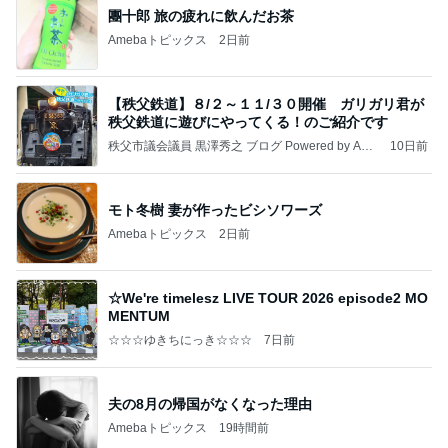
團十郎 旅の疲れに飲んだお茶
Amebaトピックス
2日前
【秩父鉄道】８/２～１１/３０開催 ガリガリ君が
秩父鉄道に遊びにやってくる！のご紹介です
秩父市議会議員 黒澤秀之 ブログ Powered by Ame
10日前
ba
モト冬樹 妻が作ったビシソワーズ
Amebaトピックス
2日前
☆We're timelesz LIVE TOUR 2026 episode2 MO
MENTUM
☆☆☆ゆきちにっき☆☆☆
7日前
夫の8月の帰国がなくなった理由
Amebaトピックス
19時間前