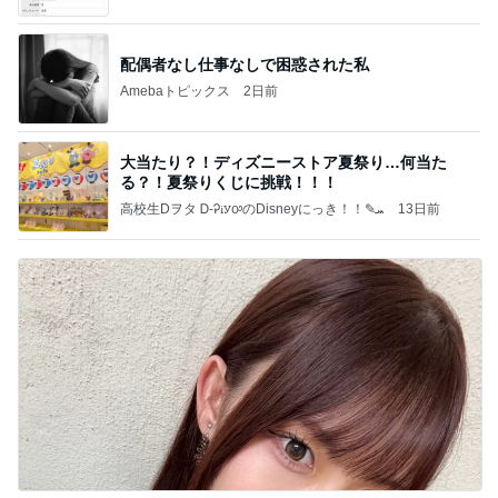
て」Powered by Ameba
配偶者なし仕事なしで困惑された私
Amebaトピックス
2日前
大当たり？！ディズニーストア夏祭り…何当た
る？！夏祭りくじに挑戦！！！
高校生Dヲタ Ꭰ-ᎮꭵꭹꭴのDisneyにっき！！✎ܚ
13日前