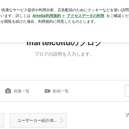
拒否した息子
芸能人ブログ
人気ブログ
新規登録
ロ
dのブログ
martelcoltdのブログ
ブログの説明を入力します。
画像一覧
動画一覧
プ
ユーザーカー紹介(BMW F30 320i)