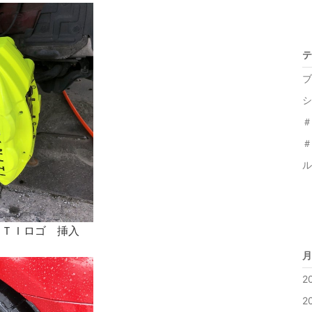
テ
ブ
シ
＃
＃
ル
ＩＴＩロゴ 挿入
月
2
2