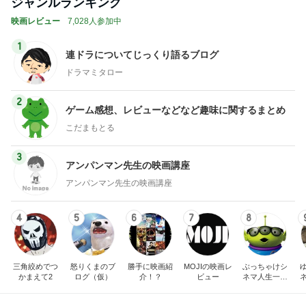
ジャンルランキング
映画レビュー
7,028人参加中
1
連ドラについてじっくり語るブログ
ドラマミタロー
2
ゲーム感想、レビューなどなど趣味に関するまとめ
こだまもとる
3
アンパンマン先生の映画講座
アンパンマン先生の映画講座
4
5
6
7
8
三角絞めでつ
怒りくまのブ
勝手に映画紹
MOJIの映画レ
ぶっちゃけシ
かまえて2
ログ（仮）
介！？
ビュー
ネマ人生一直
線！❁