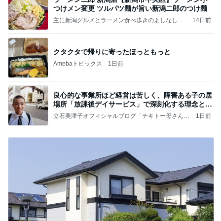
つけメン変更 ツルパツ麺が旨い新潟二郎のつけ麺
主に新潟グルメとラーメン食べ歩きのよしなしご
14日前
と
クタクタで帰りに寄ったほっともっと
Amebaトピックス
1日前
良心的な事業所ほど経営は苦しく、障害ある子の居
場所「放課後デイサービス」で深刻化する理念と現
実の
立石美津子オフィシャルブログ「テキトー母さんの
1日前
すすめ」Powered by Ameba