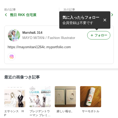
前の記事
次の記事
熊日 RKK 住宅展
JUPITER
気に入ったらフォロー
会員登録は不要です
Marshall. 314
フォロー
MAYO MiTANi / Fashion Illustrator
https://mayomitani1264c.myportfolio.com
最近の画像つき記事
エサゥンス H
プレジデントウ
嬉しい報せ。
サーモボトル
P
ーマン プレミア