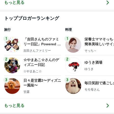
もっと見る
トップブロガーランキング
旅行
料理
1
1
「吉田さんちのファミ
栄養士ママそっち
リー日記」Powered b
簡単美味しいサイ
y Ameba 吉田さんファ
献立
吉田さんファミリー
そっち～
ミリーオフィシャルブ
ログ
2
2
☆やまあこ☆さんのデ
ゆうき酒場
ィズニー日記
ゆうき
☆やまあこ☆
3
3
日々是甘露2〜ディズニ
毎日笑顔で過ごし
ー風味〜
モモ母さん
甘露
もっと見る