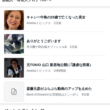
キャシー中島の29歳で亡くなった長女
Amebaトピックス
2日前
ありがとうございます
市川團十郎白猿オフィシャルB
2日前
元TOKIO 山口 新居地公開に｢謙虚な部屋｣
Amebaトピックス
20時間前
斎藤元彦がぶらぶら動画のアップを止めた
Bank of Dreamの公営競技はどこへ行く
8日前