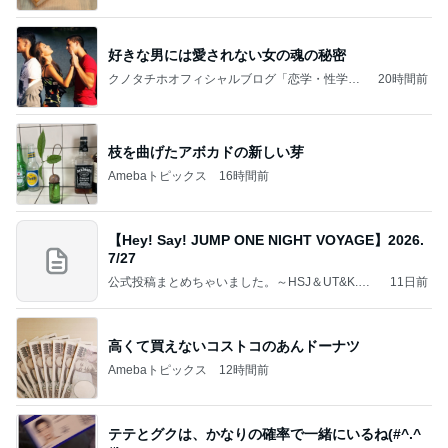
好きな男には愛されない女の魂の秘密
クノタチホオフィシャルブログ「恋学・性学研
20時間前
究室」Powered by Ameba
枝を曲げたアボカドの新しい芽
Amebaトピックス
16時間前
【Hey! Say! JUMP ONE NIGHT VOYAGE】2026.
7/27
公式投稿まとめちゃいました。～HSJ＆UT&K.O.
11日前
～
高くて買えないコストコのあんドーナツ
Amebaトピックス
12時間前
テテとグクは、かなりの確率で一緒にいるね(#^.^