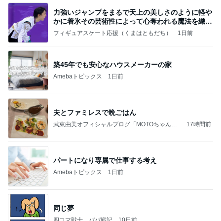
力強いジャンプをまるで天上の美しさのように軽や
かに着氷その芸術性によって心奪われる魔法を織り
なす
フィギュアスケート応援（くまはともだち）
1日前
築45年でも安心なハウスメーカーの家
Amebaトピックス
1日前
夫とファミレスで晩ごはん
武東由美オフィシャルブログ「MOTOちゃんと
17時間前
のはっぴぃな毎日」Powered by Ameba
パートになり専属で仕事する考え
Amebaトピックス
1日前
同じ夢
四コマ戦士 パパ戦記
10日前