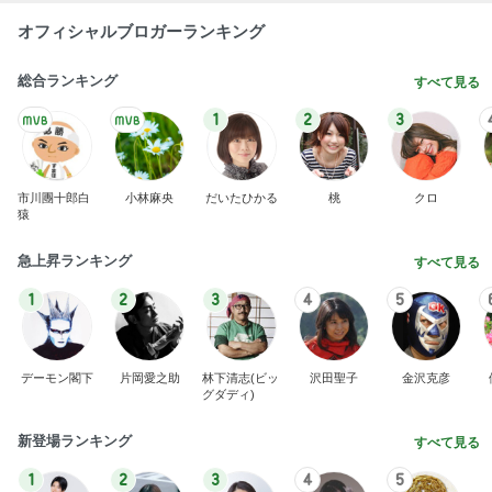
オフィシャルブロガーランキング
総合ランキング
すべて見る
1
2
3
市川團十郎白
小林麻央
だいたひかる
桃
クロ
猿
急上昇ランキング
すべて見る
1
2
3
4
5
デーモン閣下
片岡愛之助
林下清志(ビッ
沢田聖子
金沢克彦
グダディ)
新登場ランキング
すべて見る
1
2
3
4
5