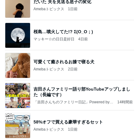
だいた 夫を見送る息子の変化
Amebaトピックス
1日前
桜島…噴火してた!? Σ(O_O；)
マッキー☆の日日是好日
4日前
可愛くて癒されるお膝で寝る犬
Amebaトピックス
2日前
吉田さんファミリー語り部YouTubeアップしまし
た（長編です）
「吉田さんちのファミリー日記」Powered by A
14時間前
meba 吉田さんファミリーオフィシャルブログ
58%オフで買える豪華すぎるセット
Amebaトピックス
1日前