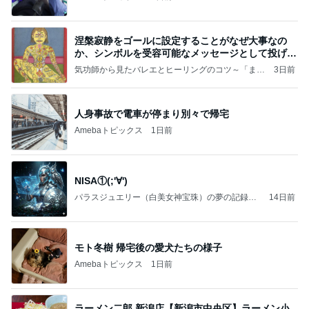
涅槃寂静をゴールに設定することがなぜ大事なの
か、シンボルを受容可能なメッセージとして投げる
ことが
気功師から見たバレエとヒーリングのコツ～「まと
3日前
いのば」ブログ
人身事故で電車が停まり別々で帰宅
Amebaトピックス
1日前
NISA①(;'∀')
パラスジュエリー（白美女神宝珠）の夢の記録
14日前
（続編）
モト冬樹 帰宅後の愛犬たちの様子
Amebaトピックス
1日前
ラーメン二郎 新潟店【新潟市中央区】ラーメン小