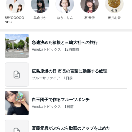
BEYOOOOO
島倉りか
ゆうこりん
石 安伊
蒼井心音
NDS
急遽決めた箱根と三嶋大社への旅行
Amebaトピックス
12時間前
広島原爆の日 市長の言葉に動揺する総理
ブルーサファイア
1日前
白玉団子で作るフルーツポンチ
Amebaトピックス
1日前
斎藤元彦がぶらぶら動画のアップを止めた