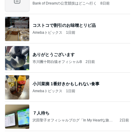
Bank of Dreamの公営競技はどこへ行く
8日前
コストコで割引のお味噌とリピ品
Amebaトピックス
1日前
ありがとうございます
市川團十郎白猿オフィシャルB
2日前
小川菜摘 1番好きかもしれない食事
Amebaトピックス
1日前
７人待ち
沢田聖子オフィシャルブログ「In My Heartな旅日
2日前
記」by Ameba