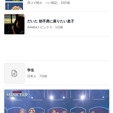
Amebaトピックス
1日前
お願い
モンスターアクアリウム＆レプタイルズ 買取販売
7日前
情報
團十郎 仲良しになった愛犬の姿
Amebaトピックス
1日前
2026/07/27(K) 4本
何でかな？何でだろ？
11日前