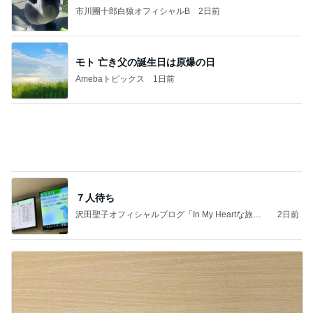
Amebaトピックス
1日前
夫とファミレスで晩ごはん
武東由美オフィシャルブログ「MOTOちゃんとのは
1日前
っぴぃな毎日」Powered by Ameba
やけに静かだと思ったらした寝方
Amebaトピックス
1日前
力強いジャンプをまるで天上の美しさのように軽や
かに着氷その芸術性によって心奪われる魔法を織り
なす
フィギュアスケート応援（くまはともだち）
1日前