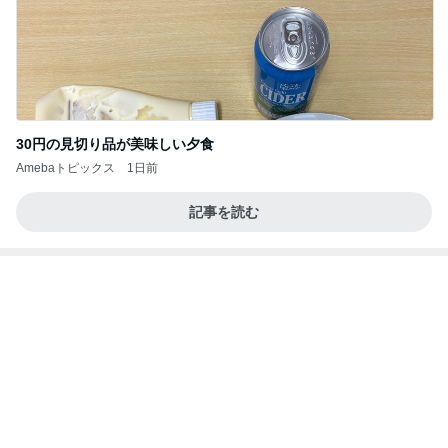
肉肉しい黒毛和牛とボロネーゼ
Amebaトピックス
1日前
同じ夢
四コマ戦士 パパ戦記
10日前
だいた 助手席に座りたい息子
Amebaトピックス
1日前
学生
日本人
7日前