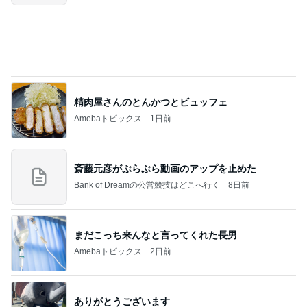
沢田聖子オフィシャルブログ「In My Heartな旅日
2日前
記」by Ameba
30円の見切り品が美味しい夕食
Amebaトピックス
1日前
記事を読む
小柳ルミ子 可愛すぎる愛犬の寝顔