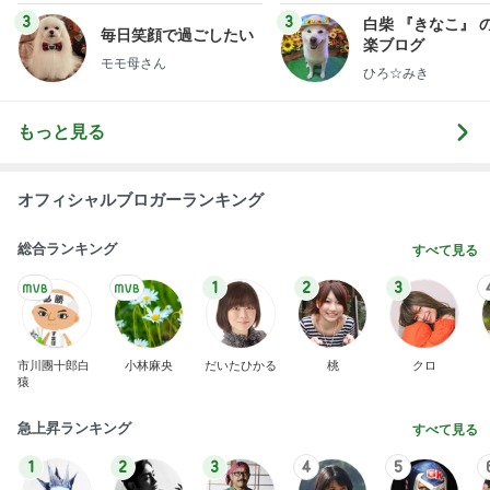
総合ランキング
すべて見る
1
2
3
市川團十郎白
小林麻央
だいたひかる
桃
クロ
猿
急上昇ランキング
すべて見る
1
2
3
4
5
デーモン閣下
片岡愛之助
林下清志(ビッ
沢田聖子
金沢克彦
グダディ)
新登場ランキング
すべて見る
1
2
3
4
5