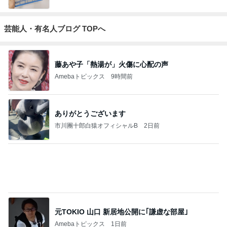
藤あや子「熱湯が」火傷に心配の声
Amebaトピックス
9時間前
ありがとうございます
市川團十郎白猿オフィシャルB
2日前
元TOKIO 山口 新居地公開に｢謙虚な部屋｣
Amebaトピックス
1日前
斎藤元彦がぶらぶら動画のアップを止めた
Bank of Dreamの公営競技はどこへ行く
8日前
ジャンルランキング
猫との生活
26,774人参加中