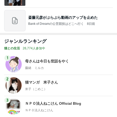
1
母さんは今日も世話をやく
藤緒 ミルカ
2
猫マンガ 米子さん
米子（こめこ）
3
ＮＰＯ法人ねこけん Official Blog
ＮＰＯ法人ねこけん
4
5
6
7
8
ファーブル家
まだらダラダ
社)アニマルエ
うちの魔王さ
ごんまるキャ
N
のブログ
ラ猫
イド 事務局＆
ま。
ット
みんなの日記
もっと見る