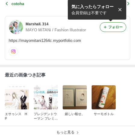
cotoha
テチチ・Report
気に入ったらフォロー
会員登録は不要です
Marshall. 314
フォロー
MAYO MiTANi / Fashion Illustrator
https://mayomitani1264c.myportfolio.com
最近の画像つき記事
エサゥンス H
プレジデントウ
嬉しい報せ。
サーモボトル
P
ーマン プレミア
春号 2020
もっと見る