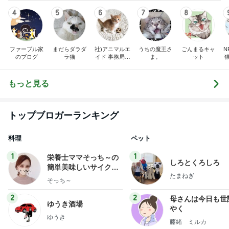
トップブロガーランキング
料理
ペット
1
1
栄養士ママそっち～の
しろとくろしろ
簡単美味しいサイクル
たまねぎ
献立
そっち～
2
2
母さんは今日も世
ゆうき酒場
やく
ゆうき
藤緒 ミルカ
3
3
白柴 『きなこ』 
毎日笑顔で過ごしたい
楽ブログ
モモ母さん
ひろ☆みき
もっと見る
オフィシャルブロガーランキング