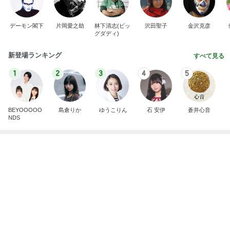
BEYOOOOO
島倉りか
ゆうこりん
石 安伊
蒼井心音
NDS
野菜がモリモリ食べられる作り置き
Amebaトピックス
1日前
広島原爆の日 市長の言葉に動揺する総理
ブルーサファイア
1日前
精肉屋さんのとんかつとビュッフェ
Amebaトピックス
1日前
斎藤元彦がぶらぶら動画のアップを止めた
Bank of Dreamの公営競技はどこへ行く
8日前