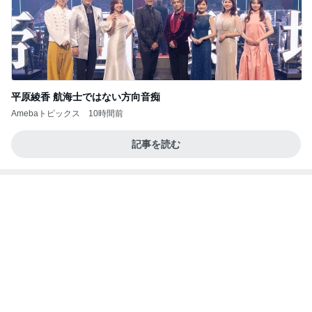
網で焦り感激したドローンショー
Amebaトピックス
15時間前
義母は観念した？
トンデモ義母ンヌからのストレスがヤバい。
2日前
力仕事になった通販ワゴンの組立て
Amebaトピックス
1日前
(長期保存カレーライスセット)
たかたんのコストコ通への道
7日前