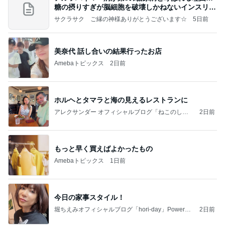
糖の摂りすぎが脳細胞を破壊しかねないインスリン
の恐
サクラサク ご縁の神様ありがとうございます☆
5日前
美奈代 話し合いの結果行ったお店
Amebaトピックス
2日前
ホルヘとタマラと海の見えるレストランに
アレクサンダー オフィシャルブログ「ねこのしっ
2日前
ぽ欲しいな」Powered by Ameba
もっと早く買えばよかったもの
Amebaトピックス
1日前
今日の家事スタイル！
堀ちえみオフィシャルブログ「hori-day」Powered
2日前
by Ameba