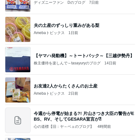
ディズニーファン Dのブログ
7日前
夫の土産のずっしり重みがある梨
Amebaトピックス
1日前
【ヤマハ発動機】～トートバック～【三越伊勢丹】
株主優待を楽しんで～tasayuryのブログ
14日前
お友達2人からたくさんのお土産
Amebaトピックス
2日前
今週から停電が始まる?! 片山さつき大臣の警告がE
BS、RV、そしてGESARA宣言が⁈
心の道標【旧：ヤ～ベェのブログ】
4時間前