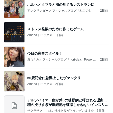
ホルヘとタマラと海の見えるレストランに
アレクサンダー オフィシャルブログ「ねこのしっ
2日前
ぽ欲しいな」Powered by Ameba
ストレス発散のために作ったゲーム
Amebaトピックス
1日前
今日の家事スタイル！
堀ちえみオフィシャルブログ「hori-day」Powered
2日前
by Ameba
50歳記念に急浮上したヴァンクリ
Amebaトピックス
2日前
アルツハイマー病が第3の糖尿病と呼ばれる理由…
糖の摂りすぎが脳細胞を破壊しかねないインスリン
の恐
サクラサク ご縁の神様ありがとうございます☆
5日前