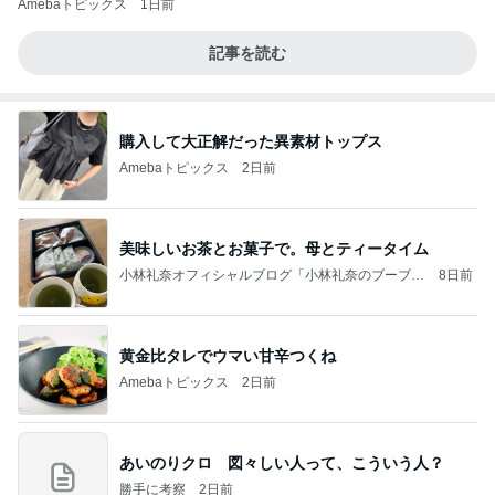
Amebaトピックス
1日前
記事を読む
購入して大正解だった異素材トップス
Amebaトピックス
2日前
美味しいお茶とお菓子で。母とティータイム
小林礼奈オフィシャルブログ「小林礼奈のブーブー
8日前
ブログ」Powered by Ameba
黄金比タレでウマい甘辛つくね
Amebaトピックス
2日前
あいのりクロ 図々しい人って、こういう人？
勝手に考察
2日前