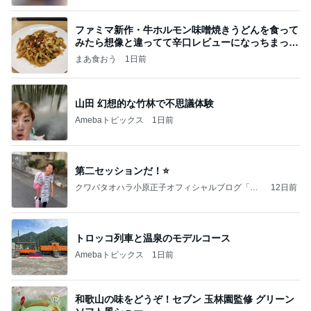
ファミマ新作・牛ホルモン味噌焼きうどんを食って
みたら想像と違ってて辛口レビューになっちまった
話
まあ食おう
1日前
山田 幻想的な竹林で不思議体験
Amebaトピックス
1日前
第二セッションだ！⭐️
クワバタオハラ小原正子オフィシャルブログ「女
12日前
前。」powered by Ameba
トロッコ列車と温泉のモデルコース
Amebaトピックス
1日前
和歌山の味をどうぞ！セブン 玉林園監修 グリーン