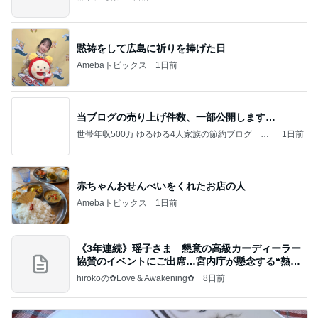
黙祷をして広島に祈りを捧げた日
Amebaトピックス
1日前
当ブログの売り上げ件数、一部公開します…
世帯年収500万 ゆるゆる4人家族の節約ブログ 〜
1日前
ケチ旦那と金銭感覚マヒ嫁の日々〜
赤ちゃんおせんべいをくれたお店の人
Amebaトピックス
1日前
《3年連続》瑶子さま 懇意の高級カーディーラー
協賛のイベントにご出席…宮内庁が懸念する“熱心
すぎ
hirokoの✿Love＆Awakening✿
8日前