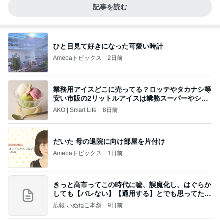
記事を読む
ひと目見て好きになった可愛い時計
Amebaトピックス
2日前
業務用アイスどこに売ってる？ロッテやタカナシ等
安い市販の2リットルアイスは業務スーパーやシャ
トレ
AKO | Smart Life
8日前
だいた 母の退院に向け部屋を片付け
Amebaトピックス
1日前
きっと高市ってこの時代に嘘、誤魔化し、はぐらか
しても【バレない】【通用する】とでも思ってたん
だろ
広報 いぬねこ本舗
9日前