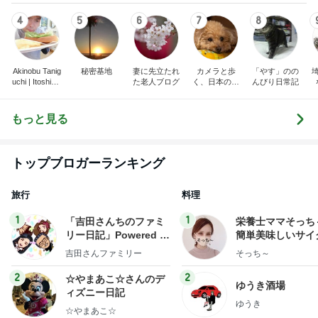
4
5
6
7
8
Akinobu Tanig
秘密基地
妻に先立たれ
カメラと歩
「やす」のの
uchi | Itoshima
た老人ブログ
く、日本の風
んびり日常記
Landscape Ph
景スナップ紀
otographer
行
もっと見る
トップブロガーランキング
旅行
料理
1
1
「吉田さんちのファミ
栄養士ママそっち
リー日記」Powered b
簡単美味しいサイ
y Ameba 吉田さんファ
献立
吉田さんファミリー
そっち～
ミリーオフィシャルブ
ログ
2
2
☆やまあこ☆さんのデ
ゆうき酒場
ィズニー日記
ゆうき
☆やまあこ☆