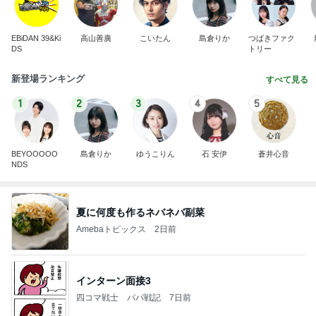
EBiDAN 39&Ki
高山善廣
こいたん
島倉りか
つばきファク
DS
トリー
新登場ランキング
すべて見る
1
2
3
4
5
BEYOOOOO
島倉りか
ゆうこりん
石 安伊
蒼井心音
NDS
夏に何度も作るネバネバ副菜
Amebaトピックス
2日前
インターン面接3
四コマ戦士 パパ戦記
7日前