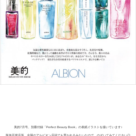
美的7月号、別冊付録「Perfect Beauty Book」の表紙イラストを描いています♪
阪急百貨店等、全国のアルビオン店頭でも置かれるみたいなので、のぞいてみてください◎