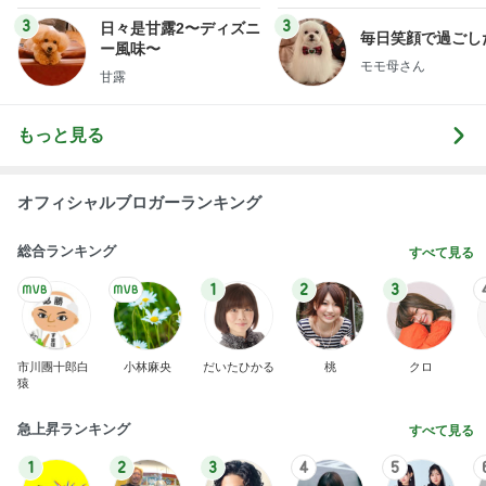
3
3
日々是甘露2〜ディズニ
毎日笑顔で過ごし
ー風味〜
モモ母さん
甘露
もっと見る
オフィシャルブロガーランキング
総合ランキング
すべて見る
1
2
3
市川團十郎白
小林麻央
だいたひかる
桃
クロ
猿
急上昇ランキング
すべて見る
1
2
3
4
5