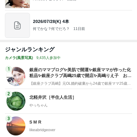
2026/07/28(K) 4本
何でかな？何でだろ？
11日前
ジャンルランキング
カメラ(風景写真)
9,435人参加中
1
銀座のママブログ✨美肌で開運✨銀座ママが作った化
粧品✨銀座クラブ高嶋25歳で開店✨高嶋りえ子 お着
物でエルメス バーキン コーデ
【銀座クラブ高嶋】元OL婚約破棄から24歳で銀座ママ25歳でオーナーママ銀座 美肌で開運♡パワースポット巡り高嶋りえ子ブログ
2
北軽井沢［半住人生活］
やっちゃん
3
S M R
likeabridgeover