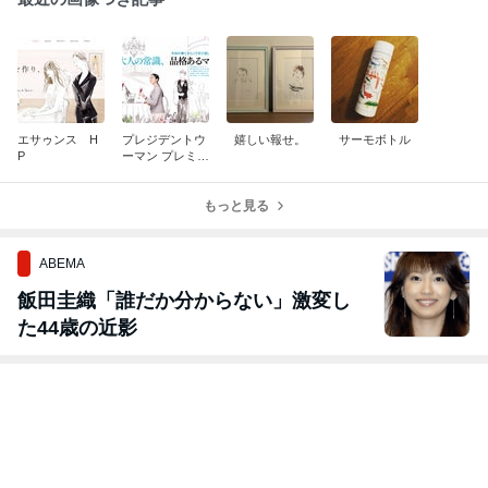
エサゥンス H
プレジデントウ
嬉しい報せ。
サーモボトル
P
ーマン プレミア
春号 2020
もっと見る
ABEMA
飯田圭織「誰だか分からない」激変し
た44歳の近影