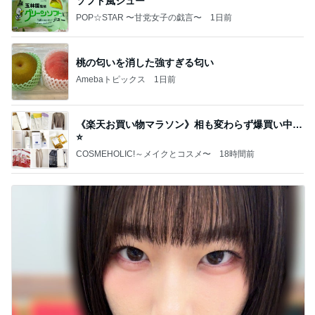
ソフト風シュー
POP☆STAR 〜甘党女子の戯言〜
1日前
桃の匂いを消した強すぎる匂い
Amebaトピックス
1日前
《楽天お買い物マラソン》相も変わらず爆買い中…
⭐️
COSMEHOLIC!～メイクとコスメ〜
18時間前