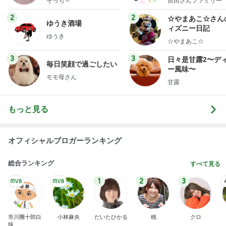
そっち～
吉田さんファミリー
ミリーオフィシャ
ログ
2
2
☆やまあこ☆さん
ゆうき酒場
ィズニー日記
ゆうき
☆やまあこ☆
3
3
日々是甘露2〜デ
毎日笑顔で過ごしたい
ー風味〜
モモ母さん
甘露
もっと見る
オフィシャルブロガーランキング
総合ランキング
すべて見る
1
2
3
市川團十郎白
小林麻央
だいたひかる
桃
クロ
猿