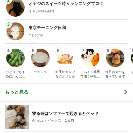
2
オヤジのスイーツ時々ランニングブログ
オヤジ@sweets
3
東京モーニング日和
maldoror
4
5
6
7
8
ひとりでもま
ラテログ
紅子のセレブ
モバイル業界
毎日おやつを
めにがんばる
なグルメ日記
で働く平社員
食べています
ブログ
のブログ
もっと見る
寝る時はソファーで起きるとベッド
Amebaトピックス
1日前