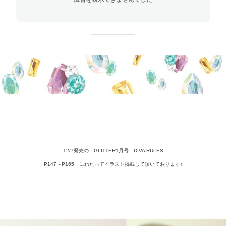
12/7発売の GLITTER1月号 DIVA RULES
P147～P165 にわたってイラスト掲載して頂いております♪