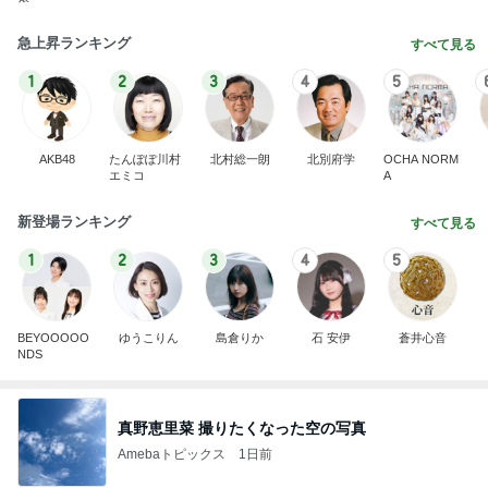
急上昇ランキング
すべて見る
1
2
3
4
5
AKB48
たんぽぽ川村
北村総一朗
北別府学
OCHA NORM
エミコ
A
新登場ランキング
すべて見る
1
2
3
4
5
BEYOOOOO
ゆうこりん
島倉りか
石 安伊
蒼井心音
NDS
真野恵里菜 撮りたくなった空の写真
Amebaトピックス
1日前