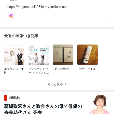
https://mayomitani1264c.myportfolio.com
最近の画像つき記事
エサゥンス H
プレジデントウ
嬉しい報せ。
サーモボトル
P
ーマン プレミア
春号 2020
もっと見る
ABEMA
高嶋政宏さんと政伸さんの母で俳優の
寿美花代さん 死去