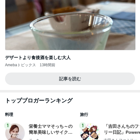
デザートより食後酒を楽しむ大人
Amebaトピックス
13時間前
記事を読む
トップブロガーランキング
料理
旅行
1
1
栄養士ママそっち～の
「吉田さんちのフ
簡単美味しいサイクル
リー日記」Powere
献立
y Ameba 吉田さ