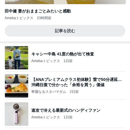
田中健 妻がおままごとみたいと感動
Amebaトピックス
23時間前
記事を読む
キャシー中島 41度の熱が出て検査
Amebaトピックス
1日前
【ANAプレミアムクラス初体験】雷で50分遅延…
沖縄往復で分かった「余裕を買う」価値
華麗なるスタバマダム
2日前
速攻で冷える最新式のハンディファン
Amebaトピックス
1日前