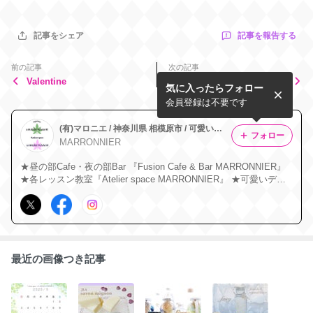
記事を報告する
記事をシェア
前の記事
次の記事
Valentine
❤︎ JLA とじこめーるジュニ
気に入ったらフォロー
アアンバサダー講座❤︎
会員登録は不要です
(有)マロニエ / 神奈川県 相模原市 / 可愛いクラフトやスイーツのレッスンをお洒落なCafe＆Bar 店内で行っています❤︎
フォロー
MARRONNIER
★昼の部Cafe・夜の部Bar 『Fusion Cafe & Bar MARRONNIER』
★各レッスン教室『Atelier space MARRONNIER』 ★可愛いデコ
スイーツの製造・販売、キッチンカー 営業 『Deco Sweets Shop
MARRONNIR』
最近の画像つき記事