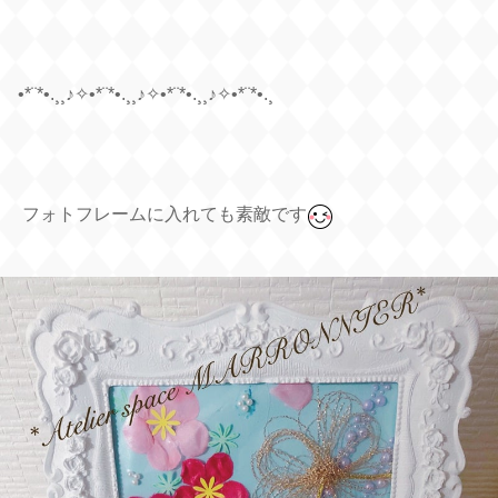
•*¨*•.¸¸♪✧•*¨*•.¸¸♪✧•*¨*•.¸¸♪✧•*¨*•.¸
フォトフレームに入れても素敵です