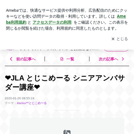
❤︎JLA とじこめーる シニアアンバサダー講座❤︎ | (有)マロニエ /
神奈川県 相模原市 / 可愛いクラフトやスイーツのレッスンをお
アプリをダウンロードして
ブログの更新通知
を受け取りまし
開く
洒落なCafe＆Bar 店内で行っています❤︎
ょう。
(有)マロニエ / 神奈川県 相模原市 / 可愛いク
フォロー
ラフトやスイーツのレッスンをお洒落なCafe
＆Bar 店内で行っています❤︎
前の記事へ
一覧
次の記事へ
❤︎JLA とじこめーる シニアアンバサ
ダー講座❤︎
2020-01-26 09:55:24
テーマ：
Atelier**とじこめーる