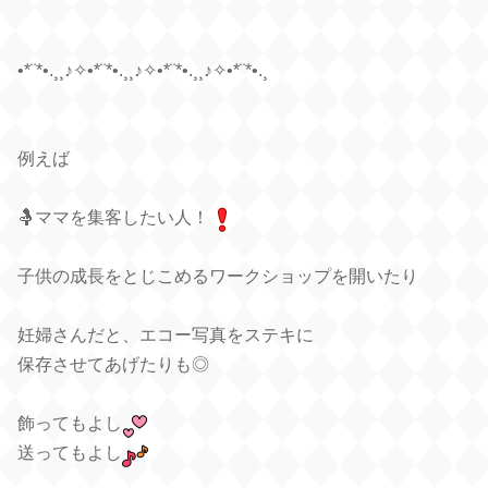
•*¨*•.¸¸♪✧•*¨*•.¸¸♪✧•*¨*•.¸¸♪✧•*¨*•.¸
例えば
🤱ママを集客したい人！
子供の成長をとじこめるワークショップを開いたり
妊婦さんだと、エコー写真をステキに
保存させてあげたりも◎
飾ってもよし
送ってもよし