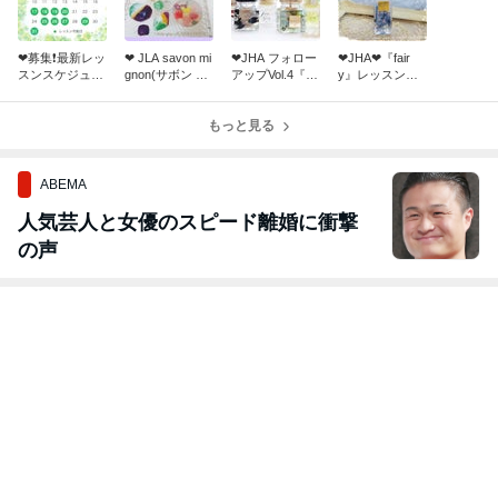
❤︎募集❗️最新レッ
❤︎ JLA savon mi
❤︎JHA フォロー
❤︎JHA❤︎『fair
スンスケジュー
gnon(サボン ミ
アップVol.4『ハ
y』レッスンご
ル❤︎
ニヨン) 認定講
ーバリウムキャ
案内❤︎
座のご案内❤︎
ンドル』レッス
もっと見る
ンご案内❤︎
ABEMA
人気芸人と女優のスピード離婚に衝撃
の声