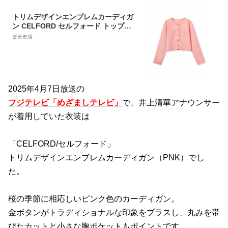
トリムデザインエンブレムカーディガ
ン CELFORD セルフォード トップス
カーディガン ホワイト イエロー ピン
楽天市場
ク ネイビー【先行予約】*【送料無
料】[Rakuten Fashion]
2025年4月7日放送の
フジテレビ「めざましテレビ」
で、井上清華アナウンサー
が着用していた衣装は
「CELFORD/セルフォード」
トリムデザインエンブレムカーディガン（PNK）でし
た。
桜の季節に相応しいピンク色のカーディガン。
金ボタンがトラディショナルな印象をプラスし、丸みを帯
びたカットと小さな胸ポケットもポイントです。