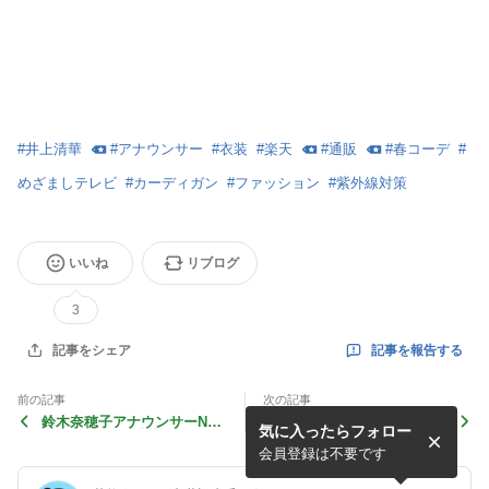
#
井上清華
#
アナウンサー
#
衣装
#
楽天
#
通販
#
春コーデ
#
めざましテレビ
#
カーディガン
#
ファッション
#
紫外線対策
いいね
リブログ
3
記事を報告する
記事をシェア
前の記事
次の記事
鈴木奈穂子アナウンサーNH
三拍子・高倉陵さんTBS「ラ
気に入ったらフォロー
K「あさイチ」衣装の配色ポ
ヴィット」衣装の花柄ジャケ
ロシャツはコレ！
ットはコレ！
会員登録は不要です