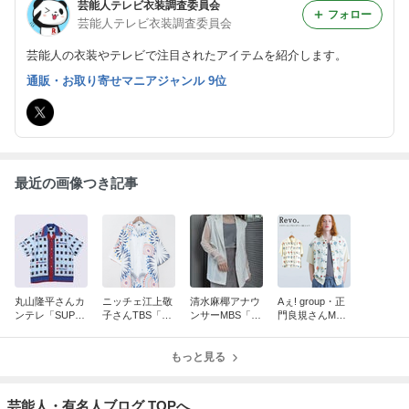
芸能人テレビ衣装調査委員会
フォロー
芸能人テレビ衣装調査委員会
芸能人の衣装やテレビで注目されたアイテムを紹介します。
通販・お取り寄せマニアジャンル 9位
最近の画像つき記事
丸山隆平さんカ
ニッチェ江上敬
清水麻椰アナウ
Aぇ! group・正
ンテレ「SUPE
子さんTBS「王
ンサーMBS「サ
門良規さんMBS
R EIGHTと8人
様のブランチ」
タプラ」衣装の
「サタプラ」衣
の関西大物MC
衣装の花火柄オ
ジレはコレ！
装の花柄シャツ
たち」衣装はコ
ープンカラーシ
もっと見る
はコレ！
レ！
ャツはコレ！
芸能人・有名人ブログ TOPへ