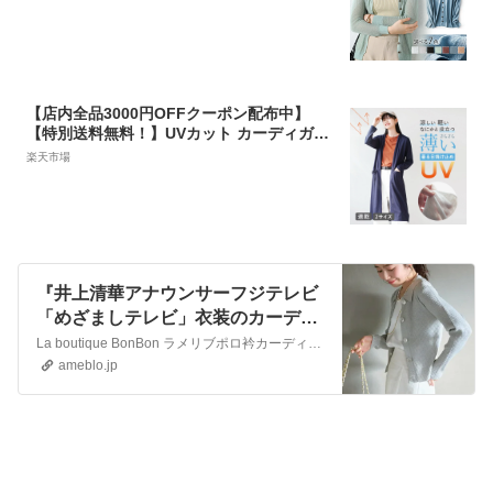
紫外線対策 オフィス 冷房対策 日焼け防止
送料無料 アウター ブラック グリーン ホワ
イト M L XL 母の日 ギフト
【店内全品3000円OFFクーポン配布中】
【特別送料無料！】UVカット カーディガン
レディース M-L/L-LL トップス カーデ 長袖
楽天市場
長そで 大きいサイズ ゆったり 【メール便可
22】◆zootie（ズーティー）：さらっと薄
手で快適 UVカットロングカーディガン
『井上清華アナウンサーフジテレビ
「めざましテレビ」衣装のカーディ
ガンはコレ！』
La boutique BonBon ラメリブポロ衿カーディガン ラブティックボンボン トップス カーディガン ピンク ホワイト【送料無料】楽天市場 ${EV…
ameblo.jp
楽天市場/ファッション/どこ/方法/買える/ネット/芸能人/有
名人/通販サイト/お笑い芸人/歌手/俳優/声優/女優/アナウン
サー