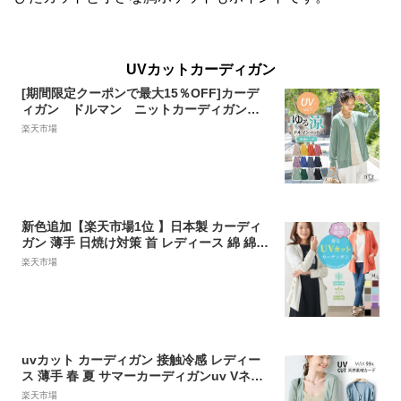
UVカットカーディガン
[期間限定クーポンで最大15％OFF]カーデ
ィガン ドルマン ニットカーディガン U
Vカット サマーニット Vネック 薄手 変
楽天市場
形 薄手 レディース トップス ドルマン チ
ュニック 紫外線対策 海 自転車 冷房対策
アウトドア ロング 長袖 軽量※メール便可
※【10】
新色追加【楽天市場1位 】日本製 カーディ
ガン 薄手 日焼け対策 首 レディース 綿 綿10
0％ コットン 春 夏 UV カット トップス ボ
楽天市場
レロ カットソー 接触冷感 吸水速乾 熱中症
対策 jf 3120650
uvカット カーディガン 接触冷感 レディー
ス 薄手 春 夏 サマーカーディガンuv Vネッ
ク サマーニット 長袖 UV対策 ミドル丈 羽織
楽天市場