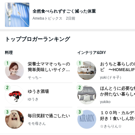
全然食べられずすごく減った体重
Amebaトピックス
2日前
トップブロガーランキング
料理
インテリア&DIY
1
1
栄養士ママそっち～の
おうちと暮らしの
簡単美味しいサイクル
ピ 〜HOME&LI
献立
そっち～
yuki (ドキ子）
2
2
ほんとうに必要な
ゆうき酒場
か持たない暮らし
ゆうき
ep Life Simple
yukiko
ンテリアのきろく
3
3
１００均・カルデ
毎日笑顔で過ごしたい
好き！食いしん坊
モモ母さん
らりん☆のブログ
☆きらりん☆