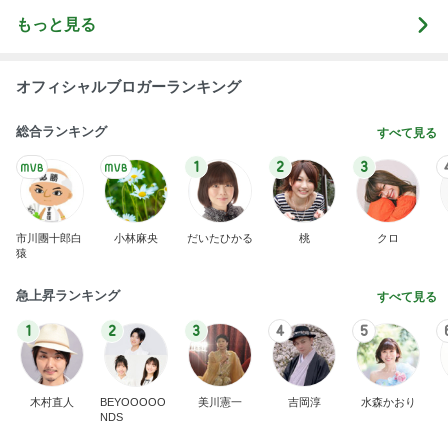
もっと見る
オフィシャルブロガーランキング
総合ランキング
すべて見る
1
2
3
市川團十郎白
小林麻央
だいたひかる
桃
クロ
猿
急上昇ランキング
すべて見る
1
2
3
4
5
木村直人
BEYOOOOO
美川憲一
吉岡淳
水森かおり
NDS