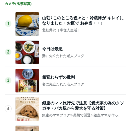
カメラ(風景写真)
山荘∶ このところ色々と・冷蔵庫が キレイに
なりました・お庭で お弁当・・♪
1
北軽井沢［半住人生活］
今日は最悪
2
妻に先立たれた老人ブログ
相変わらずの批判
3
妻に先立たれた老人ブログ
銀座のママ旅行先で注意【愛犬家の為のクソ
ガキ・バカ親から愛犬を守る対策】
4
銀座のママブログ✨美肌で開運✨銀座ママが作った
化粧品✨銀座クラブ高嶋25歳で開店✨高嶋りえ子
お着物でエルメス バーキン コーデ