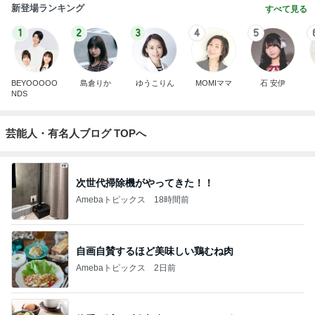
新登場ランキング
すべて見る
1
2
3
4
5
BEYOOOOO
島倉りか
ゆうこりん
MOMIママ
石 安伊
NDS
芸能人・有名人ブログ TOPへ
次世代掃除機がやってきた！！
Amebaトピックス
18時間前
自画自賛するほど美味しい鶏むね肉
Amebaトピックス
2日前