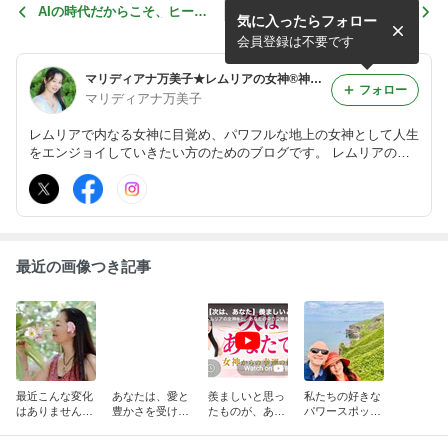
AIの時代だからこそ、ヒーラ
『このままずっと一人だった
気に入ったらフォロー
ーの価値が高まる理由
ら…』そんな不安に、愛の女
神から・・・
会員登録は不要です
マリディアナ万美子★レムリアの女神®神殿＆レムリアン・ヒーリング®で目覚める【あなた内なる女神】
フォロー
マリディアナ万美子
レムリアで内なる女神に目覚め、パワフルな地上の女神として人生
をエンジョイしていきたい方のためのブログです。 レムリアの女
神からのメッセージ、レムリアの情報、レムリアン・ヒーリング
®、レムリアン・カードからのメッセージもシェアしてます。
最近の画像つき記事
最近こんな変化
あなたは、愛と
羨ましいと思っ
私たちの好きな
はありません
豊かさを受け取
たものが、あな
パワースポット
か？
れる人？
たにも届く魔法
【北海道編】