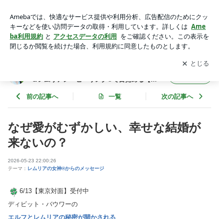
なぜ愛がむずかしい、幸せな結婚が来ないの？ | マリディアナ
万美子★レムリアの女神®神殿＆レムリアン・ヒーリング®で
アプリをダウンロードして
ブログの更新通知
を受け取りまし
開く
目覚める【あなた内なる女神】
ょう。
マリディアナ万美子★レムリアの女神®神殿
フォロー
＆レムリアン・ヒーリング®で目覚める【あ
なた内なる女神】
前の記事へ
一覧
次の記事へ
なぜ愛がむずかしい、幸せな結婚が
来ないの？
2026-05-23 22:00:26
テーマ：
レムリアの女神®からのメッセージ
6/13【東京対面】受付中
ディビット・バウワーの
エルフとレムリアの秘密が開かされる​