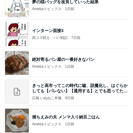
夢の頭バッグを改良していった結果
Amebaトピックス
1日前
インターン面接3
四コマ戦士 パパ戦記
7日前
絶対寄るパン屋の一番好きなパン
Amebaトピックス
1日前
きっと高市ってこの時代に嘘、誤魔化し、はぐらか
しても【バレない】【通用する】とでも思ってたん
だろ
広報 いぬねこ本舗
9日前
堀ちえみの夫 メンマ入り納豆ごはん
Amebaトピックス
1日前