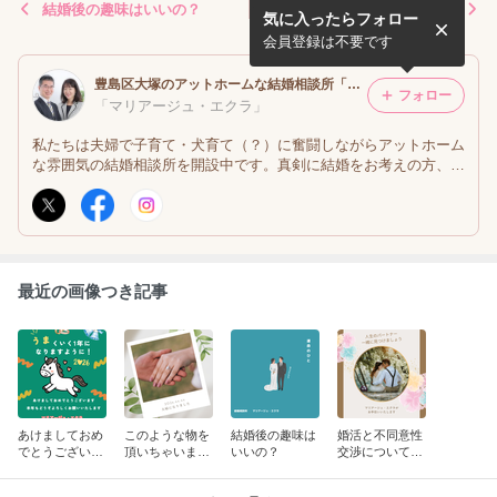
結婚後の趣味はいいの？
婚活と不同意性交渉につい
気に入ったらフォロー
て ぱーと２
会員登録は不要です
豊島区大塚のアットホームな結婚相談所「マリアージュ・エクラ」
フォロー
「マリアージュ・エクラ」
私たちは夫婦で子育て・犬育て（？）に奮闘しながらアットホーム
な雰囲気の結婚相談所を開設中です。真剣に結婚をお考えの方、ま
たこれからお考えの方はお気軽にお問い合わせ下さい。お待ちして
おります。
最近の画像つき記事
あけましておめ
このような物を
結婚後の趣味は
婚活と不同意性
でとうございま
頂いちゃいまし
いいの？
交渉について
す。
た
ぱーと２