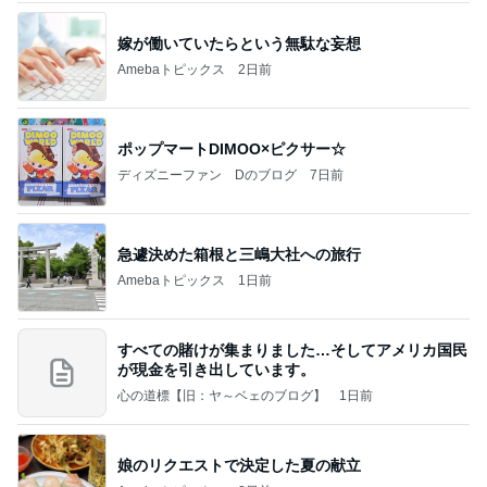
嫁が働いていたらという無駄な妄想
Amebaトピックス
2日前
ポップマートDIMOO×ピクサー☆
ディズニーファン Dのブログ
7日前
急遽決めた箱根と三嶋大社への旅行
Amebaトピックス
1日前
すべての賭けが集まりました…そしてアメリカ国民
が現金を引き出しています。
心の道標【旧：ヤ～ベェのブログ】
1日前
娘のリクエストで決定した夏の献立