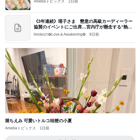
Amebaトピックス
2日前
《3年連続》瑶子さま 懇意の高級カーディーラー
協賛のイベントにご出席…宮内庁が懸念する“熱心
すぎ
hirokoの✿Love＆Awakening✿
8日前
堀ちえみ 可愛いトルコ桔梗の小夏
Amebaトピックス
1日前