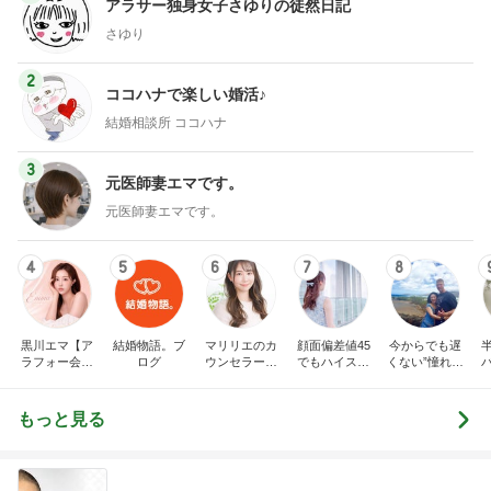
アラサー独身女子さゆりの徒然日記
さゆり
2
ココハナで楽しい婚活♪
結婚相談所 ココハナ
3
元医師妻エマです。
元医師妻エマです。
4
5
6
7
8
黒川エマ【ア
結婚物語。ブ
マリリエのカ
顔面偏差値45
今からでも遅
ラフォー会社
ログ
ウンセラーブ
でもハイスペ
くない”憧れの
売却セカンド
ログ
婚できました
アメリカ男性
ライフ】
との幸せな結
婚” 二度のア
もっと見る
メリカ人との
国際結婚経験
者Chloeのアラ
フィフ婚活ア