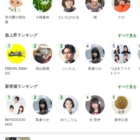
市川團十郎白
小林麻央
だいたひかる
桃
クロ
猿
急上昇ランキング
すべて見る
1
2
3
4
5
EBiDAN 39&Ki
高山善廣
こいたん
島倉りか
つばきファク
DS
トリー
新登場ランキング
すべて見る
1
2
3
4
5
BEYOOOOO
島倉りか
ゆうこりん
石 安伊
蒼井心音
NDS