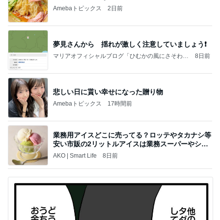
Amebaトピックス
2日前
夢見さんから 揺れが激しく注意していましょう❗️
マリアオフィシャルブログ「ひむかの風にさそわれ
8日前
て」Powered by Ameba
悲しい日に貰い幸せになった贈り物
Amebaトピックス
17時間前
業務用アイスどこに売ってる？ロッテやタカナシ等
安い市販の2リットルアイスは業務スーパーやシャ
トレ
AKO | Smart Life
8日前