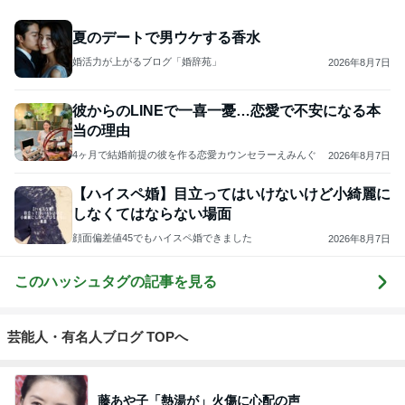
夏のデートで男ウケする香水
婚活力が上がるブログ「婚辞苑」
2026年8月7日
彼からのLINEで一喜一憂…恋愛で不安になる本
当の理由
4ヶ月で結婚前提の彼を作る恋愛カウンセラーえみんぐ
2026年8月7日
【ハイスペ婚】目立ってはいけないけど小綺麗に
しなくてはならない場面
顔面偏差値45でもハイスペ婚できました
2026年8月7日
このハッシュタグの記事を見る
芸能人・有名人ブログ TOPへ
藤あや子「熱湯が」火傷に心配の声