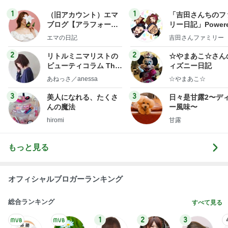
1
1
（旧アカウント）エマ
「吉田さんちのフ
ブログ【アラフォー会
リー日記」Powere
社売却セカンドライ
y Ameba 吉田さ
エマの日記
吉田さんファミリー
フ】
ミリーオフィシャ
ログ
2
2
リトルミニマリストの
☆やまあこ☆さん
ビューティコラム The
ィズニー日記
little minimalist's bea
あねっさ／anessa
☆やまあこ☆
uty colum
3
3
美人になれる、たくさ
日々是甘露2〜デ
んの魔法
ー風味〜
hiromi
甘露
もっと見る
オフィシャルブロガーランキング
総合ランキング
すべて見る
1
2
3