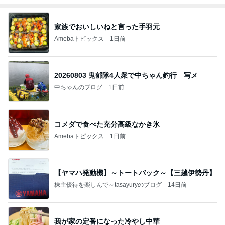
家族でおいしいねと言った手羽元
Amebaトピックス
1日前
20260803 鬼郁隊4人衆で中ちゃん釣行 写メ
中ちゃんのブログ
1日前
コメダで食べた充分高級なかき氷
Amebaトピックス
1日前
【ヤマハ発動機】～トートバック～【三越伊勢丹】
株主優待を楽しんで～tasayuryのブログ
14日前
我が家の定番になった冷やし中華