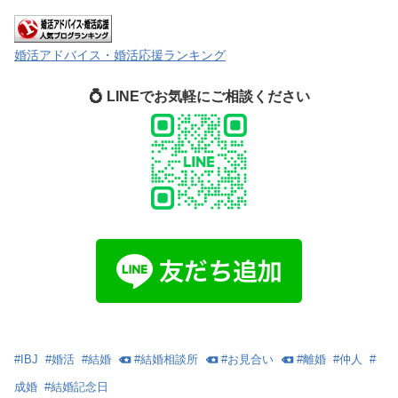
婚活アドバイス・婚活応援ランキング
💍 LINEでお気軽にご相談ください
#
IBJ
#
婚活
#
結婚
#
結婚相談所
#
お見合い
#
離婚
#
仲人
#
成婚
#
結婚記念日