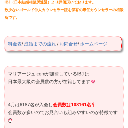
IBJ
（日本結婚相談所連盟）より評価頂いております。
数少ないゴールド仲人カウンセラー証を保有の
専任カウンセラーの相談
所です。
料金表
/
成婚までの流れ
/
お問合せ
/
ホームページ
マリアージュ.comが加盟しているIBJ は
日本最大級の会員数の方が在籍してます
4月は6187名
が入会し
会員数は108161名
会員数が多いのでお見合いも組みやすいのが特徴です