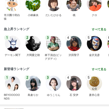
市川團十郎白
小林麻央
だいたひかる
桃
クロ
猿
急上昇ランキング
すべて見る
1
2
3
4
5
デーモン閣下
片岡愛之助
林下清志(ビッ
沢田聖子
金沢克彦
グダディ)
新登場ランキング
すべて見る
1
2
3
4
5
BEYOOOOO
島倉りか
ゆうこりん
石 安伊
蒼井心音
NDS