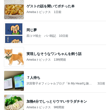
ゲストの話を聞いてポチった本
Amebaトピックス
1日前
同じ夢
四コマ戦士 パパ戦記
10日前
実現しなそうなワンちゃんを飼う話
Amebaトピックス
13時間前
７人待ち
沢田聖子オフィシャルブログ「In My Heartな旅日
3日前
記」by Ameba
加熱4分でしっとりウマいサラダチキン
Amebaトピックス
9時間前