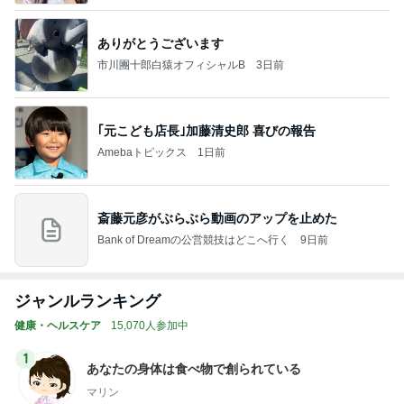
ありがとうございます
市川團十郎白猿オフィシャルB
3日前
｢元こども店長｣加藤清史郎 喜びの報告
Amebaトピックス
1日前
斎藤元彦がぶらぶら動画のアップを止めた
Bank of Dreamの公営競技はどこへ行く
9日前
ジャンルランキング
健康・ヘルスケア
15,070人参加中
1
あなたの身体は食べ物で創られている
マリン