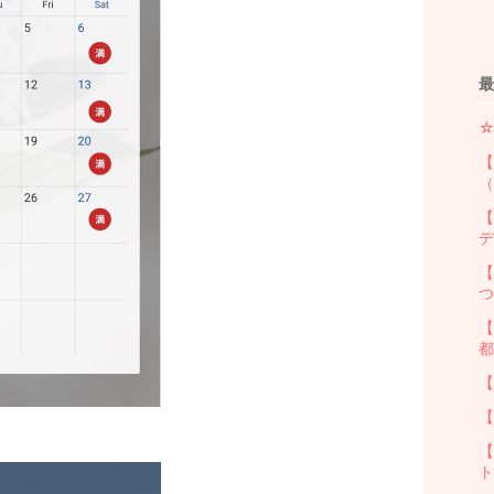
最
【
（
【
デ
【
【
都
【
【
【
ト