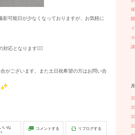
保
ため、撮影可能日が少なくなっておりますが、お気軽に
開
イ
カ
講
対応となります🙇‍♂️
場合がございます。また土日祝希望の方はお問い合
月
す
2
2
2
2
いいね
コメントする
リブログする
15