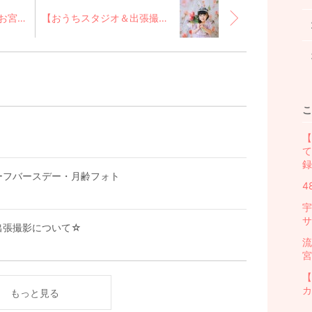
【出張撮影】２０２６お宮参り・七五三
【おうちスタジオ＆出張撮影】バースデーフォトプランのご案内
こ
【
て
録
ーフバースデー・月齢フォト
4
宇
サ
出張撮影について☆
流
宮
【
カ
もっと見る