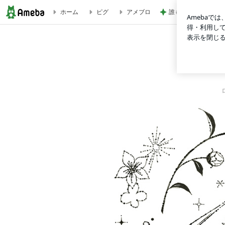
誰もいない30秒で
ホーム
ピグ
アメブロ
【随時更新】撮影可能な空き状況一覧です♪ | MAYU HOLI