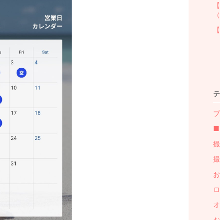
【
（
【
テ
ブ
■
撮
撮
お
ロ
オ
お