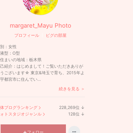
margaret_Mayu Photo
プロフィール
ピグの部屋
別：
女性
液型：
O型
住まいの地域：
栃木県
己紹介：
はじめまして！ご覧いただきありが
うございます☆ 東京&埼玉で育ち、2015年よ
宇都宮市に住んでい...
続きを見る ＞
体ブログランキング
228,269
位
↓
ラ
ォトスタジオジャンル
128
位
↓
ン
ラ
キ
ン
ン
キ
フォロー