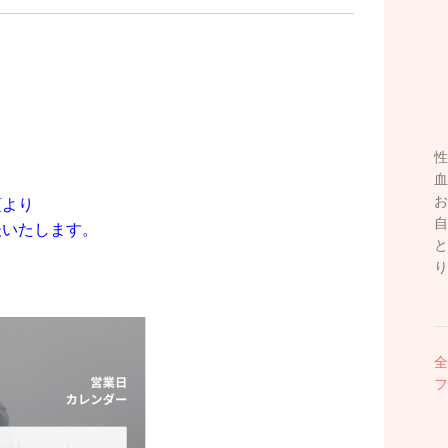
性
血
お
頃より
自
後いたします。
と
り
全
フ