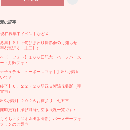
グ
ン
下
グ
降
下
新の記事
降
☆現在募集中イベントなど☆
募集】８月下旬ひまわり撮影会のお知らせ
宇都宮近く 上三川）
ベビーフォト】１００日記念・ハーフバース
ー・月齢フォト
ナチュラルニューボーンフォト】出張撮影に
ついて☆
終了】６／２２・２６新緑＆紫陽花撮影（宇
宮市）
出張撮影】２０２６お宮参り・七五三
随時更新】撮影可能な空き状況一覧です♪
おうちスタジオ＆出張撮影】バースデーフォ
プランのご案内