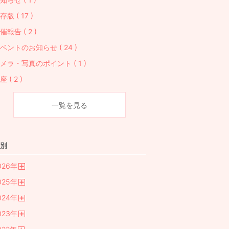
存版 ( 17 )
催報告 ( 2 )
ベントのお知らせ ( 24 )
メラ・写真のポイント ( 1 )
座 ( 2 )
一覧を見る
別
026
年
開
025
年
く
開
024
年
く
開
023
年
く
開