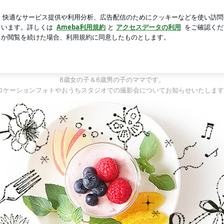
終わった出国審査
芸能人ブログ
人気ブログ
新規登録
C ☆ 宇都宮のママフォトグラファー
MAYU HOLIC ☆ 宇都宮のママフォトグラファ
栃木県宇都宮市在住のフォトグラファーMAYUです。
2020年フォトグラファーデビュー！
8歳女の子＆6歳男の子のママです。
ロケーションフォトやおうちスタジオでの撮影会についてお知らせいたします