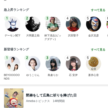
急上昇ランキング
すべて見る
1
2
3
4
5
デーモン閣下
片岡愛之助
林下清志(ビッ
沢田聖子
金沢克彦
グダディ)
新登場ランキング
すべて見る
1
2
3
4
5
BEYOOOOO
ゆうこりん
島倉りか
石 安伊
蒼井心音
NDS
黙祷をして広島に祈りを捧げた日
Amebaトピックス
14時間前