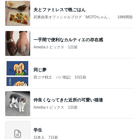
夫とファミレスで晩ごはん
武東由美オフィシャルブログ「MOTOちゃんと
18時間前
のはっぴぃな毎日」Powered by Ameba
一手間で便利なカルティエの存在感
Amebaトピックス
1日前
同じ夢
四コマ戦士 パパ戦記
10日前
仲良くなってきた近所の可愛い猫達
Amebaトピックス
1日前
学生
日本人
7日前