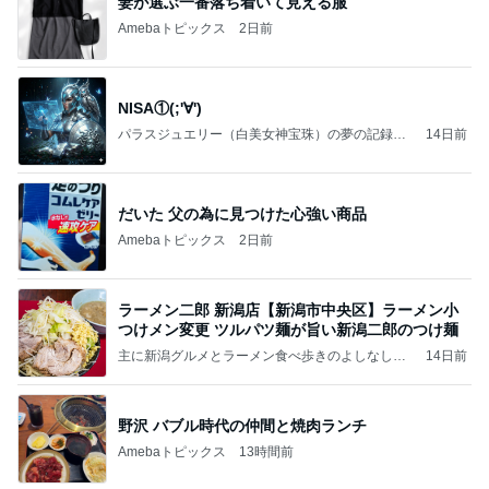
妻が選ぶ一番落ち着いて見える服
Amebaトピックス
2日前
NISA①(;'∀')
パラスジュエリー（白美女神宝珠）の夢の記録
14日前
（続編）
だいた 父の為に見つけた心強い商品
Amebaトピックス
2日前
ラーメン二郎 新潟店【新潟市中央区】ラーメン小
つけメン変更 ツルパツ麺が旨い新潟二郎のつけ麺
主に新潟グルメとラーメン食べ歩きのよしなしご
14日前
と
野沢 バブル時代の仲間と焼肉ランチ
Amebaトピックス
13時間前