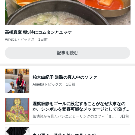
高橋真麻 朝5時にコムタンとユッケ
Amebaトピックス
1日前
記事を読む
柏木由紀子 道路の真ん中のソファ
Amebaトピックス
1日前
涅槃寂静をゴールに設定することがなぜ大事なの
か、シンボルを受容可能なメッセージとして投げる
ことが
気功師から見たバレエとヒーリングのコツ～「まと
3日前
いのば」ブログ