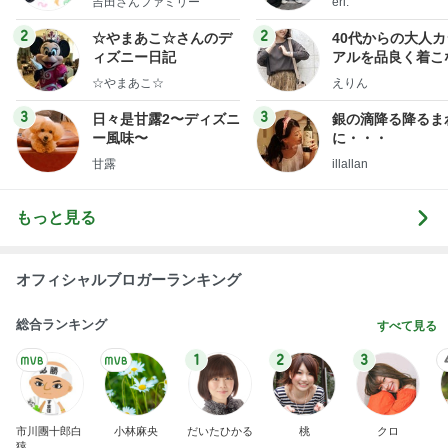
吉田さんファミリー
eri.
ミリーオフィシャルブ
ログ
2
2
☆やまあこ☆さんのデ
40代からの大人
ィズニー日記
アルを品良く着こ
ファッションブロ
☆やまあこ☆
えりん
3
3
日々是甘露2〜ディズニ
銀の滴降る降るま
ー風味〜
に・・・
甘露
illallan
もっと見る
オフィシャルブロガーランキング
総合ランキング
すべて見る
1
2
3
市川團十郎白
小林麻央
だいたひかる
桃
クロ
猿