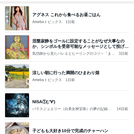
アグネス これから食べるお昼ごはん
Amebaトピックス
1日前
涅槃寂静をゴールに設定することがなぜ大事なの
か、シンボルを受容可能なメッセージとして投げる
ことが
気功師から見たバレエとヒーリングのコツ～「まと
3日前
いのば」ブログ
涼しい朝に行った満開のひまわり畑
Amebaトピックス
1日前
NISA①(;'∀')
パラスジュエリー（白美女神宝珠）の夢の記録
14日前
（続編）
子どもも大好き10分で完成のチャーハン