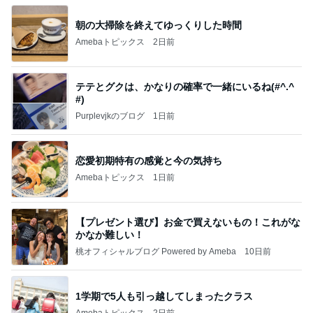
朝の大掃除を終えてゆっくりした時間
Amebaトピックス
2日前
テテとグクは、かなりの確率で一緒にいるね(#^.^
#)
Purplevjkのブログ
1日前
恋愛初期特有の感覚と今の気持ち
Amebaトピックス
1日前
【プレゼント選び】お金で買えないもの！これがな
かなか難しい！
桃オフィシャルブログ Powered by Ameba
10日前
1学期で5人も引っ越してしまったクラス
Amebaトピックス
2日前