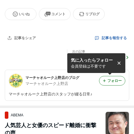
いいね
コメント
リブログ
記事を報告する
記事をシェア
次の記事
”☆マーチャオルーク上野店
気に入ったらフォロー
2025年2月OPEN予定☆”
会員登録は不要です
マーチャオルーク上野店のブログ
フォロー
マーチャオルーク上野店
マーチャオルーク上野店のスタッフが綴る日常♪
ABEMA
人気芸人と女優のスピード離婚に衝撃
の声