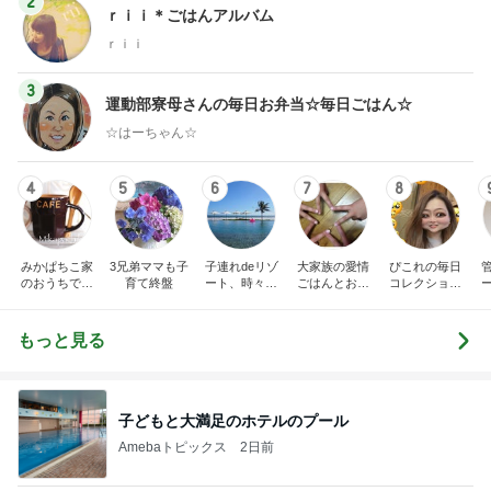
2
ｒｉｉ＊ごはんアルバム
ｒｉｉ
3
運動部寮母さんの毎日お弁当☆毎日ごはん☆
☆はーちゃん☆
4
5
6
7
8
みかぱちこ家
3兄弟ママも子
子連れdeリゾ
大家族の愛情
ぴこれの毎日
のおうちでご
育て終盤
ート、時々キ
ごはんとお弁
コレクション
はん
ャラ弁
当❤︎
♬.*ﾟ
もっと見る
子どもと大満足のホテルのプール
Amebaトピックス
2日前