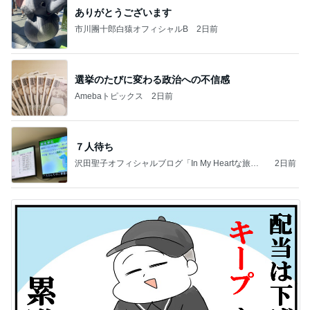
ありがとうございます
市川團十郎白猿オフィシャルB
2日前
選挙のたびに変わる政治への不信感
Amebaトピックス
2日前
７人待ち
沢田聖子オフィシャルブログ「In My Heartな旅日
2日前
記」by Ameba