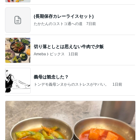
(長期保存カレーライスセット)
たかたんのコストコ通への道
7日前
切り落としとは思えない牛肉で夕飯
Amebaトピックス
1日前
義母は観念した？
トンデモ義母ンヌからのストレスがヤバい。
1日前