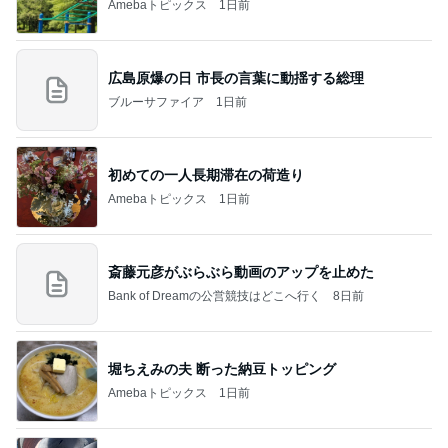
Amebaトピックス
1日前
広島原爆の日 市長の言葉に動揺する総理
ブルーサファイア
1日前
初めての一人長期滞在の荷造り
Amebaトピックス
1日前
斎藤元彦がぶらぶら動画のアップを止めた
Bank of Dreamの公営競技はどこへ行く
8日前
堀ちえみの夫 断った納豆トッピング
Amebaトピックス
1日前