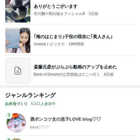
ありがとうございます
市川團十郎白猿オフィシャルB
2日前
｢海のはじまり｣子役の現在に｢美人さん｣
Amebaトピックス
19時間前
斎藤元彦がぶらぶら動画のアップを止めた
Bank of Dreamの公営競技はどこへ行く
8日前
ジャンルランキング
お弁当づくり
5,211人参加中
1
酒ポンコツ女の息子LOVE blog♡♡
kana♡♡♡