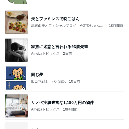
夫とファミレスで晩ごはん
武東由美オフィシャルブログ「MOTOちゃんと
18時間前
のはっぴぃな毎日」Powered by Ameba
家族に迷惑と言われる93歳先輩
Amebaトピックス
2日前
同じ夢
四コマ戦士 パパ戦記
10日前
リノベ実績豊富な1,190万円の物件
Amebaトピックス
10時間前