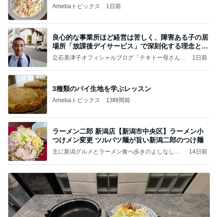
Amebaトピックス
1日前
良心的な事業所ほど経営は苦しく、障害ある子の居
場所「放課後デイサービス」で深刻化する理念と現
実の
立石美津子オフィシャルブログ「テキトー母さんの
1日前
すすめ」Powered by Ameba
3種類のパイ生地を学ぶレッスン
Amebaトピックス
13時間前
ラーメン二郎 新潟店【新潟市中央区】ラーメン小
つけメン変更 ツルパツ麺が旨い新潟二郎のつけ麺
主に新潟グルメとラーメン食べ歩きのよしなしご
14日前
と