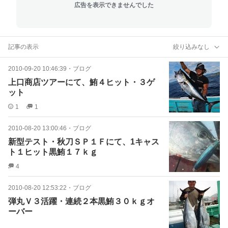
広告を表示できませんでした
記事の表示
絞り込みなし
2010-09-20 10:46:39
・
ブログ
上口商店ツアーにて、鮪４ヒット・３ゲ
ット
1
1
2010-08-20 13:00:46
・
ブログ
新型テスト・秋刀ＳＰ１Ｆにて、1キャス
ト１ヒット黒鮪１７ｋｇ
4
2010-08-20 12:53:22
・
ブログ
弾丸Ｖ３活躍・連続２本黒鮪３０ｋｇオ
ーバー