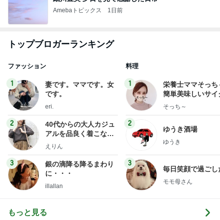
Amebaトピックス
1日前
トップブロガーランキング
ファッション
料理
1
1
妻です。ママです。女
栄養士ママそっち
です。
簡単美味しいサイ
献立
eri.
そっち～
2
2
40代からの大人カジュ
ゆうき酒場
アルを品良く着こなす
ゆうき
ファッションブログ
えりん
3
3
銀の滴降る降るまわり
毎日笑顔で過ごし
に・・・
モモ母さん
illallan
もっと見る