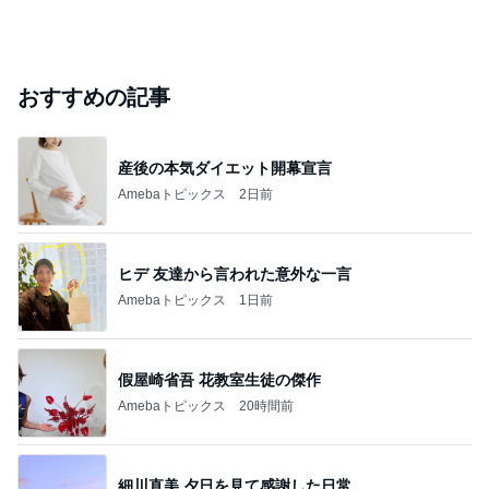
おすすめの記事
産後の本気ダイエット開幕宣言
Amebaトピックス
2日前
ヒデ 友達から言われた意外な一言
Amebaトピックス
1日前
假屋崎省吾 花教室生徒の傑作
Amebaトピックス
20時間前
細川直美 夕日を見て感謝した日常