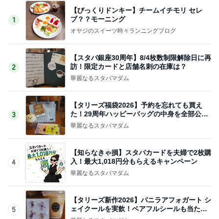
【びっくりドンキー】チームイチモリ セレ
ブ？？モーニング
1
オヤジのスイーツ時々ランニングブログ
【スタバ銀座30周年】8/4枚数制限解除日に再
訪！限定カードと店舗名刺の在庫は？
2
華麗なるスタバマダム
【タリーズ福袋2026】予約を忘れても買え
た！29周年ハッピーバッグの中身を全部公開
3
8/5～
華麗なるスタバマダム
【知らなきゃ損】スタバカードを夫婦で2枚購
入！最大1,018円分もらえるキャンペーン
4
華麗なるスタバマダム
【タリーズ新作2026】バニラアフォガート シ
ェイクールを実飲！ベアフルシールも当たっ
5
た！