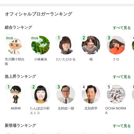
オフィシャルブロガーランキング
総合ランキング
すべて見る
1
2
3
市川團十郎白
小林麻央
だいたひかる
桃
クロ
猿
急上昇ランキング
すべて見る
1
2
3
4
5
AKB48
たんぽぽ川村
北村総一朗
北別府学
OCHA NORM
エミコ
A
新登場ランキング
すべて見る