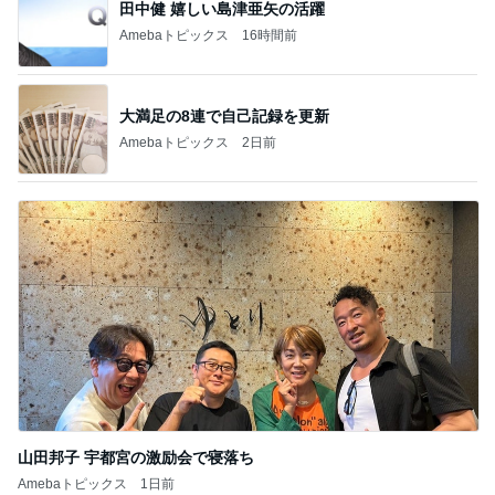
田中健 嬉しい島津亜矢の活躍
Amebaトピックス
16時間前
大満足の8連で自己記録を更新
Amebaトピックス
2日前
山田邦子 宇都宮の激励会で寝落ち
Amebaトピックス
1日前