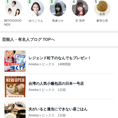
1
2
3
4
5
BEYOOOOO
ゆうこりん
島倉りか
石 安伊
蒼井心音
NDS
芸能人・有名人ブログ TOPへ
レジェンド松下のなんでもプレゼン！
Amebaトピックス
14時間前
台湾の人気小籠包店の日本一号店
Amebaトピックス
1日前
夫がいると適当にできない昼ごはん
Amebaトピックス
1日前