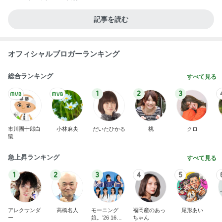
記事を読む
オフィシャルブロガーランキング
総合ランキング
すべて見る
1
2
3
市川團十郎白
小林麻央
だいたひかる
桃
クロ
猿
急上昇ランキング
すべて見る
1
2
3
4
5
アレクサンダ
高橋名人
モーニング
福岡産のあっ
尾形あい
ー
娘。’26 16期1
ちゃん