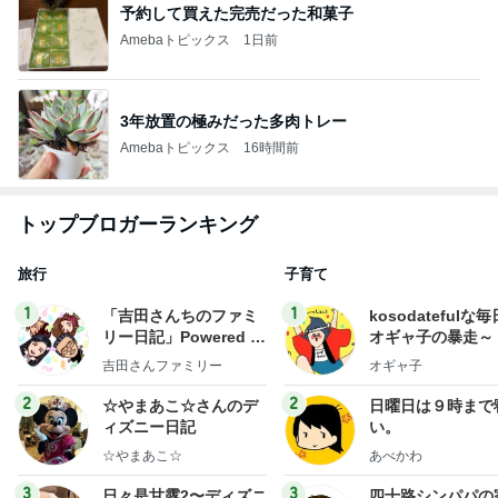
予約して買えた完売だった和菓子
Amebaトピックス
1日前
3年放置の極みだった多肉トレー
Amebaトピックス
16時間前
トップブロガーランキング
旅行
子育て
1
1
「吉田さんちのファミ
kosodatefulな毎
リー日記」Powered b
オギャ子の暴走～
y Ameba 吉田さんファ
吉田さんファミリー
オギャ子
ミリーオフィシャルブ
ログ
2
2
☆やまあこ☆さんのデ
日曜日は９時まで
ィズニー日記
い。
☆やまあこ☆
あべかわ
3
3
日々是甘露2〜ディズニ
四十路シンパパの