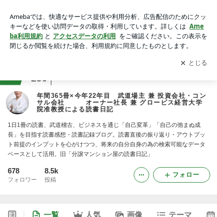
年間365冊×今年22年目 武道場主 兼 投資会社・コンサル会
社 オーナー社長 兼 グロービス経営大学院准教授による
アプリをダウンロードして
ブログの更新通知
を受け取りまし
開く
読書日記 -5ページ目
ょう。
ranking
本レビュージャンル
256
年間365冊×今年22年目 武道場主 兼 投資会社・コン
サル会社 オーナー社長 兼 グロービス経営大学
院准教授による読書日記
1日1冊の読書、武道稽古、ビジネスを通じ「自己変革」「自己の弛まぬ成
長」を目指す読書感想・読書記録ブログ。読書直後の振り返り・アウトプッ
ト前提のインプットを心がけつつ、将来の自分自身の為の検索可能なデータ
ベースとして活用。旧「分譲マンション屋の読書日記」
678
8.5k
フォロー
フォロワー
投稿
一覧
人気
画像
テーマ