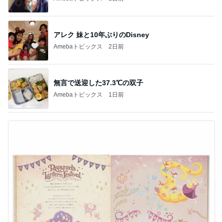
アレク 妹と10年ぶりのDisney
Amebaトピックス
2日前
無言で送迎した37.3℃の双子
Amebaトピックス
1日前