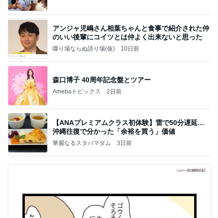
アンジャ児嶋さん相葉ちゃんと食事で紹介された仲
のいい後輩にコイツとは仲よく出来ないと思った
喋り場ならぬ語り場(仮)
10日前
森口博子 40周年記念盤とツアー
Amebaトピックス
2日前
【ANAプレミアムクラス初体験】雷で50分遅延…
沖縄往復で分かった「余裕を買う」価値
華麗なるスタバマダム
3日前