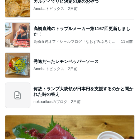
カルディでリピ決定の夏のおやつ
Amebaトピックス
2日前
高橋直純のトラブルメーカー第1167回更新しまし
た！
高橋直純オフィシャルブログ「なおずみぶろぐ」
11日前
Powered by Ameba
秀逸だったレモンペッパーソース
Amebaトピックス
2日前
何故トランプ大統領が日本円を支援するのかと聞か
れた時の答え
nokoarikonのブログ
2日前