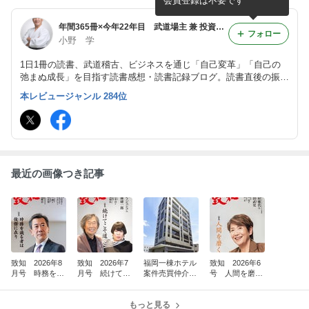
会員登録は不要です
年間365冊×今年22年目 武道場主 兼 投資会社・コンサル会社 オーナー社長 兼 グロービス経営大学院准教授による読書日記
フォロー
小野 学
1日1冊の読書、武道稽古、ビジネスを通じ「自己変革」「自己の
弛まぬ成長」を目指す読書感想・読書記録ブログ。読書直後の振り
返り・アウトプット前提のインプットを心がけつつ、将来の自分自
本レビュージャンル 284位
身の為の検索可能なデータベースとして活用。旧「分譲マンション
屋の読書日記」
最近の画像つき記事
致知 2026年8
致知 2026年7
福岡一棟ホテル
致知 2026年6
月号 時務を識
月号 続けてこ
案件売買仲介完
号 人間を磨
る者は俊傑に在
そ道 26176
了(^^)/
く 26140
り 26211
もっと見る