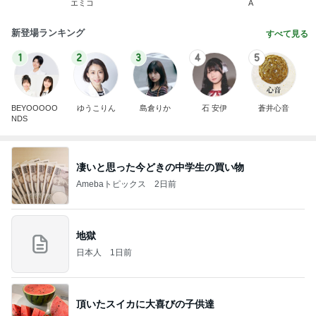
エミコ
A
新登場ランキング
すべて見る
1
2
3
4
5
BEYOOOOO
ゆうこりん
島倉りか
石 安伊
蒼井心音
NDS
凄いと思った今どきの中学生の買い物
Amebaトピックス
2日前
地獄
日本人
1日前
頂いたスイカに大喜びの子供達