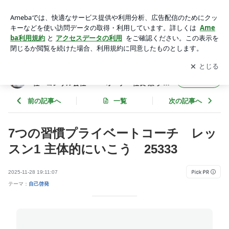
7つの習慣プライベートコーチ レッスン1 主体的にいこう 2
5333 | 年間365冊×今年22年目 武道場主 兼 投資会社・コンサ
アプリをダウンロードして
ブログの更新通知
を受け取りまし
開く
ル会社 オーナー社長 兼 グロービス経営大学院准教授に
ょう。
よる読書日記
年間365冊×今年22年目 武道場主 兼 投資会
フォロー
社・コンサル会社 オーナー社長 兼 グロ
ービス経営大学院准教授による読書日記
前の記事へ
一覧
次の記事へ
7つの習慣プライベートコーチ レッ
スン1 主体的にいこう 25333
2025-11-28 19:11:07
テーマ：
自己啓発