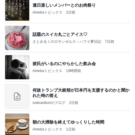
連日楽しいメンバーとのお肉祭り
Amebaトピックス
2日前
話題のスイカ丸ごとアイス♡
さとみるくのロサンゼルス⇔ハワイ夢日記
7日前
彼氏がいるのにやらかした飲み会
Amebaトピックス
19時間前
何故トランプ大統領が日本円を支援するのかと聞か
れた時の答え
nokoarikonのブログ
2日前
朝の大掃除を終えてゆっくりした時間
Amebaトピックス
1日前