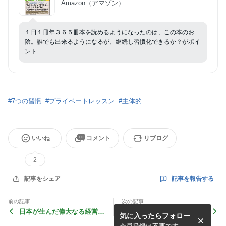
Amazon（アマゾン）
１日１冊年３６５冊本を読めるようになったのは、この本のお
陰。誰でも出来るようになるが、継続し習慣化できるか？がポイ
ント
#
7つの習慣
#
プライベートレッスン
#
主体的
いいね
コメント
リブログ
2
記事を報告する
記事をシェア
前の記事
次の記事
日本が生んだ偉大なる経営イ
週刊ダイヤモンド 11/15ブ
気に入ったらフォロー
ノベーター 小林一三/鹿島
リヂストン リストラ後の跳
茂 25334
躍 25332