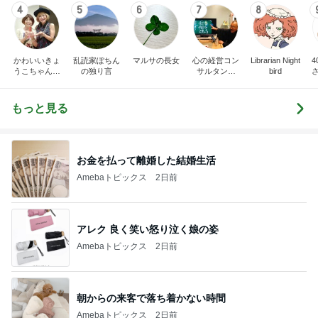
4
5
6
7
8
かわいいきょ
乱読家ぽちん
マルサの長女
心の経営コン
Librarian Night
うこちゃんブ
の独り言
サルタント
bird
ログ
（中小企業診
断士） 日本
の心（古典）
もっと見る
研究者 白倉
信司
お金を払って離婚した結婚生活
Amebaトピックス
2日前
アレク 良く笑い怒り泣く娘の姿
Amebaトピックス
2日前
朝からの来客で落ち着かない時間
Amebaトピックス
2日前