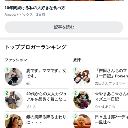
10年間続ける私の大好きな食べ方
Amebaトピックス
2日前
記事を読む
トップブロガーランキング
ファッション
旅行
1
1
妻です。ママです。女
「吉田さんちのフ
です。
リー日記」Powere
y Ameba 吉田さ
eri.
吉田さんファミリー
ミリーオフィシャ
ログ
2
2
40代からの大人カジュ
☆やまあこ☆さん
アルを品良く着こなす
ィズニー日記
ファッションブログ
えりん
☆やまあこ☆
3
3
銀の滴降る降るまわり
日々是甘露2〜デ
に・・・
ー風味〜