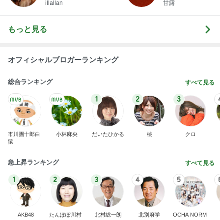
illallan
甘露
もっと見る
オフィシャルブロガーランキング
総合ランキング
すべて見る
1
2
3
市川團十郎白
小林麻央
だいたひかる
桃
クロ
猿
急上昇ランキング
すべて見る
1
2
3
4
5
AKB48
たんぽぽ川村
北村総一朗
北別府学
OCHA NORM