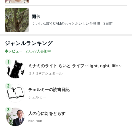
開卡
くいしんぼうCAMのもっとおいしい台湾!!!!
3日前
ジャンルランキング
本レビュー
20,577人参加中
1
ミナミのライト らいと ライフ～light, right, life～
ミナミAアシュタール
2
チェルミーの読書日記
チェルミー
3
人の心に灯をともす
hiroｰsan