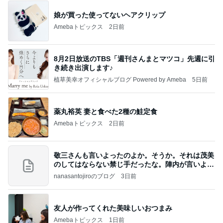
娘が買った使ってないヘアクリップ
Amebaトピックス
2日前
8月2日放送のTBS「週刊さんまとマツコ」先週に引
き続き出演します♪
植草美幸オフィシャルブログ Powered by Ameba
5日前
薬丸裕英 妻と食べた2種の鮭定食
Amebaトピックス
2日前
敬三さんも言いよったのよか。そうか。それは茂美
のしてはならない禁じ手だったな。陣内が言いよる
のよ
nanasantojiroのブログ
3日前
友人が作ってくれた美味しいおつまみ
Amebaトピックス
1日前