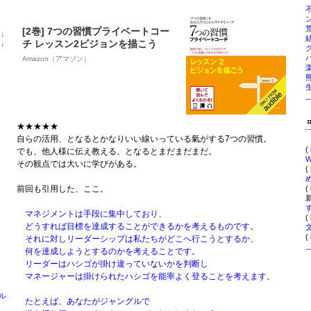
[2巻] 7つの習慣プライベートコー
位
↓
ラ
チ レッスン2ビジョンを描こう
位
↓
ン
ラ
Amazon（アマゾン）
キ
ン
ン
キ
グ
ン
下
グ
降
下
降
★★★★★
自らの活用、となるとかなりいい線いっている氣がする7つの習慣。
(
でも、他人様に伝え教える、となるとまだまだまだ。
W
その観点では大いに学びがある。
(
(
前回も引用した、ここ。
新
マネジメントは手段に集中しており、
(
どうすれば目標を達成することができるかを考えるものです。
(
それに対しリーダーシップは私たちがどこへ行こうとするか、
何を達成しようとするのかを考えることです。
リーダーはハシゴが掛け違っていないかを判断し
マネージャーは掛けられたハシゴを能率よく登ることを考えます。
ル
たとえば、あなたがジャングルで