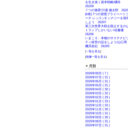
を生き抜く資本戦略/橘玲
26209
７つの激変/川邊 健太郎 2620
[6巻] 7つの習慣プライベート
ーチ レッスン6 シナジーを発
しよう 26207
第三次世界大戦を阻止するの
トランプしかいない/佐藤優
26206
いまこそ、本物のサステナビ
ティ経営の話をしよう/山口
磯貝友紀 26205
[
一覧を見る
]
[
画像一覧を見る
]
月別
2026年08月 ( 7 )
2026年07月 ( 31 )
2026年06月 ( 31 )
2026年05月 ( 31 )
2026年04月 ( 30 )
2026年03月 ( 32 )
2026年02月 ( 29 )
2026年01月 ( 33 )
2025年12月 ( 33 )
2025年11月 ( 30 )
2025年10月 ( 31 )
2025年09月 ( 30 )
2025年08月 ( 31 )
2025年07月 ( 31 )