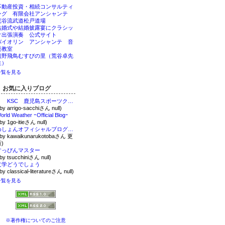
不動産投資・相続コンサルティ
ング 有限会社アンシャンテ
荒谷流武道松戸道場
結婚式や結婚披露宴にクラシッ
ク出張演奏 公式サイト
バイオリン アンシャンテ 音
楽教室
熊野飛鳥むすびの里（荒谷卓先
生）
一覧を見る
お気に入りブログ
KSC 鹿児島スポーツクラブのブログ
 by arrigo-sacchiさん null)
orld Weather ｰOfficial Blogｰ
 by 1go-itieさん null)
めしょんオフィシャルブログ「-あなたを幸せにする魔法の言葉-」Powered by Ameba
 by kawaikunarukotobaさん 更
)
すっぴんマスター
 by tsucchiniさん null)
文学どうでしょう
 by classical-literatureさん null)
一覧を見る
※著作権についてのご注意