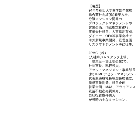
【略歴】
94年早稲田大学商学部卒業後
総合商社丸紅(株)新卒入社、
分譲マンション開発の
プロジェクトマネジメントや
営業企画、IT戦略立案遂行、
事業会社経営、人事採用育成、
ダイエー、OPA等事業会社で
海外新規事業開発、経営企画、
リスクマネジメント等に従事。
JPMC（株）
(入社時ジャスダック上場、
現東証一部上場企業)で、
社長室長、執行役員、
アセットマネジメント事業部長
(株)JPMCアセットマネジメン
代表取締役社長等歴任後独立。
新規事業開発、経営企画、
営業企画、M&A、アライアンス
収益不動産売買仲介、
自社投資案件購入
が当時の主なミッション。