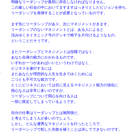
明確なリーダシップが最初に存在しなければなりません。
この厳しい社会の中においてますますはっきりとしたビジョンを持ち、
リーダシップを発揮することが必要となっているのです。
まず先にリーダシップがあり、次にマネジメントがきます。
リーダシップのないマネジメントとは、ある人によると
沈みゆくタイタニック号のデッキで椅子を片付けるようなもの、
ということだそうです。
またリーダシップとマネジメントは役職ではなく、
あなた自身の能力にかかわるものです。
いずれか一つがあればいいというわけではなく、
ビジネスを遂行するには
、
またあなたが理想的な人生を生きてゆくためには
ト
二つとも不可欠な能力です。
とくにビジネスにおいては目に見えるマネジメント能力の強化に
熱心な人は非常に多いのですが、
リーダシップについて関心を向ける人は
一部に限定してしまっているようです。
自分の仕事はリーダシップとは無関係だ、
と考えてしまう人が多いのでしょう。
しかし、どんな優秀なマネジメントを行ったところで、
リーダーシップで犯した失敗を補うことは決してできないのです。