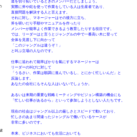
道を切り拓いているときのメンバーだとしましょう。
の
実際に斧や鉈を使って作業をしている人は生産者であり、
直接問題を解決する人と言えます。
それに対し、マネージャーはその後方に立ち、
斧を研いだり手順やマニュアルを作ったり
メンバーが能率よく作業できるよう教育したりする役目です。
では、リーダーはと言うとジャングルの中で一番高い木に登って
。
全体を見渡し下に向かって
「このジャングルは違うぞ！」
と叫ぶ立場の人なのです。
仕事に追われて能率ばかりを氣にするマネージャーは
リーダーの叫びに対して
「うるさい、作業は順調に進んでいるし、とにかく忙しいんだ」と
反論します。
あなたの会社にもそんな人はいないでしょうか。
あるいは来期の重要な戦略ミーティングやビジョン構築の機会にも
「忙しい仕事があるから」といって参加しようとしない人たちです。
現在の社会はジャングル以上の厳しさとスピードで動いており、
忙しさのあまり間違ったジャングルで働いているケースが
非常に多いのです。
破
本来、ビジネスにおいても生活においても