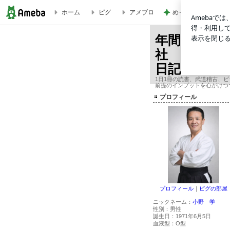
めっちゃお得に買え
ホーム
ピグ
アメブロ
[2巻] 7つの習慣プライベートコーチ レッスン2ビジョンを描こう 25298 | 
年間365冊
社 オーナ
日記
1日1冊の読書、武道稽古、
前提のインプットを心がけつ
プロフィール
プロフィール
｜
ピグの部屋
ニックネーム：
小野 学
性別：
男性
誕生日：
1971年6月5日
血液型：
O型