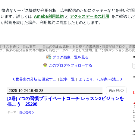
たキラキラな指輪
新規登録
芸能人ブログ
人気ブログ
年間365冊×今年22年目 武道場主 兼 投資会社・コンサル会社 オーナー社長 兼 
×今年22年目 武道場主 兼 投資会社・コ
ー社長 兼 グロービス経営大学院准教
ビジネスを通じ「自己変革」「自己の弛まぬ成長」を目指す読書感想・読書記録ブログ。読
つ、将来の自分自身の為の検索可能なデータベースとして活用。旧「分譲マンション屋の読
ブログ画像一覧を見る
このブログをフォローする
世界史の分岐点 激変する新世界秩序の読み方/橋爪大三郎 佐藤優 25299
|
記事一覧
|
ようこそ、わが家へ/池井戸潤 25297
2025-10-24 19:45:28
[2巻] 7つの習慣プライベートコーチ レッスン2ビジョンを
描こう 25298
1
テーマ：
自己啓発
2
3