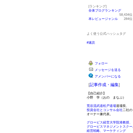
[ランキング]
全体ブログランキング
58,434
本レビュージャンル
284
よく使う公式ハッシュタグ
#速読
フォロー
メッセージを送る
アメンバーになる
[
記事作成・編集
]
【自己紹介】
小野 学（おの まなぶ）
荒谷流武道松戸道場
道場長、
投資会社とコンサル会社
二社の
オーナー兼代表。
グロービス経営大学院准教授、
グロービスマネジメントスクー
経営戦略、マーケティング