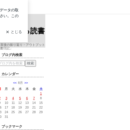
ログイン
グロービス経営大学院准教授による読書日記
ンサル会
授による読書
書直後の振り返り・アウトプット
書日記」
ブログ内検索
カレンダー
<<
8月
>>
日
月
火
水
木
金
土
1
2
3
4
5
6
7
8
9
10
11
12
13
14
15
6
17
18
19
20
21
22
3
24
25
26
27
28
29
0
31
ブックマーク