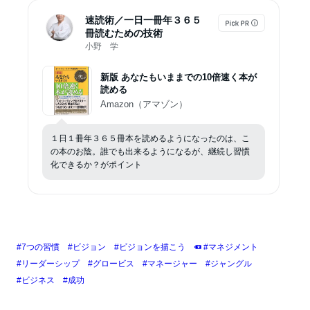
速読術／一日一冊年３６５
冊読むための技術
小野 学
新版 あなたもいままでの10倍速く本が
読める
Amazon（アマゾン）
１日１冊年３６５冊本を読めるようになったのは、こ
の本のお陰。誰でも出来るようになるが、継続し習慣
化できるか？がポイント
#7つの習慣
#ビジョン
#ビジョンを描こう
#マネジメント
#リーダーシップ
#グロービス
#マネージャー
#ジャングル
#ビジネス
#成功