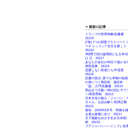
最新の記事
トランプの世界戦略/佐藤優
26219
[7巻] 7つの習慣プライベート
ーチ レッスン7 自分を磨こ
26218
3時間で頭が論理的になる本/
口 汪 26217
あなたの会社が90日で儲かる!/
神田昌典 26216
恋愛しない若者たち/牛窪恵
26215
読書の技法: 誰でも本物の知識
が身につく熟読術・速読術
「超」入門/佐藤優 26214
死ぬまで元氣―88の読むサプ
―/和田秀樹 26213
日本文化の核心「ジャパン・
タイル」を読み解く/松岡正
26212
致知 2026年8月号 時務を
る者は俊傑に在り 26211
天下無敵をめざす生き方/内田
樹 26210
プアジャパン――インフレ世