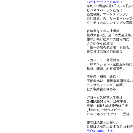
パートナーファカルティ
年約170回超年延4千人～5千人
ビジネスパーソンたちに
経営戦略、マーケティング、
自社課題、志、リーダーシップ
クリティカルシンキングを講義
合氣道を30年以上継続、
世界大会3位、全日本大会優勝
趣味が高じ松戸市の自宅内に
ささやかな武道場
（旧一燈館合氣道場）を創る。
現荒谷流武道松戸道場長
メガソーラー発電所や
一棟マンションへ全国五か所に
投資、開発、所有運営中。
不動産・相続・経営・
不動産M&A・新規事業開発等の
コンサルティング、顧問、
社外取締役を務める
グロービス経営大学院は
GMBA2007入学、10年卒業。
卒業生105人成績優秀修了者
(上位5％)で総代スピーチ。
15年アルムナイアワード受賞。
趣味は読書と山登り。
目標は還暦迄に日本百名山全踏
MyYamapはこちら