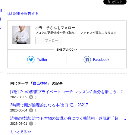
ポスト
8
記事を報告する
コ
揮
は
小野 学
さんをフォロー
ブログの更新情報が受け取れて、アクセスが簡単になります
リ
フォロー
周
SNSアカウント
Twitter
Facebook
同じテーマ 「
自己啓発
」 の記事
[7巻] 7つの習慣プライベートコーチ レッスン7 自分を磨こう 26218
2026-08-05
6
3時間で頭が論理的になる本/出口 汪 26217
2026-08-04
5
読書の技法: 誰でも本物の知識が身につく熟読術・速読術「超」入門/佐藤優 26214
2026-08-01
2
もっと見る >>