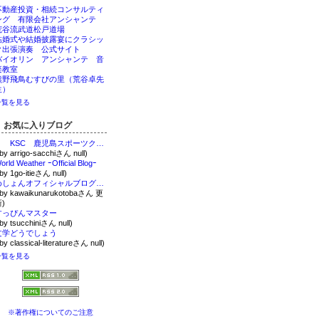
不動産投資・相続コンサルティ
ング 有限会社アンシャンテ
荒谷流武道松戸道場
結婚式や結婚披露宴にクラシッ
ク出張演奏 公式サイト
バイオリン アンシャンテ 音
楽教室
熊野飛鳥むすびの里（荒谷卓先
生）
一覧を見る
お気に入りブログ
KSC 鹿児島スポーツクラブのブログ
 by arrigo-sacchiさん null)
orld Weather ｰOfficial Blogｰ
 by 1go-itieさん null)
めしょんオフィシャルブログ「-あなたを幸せにする魔法の言葉-」Powered by Ameba
 by kawaikunarukotobaさん 更
)
すっぴんマスター
 by tsucchiniさん null)
文学どうでしょう
 by classical-literatureさん null)
一覧を見る
※著作権についてのご注意