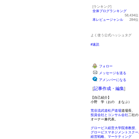
[ランキング]
全体ブログランキング
58,434
本レビュージャンル
284
よく使う公式ハッシュタグ
#速読
フォロー
メッセージを送る
アメンバーになる
[
記事作成・編集
]
【自己紹介】
小野 学（おの まなぶ）
荒谷流武道松戸道場
道場長、
投資会社とコンサル会社
二社の
オーナー兼代表。
グロービス経営大学院准教授、
グロービスマネジメントスクー
経営戦略、マーケティング