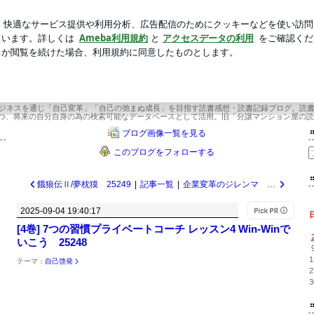
ルを貼る作業
新規登録
ロ
芸能人ブログ
人気ブログ
 | 年間365冊×今年22年目 武道場主 兼 投資会社・コンサル会社 オーナー社長 兼
×今年22年目 武道場主 兼 投資会社・コ
ー社長 兼 グロービス経営大学院准教
ビジネスを通じ「自己変革」「自己の弛まぬ成長」を目指す読書感想・読書記録ブログ。読
つ、将来の自分自身の為の検索可能なデータベースとして活用。旧「分譲マンション屋の読
ブログ画像一覧を見る
このブログをフォローする
餓狼伝Ⅱ/夢枕獏 25249
|
記事一覧
|
企業変革のジレンマ 「構造的無能化」はなぜ起きるのか/宇田川元一 25247
2025-09-04 19:40:17
[4巻] 7つの習慣プライベートコーチ レッスン4 Win-Winで
いこう 25248
1
テーマ：
自己啓発
2
3