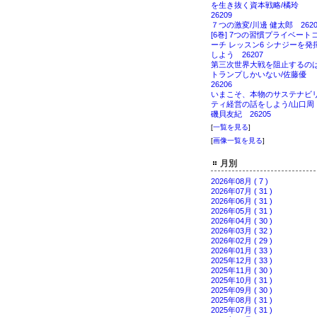
を生き抜く資本戦略/橘玲
26209
７つの激変/川邊 健太郎 2620
[6巻] 7つの習慣プライベート
ーチ レッスン6 シナジーを発
しよう 26207
第三次世界大戦を阻止するの
トランプしかいない/佐藤優
26206
いまこそ、本物のサステナビ
ティ経営の話をしよう/山口
磯貝友紀 26205
[
一覧を見る
]
[
画像一覧を見る
]
月別
2026年08月 ( 7 )
2026年07月 ( 31 )
2026年06月 ( 31 )
2026年05月 ( 31 )
2026年04月 ( 30 )
2026年03月 ( 32 )
2026年02月 ( 29 )
2026年01月 ( 33 )
2025年12月 ( 33 )
2025年11月 ( 30 )
2025年10月 ( 31 )
2025年09月 ( 30 )
2025年08月 ( 31 )
2025年07月 ( 31 )