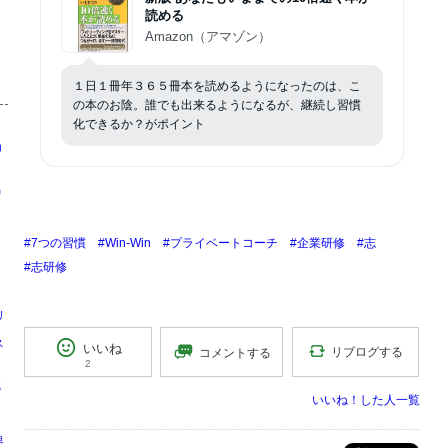
読める
Amazon（アマゾン）
１日１冊年３６５冊本を読めるようになったのは、こ
の本のお陰。誰でも出来るようになるが、継続し習慣
化できるか？がポイント
コ
う
出
#7つの習慣
#Win-Win
#プライベートコーチ
#企業研修
#志
#志研修
リ
ス
いいね
リブログする
コメントする
剛
2
識
いいね！した人一覧
界