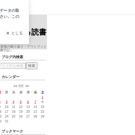
グイン
 グロービス経営大学院准教授による読書日記
ンサル会
授による読書
書直後の振り返り・アウトプット
書日記」
ブログ内検索
カレンダー
<<
8月
>>
日
月
火
水
木
金
土
1
2
3
4
5
6
7
8
9
10
11
12
13
14
15
6
17
18
19
20
21
22
3
24
25
26
27
28
29
0
31
ブックマーク