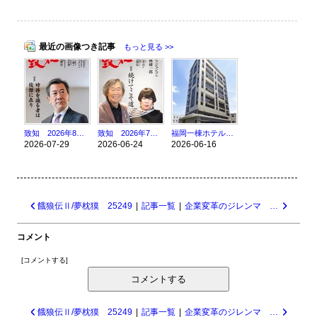
最近の画像つき記事
もっと見る >>
致知 2026年8月号 時務を識る者は俊傑に在り 26211
致知 2026年7月号 続けてこそ道 26176
福岡一棟ホテル案件売買仲介完了(^^)/
2026-07-29
2026-06-24
2026-06-16
餓狼伝Ⅱ/夢枕獏 25249
|
記事一覧
|
企業変革のジレンマ 「構造的無能化」はなぜ起きるのか/宇田川元一 25247
コメント
[
コメントする
]
コメントする
餓狼伝Ⅱ/夢枕獏 25249
|
記事一覧
|
企業変革のジレンマ 「構造的無能化」はなぜ起きるのか/宇田川元一 25247