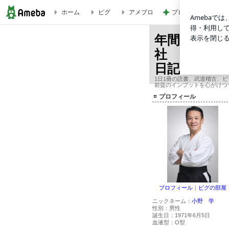
プロの顔つきでシー
ホーム
ピグ
アメブロ
[4巻] 7つの習慣プライベートコーチ レッスン4 Win-Winでいこう 25248
年間365冊
社 オーナ
日記
1日1冊の読書、武道稽古、
前提のインプットを心がけつ
プロフィール
プロフィール
｜
ピグの部屋
ニックネーム：
小野 学
性別：
男性
誕生日：
1971年6月5日
血液型：
O型