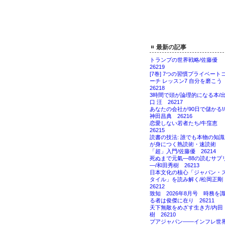
最新の記事
トランプの世界戦略/佐藤優
26219
[7巻] 7つの習慣プライベート
ーチ レッスン7 自分を磨こ
26218
3時間で頭が論理的になる本/
口 汪 26217
あなたの会社が90日で儲かる!/
神田昌典 26216
恋愛しない若者たち/牛窪恵
26215
読書の技法: 誰でも本物の知識
が身につく熟読術・速読術
「超」入門/佐藤優 26214
死ぬまで元氣―88の読むサプ
―/和田秀樹 26213
日本文化の核心「ジャパン・
タイル」を読み解く/松岡正
26212
致知 2026年8月号 時務を
る者は俊傑に在り 26211
天下無敵をめざす生き方/内田
樹 26210
プアジャパン――インフレ世