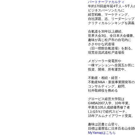
パートナーファカルティ
年約170回超年延4千人～5千人
ビジネスパーソンたちに
経営戦略、マーケティング、
自社課題、志、リーダーシップ
クリティカルシンキングを講義
合氣道を30年以上継続、
世界大会3位、全日本大会優勝
趣味が高じ松戸市の自宅内に
ささやかな武道場
（旧一燈館合氣道場）を創る。
現荒谷流武道松戸道場長
メガソーラー発電所や
一棟マンションへ全国五か所に
投資、開発、所有運営中。
不動産・相続・経営・
不動産M&A・新規事業開発等の
コンサルティング、顧問、
社外取締役を務める
グロービス経営大学院は
GMBA2007入学、10年卒業。
卒業生105人成績優秀修了者
(上位5％)で総代スピーチ。
15年アルムナイアワード受賞。
趣味は読書と山登り。
目標は還暦迄に日本百名山全踏
MyYamapはこちら