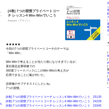
[4巻] 7つの習慣プライベートコー
位
↓
ラ
チ レッスン4 Win-Winでいこう
位
↓
ン
ラ
Amazon（アマゾン）
キ
ン
ン
キ
グ
ン
下
グ
降
下
降
★★★★★
今回の7つの習慣プライベートコーチのテーマは
(
「Win-Win」
W
(
Win-Winで考えることが当たり前になりすぎているが、
(
某社様志企業研修での
新
360度フィードバックにこのWin-Winの考え方が
応用できることに氣が付いた。
(
(
志研修のサブテキストにしたいね、
7つの習慣。
[4巻] 7つの習慣プライベートコーチ レッスン4 Win-Winでいこう 25135
[4巻] 7つの習慣プライベートコーチ レッスン4 Win-Winでいこう 24228
ル
[4巻] 7つの習慣プライベートコーチ レッスン4 Win-Winでいこう 23345