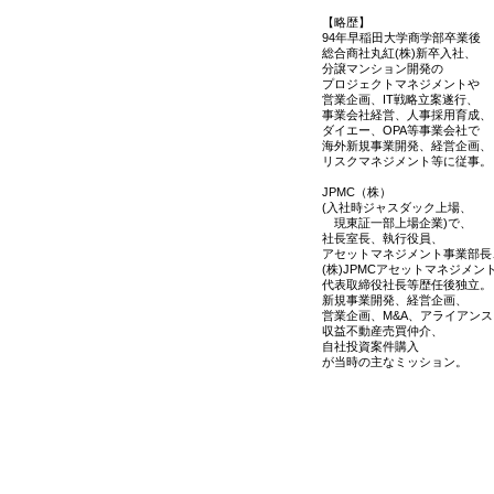
【略歴】
94年早稲田大学商学部卒業後
総合商社丸紅(株)新卒入社、
分譲マンション開発の
プロジェクトマネジメントや
営業企画、IT戦略立案遂行、
事業会社経営、人事採用育成、
ダイエー、OPA等事業会社で
海外新規事業開発、経営企画、
リスクマネジメント等に従事。
JPMC（株）
(入社時ジャスダック上場、
現東証一部上場企業)で、
社長室長、執行役員、
アセットマネジメント事業部長
(株)JPMCアセットマネジメン
代表取締役社長等歴任後独立。
新規事業開発、経営企画、
営業企画、M&A、アライアンス
収益不動産売買仲介、
自社投資案件購入
が当時の主なミッション。