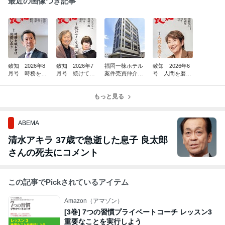
最近の画像つき記事
致知 2026年8
致知 2026年7
福岡一棟ホテル
致知 2026年6
月号 時務を識
月号 続けてこ
案件売買仲介完
号 人間を磨
る者は俊傑に在
そ道 26176
了(^^)/
く 26140
り 26211
もっと見る
ABEMA
清水アキラ 37歳で急逝した息子 良太郎
さんの死去にコメント
この記事でPickされているアイテム
Amazon（アマゾン）
[3巻] 7つの習慣プライベートコーチ レッスン3
重要なことを実行しよう