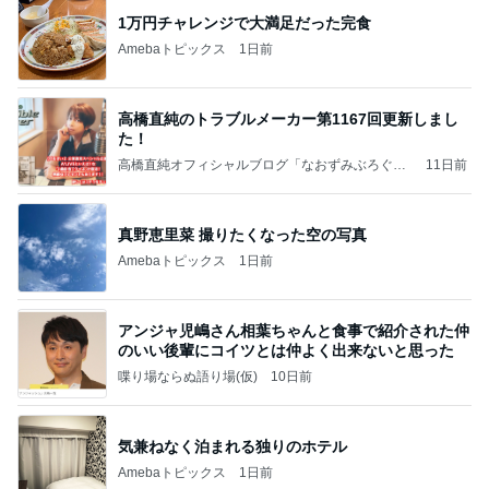
1万円チャレンジで大満足だった完食
Amebaトピックス
1日前
高橋直純のトラブルメーカー第1167回更新しまし
た！
高橋直純オフィシャルブログ「なおずみぶろぐ」
11日前
Powered by Ameba
真野恵里菜 撮りたくなった空の写真
Amebaトピックス
1日前
アンジャ児嶋さん相葉ちゃんと食事で紹介された仲
のいい後輩にコイツとは仲よく出来ないと思った
喋り場ならぬ語り場(仮)
10日前
気兼ねなく泊まれる独りのホテル
Amebaトピックス
1日前