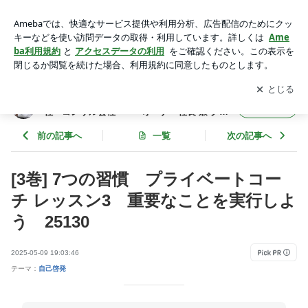
[3巻] 7つの習慣 プライベートコーチ レッスン3 重要なこと
を実行しよう 25130 | 年間365冊×今年22年目 武道場主 兼
アプリをダウンロードして
ブログの更新通知
を受け取りまし
開く
投資会社・コンサル会社 オーナー社長 兼 グロービス経
ょう。
営大学院准教授による読書日記
年間365冊×今年22年目 武道場主 兼 投資会
フォロー
社・コンサル会社 オーナー社長 兼 グロ
ービス経営大学院准教授による読書日記
前の記事へ
一覧
次の記事へ
[3巻] 7つの習慣 プライベートコー
チ レッスン3 重要なことを実行しよ
う 25130
2025-05-09 19:03:46
テーマ：
自己啓発