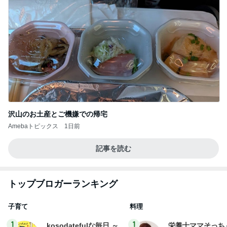
沢山のお土産とご機嫌での帰宅
Amebaトピックス
1日前
記事を読む
トップブロガーランキング
子育て
料理
1
1
kosodatefulな毎日 ～
栄養士ママそっち