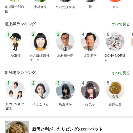
市川團十郎白
小林麻央
だいたひかる
桃
クロ
猿
急上昇ランキング
すべて見る
1
2
3
4
5
AKB48
たんぽぽ川村
北村総一朗
北別府学
OCHA NORM
エミコ
A
新登場ランキング
すべて見る
1
2
3
4
5
BEYOOOOO
ゆうこりん
島倉りか
石 安伊
蒼井心音
NDS
叔母と剥がしたリビングのカーペット