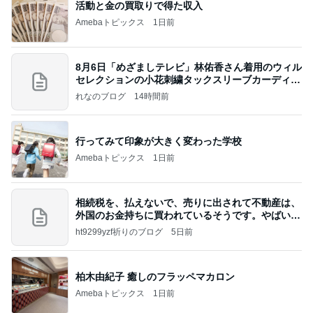
活動と金の買取りで得た収入
Amebaトピックス
1日前
8月6日「めざましテレビ」林佑香さん着用のウィル
セレクションの小花刺繍タックスリーブカーディガ
ン
れなのブログ
14時間前
行ってみて印象が大きく変わった学校
Amebaトピックス
1日前
相続税を、払えないで、売りに出されて不動産は、
外国のお金持ちに買われているそうです。やばいで
すよ
ht9299yzf祈りのブログ
5日前
柏木由紀子 癒しのフラッペマカロン
Amebaトピックス
1日前