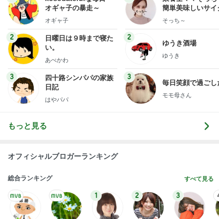
オギャ子の暴走～
簡単美味しいサイ
献立
オギャ子
そっち～
2
2
日曜日は９時まで寝た
ゆうき酒場
い。
ゆうき
あべかわ
3
3
四十路シンパパの家族
毎日笑顔で過ごし
日記
モモ母さん
はやパパ
もっと見る
オフィシャルブロガーランキング
総合ランキング
すべて見る
1
2
3