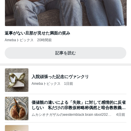
返事がない旦那が見せた満面の笑み
Amebaトピックス
20時間前
記事を読む
入院頑張った記念にヴァンクリ
Amebaトピックス
1日前
価値観の違いによる「失敗」に対して感情的に反省
しない 私だけの宗教仮称略称偶然と暗合教教義候
補
ムカシオナガザルのwesternblack brain stool2024
4日前
年（令和6）11月25日以来減酒断煙再開ムカシオナ
ガザル