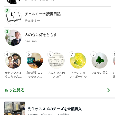
2
チェルミーの読書日記
チェルミー
3
人の心に灯をともす
hiroｰsan
4
5
6
7
8
かわいいきょ
心の経営コン
ろんちゃんの
アセンショ
マルサの長女
うこちゃんブ
サルタント
ブログ
ン・ポータル
ログ
（中小企業診
断士） 日本
の心（古典）
もっと見る
研究者 白倉
信司
先生オススメのチーズを全部購入
Amebaトピックス
16時間前