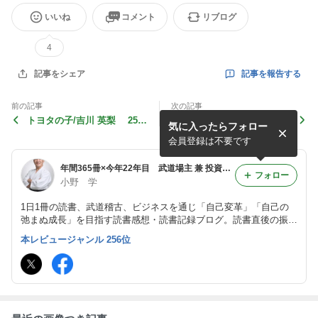
いいね
コメント
リブログ
4
記事を報告する
記事をシェア
前の記事
次の記事
トヨタの子/吉川 英梨 251
冒険する組織のつくりかた/
気に入ったらフォロー
31
安斎勇樹 25129
会員登録は不要です
年間365冊×今年22年目 武道場主 兼 投資会社・コンサル会社 オーナー社長 兼 グロービス経営大学院准教授による読書日記
フォロー
小野 学
1日1冊の読書、武道稽古、ビジネスを通じ「自己変革」「自己の
弛まぬ成長」を目指す読書感想・読書記録ブログ。読書直後の振り
返り・アウトプット前提のインプットを心がけつつ、将来の自分自
本レビュージャンル 256位
身の為の検索可能なデータベースとして活用。旧「分譲マンション
屋の読書日記」