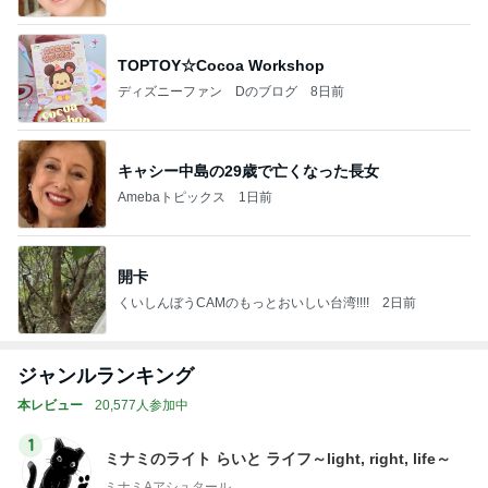
TOPTOY☆Cocoa Workshop
ディズニーファン Dのブログ
8日前
キャシー中島の29歳で亡くなった長女
Amebaトピックス
1日前
開卡
くいしんぼうCAMのもっとおいしい台湾!!!!
2日前
ジャンルランキング
本レビュー
20,577人参加中
1
ミナミのライト らいと ライフ～light, right, life～
ミナミAアシュタール