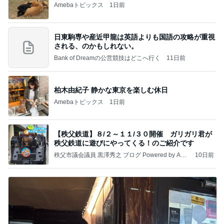
Amebaトピックス
1日前
日東駒専や産近甲龍は英語よりも国語の攻略が重視
される、のかもしれない。
Bank of Dreamの公営競技はどこへ行く
11日前
柏木由紀子 静かな東京を楽しむ休日
Amebaトピックス
1日前
【秩父鉄道】８/２～１１/３０開催 ガリガリ君が
秩父鉄道に遊びにやってくる！のご紹介です
秩父市議会議員 黒澤秀之 ブログ Powered by Ame
10日前
ba