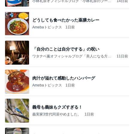
小林礼奈オフィシャルブログ「小林礼奈のブーブ
14日前
ーブログ」Powered by Ameba
どうしても食べたかった薬膳カレー
Amebaトピックス
1日前
「自分のことは自分でする」の呪い
ワタナベ薫オフィシャルブログ「美人になる方
11日前
法」Powered by Ameba
肉汁が溢れて感動したハンバーグ
Amebaトピックス
1日前
義母も義妹もクズすぎる！
義実家3世代同居やめました。
1日前