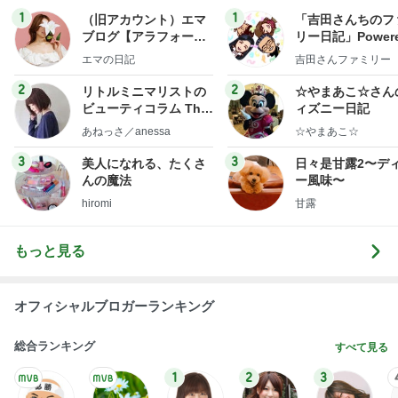
1
1
（旧アカウント）エマ
「吉田さんちのフ
ブログ【アラフォー会
リー日記」Powere
社売却セカンドライ
y Ameba 吉田さ
エマの日記
吉田さんファミリー
フ】
ミリーオフィシャ
ログ
2
2
リトルミニマリストの
☆やまあこ☆さん
ビューティコラム The
ィズニー日記
little minimalist's bea
あねっさ／anessa
☆やまあこ☆
uty colum
3
3
美人になれる、たくさ
日々是甘露2〜デ
んの魔法
ー風味〜
hiromi
甘露
もっと見る
オフィシャルブロガーランキング
総合ランキング
すべて見る
1
2
3