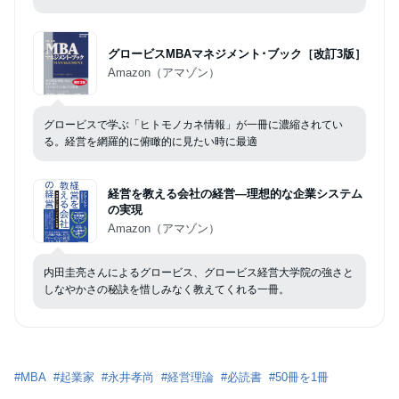
グロービスMBAマネジメント･ブック［改訂3版］
Amazon（アマゾン）
グロービスで学ぶ「ヒトモノカネ情報」が一冊に濃縮されてい
る。経営を網羅的に俯瞰的に見たい時に最適
経営を教える会社の経営―理想的な企業システム
の実現
Amazon（アマゾン）
内田圭亮さんによるグロービス、グロービス経営大学院の強さと
しなやかさの秘訣を惜しみなく教えてくれる一冊。
#
MBA
#
起業家
#
永井孝尚
#
経営理論
#
必読書
#
50冊を1冊