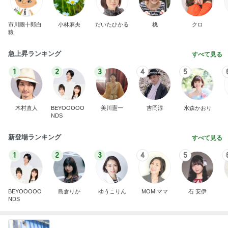
市川團十郎白
小林麻央
だいたひかる
桃
クロ
猿
急上昇ランキング
すべて見る
1
2
3
4
5
木村直人
BEYOOOOO
美川憲一
吉岡淳
水森かおり
NDS
新登場ランキング
すべて見る
1
2
3
4
5
BEYOOOOO
島倉りか
ゆうこりん
MOMIママ
石 安伊
NDS