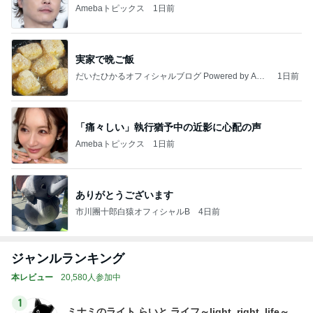
Amebaトピックス
1日前
実家で晩ご飯
だいたひかるオフィシャルブログ Powered by Ame
1日前
ba
「痛々しい」執行猶予中の近影に心配の声
Amebaトピックス
1日前
ありがとうございます
市川團十郎白猿オフィシャルB
4日前
ジャンルランキング
本レビュー
20,580人参加中
1
ミナミのライト らいと ライフ～light, right, life～