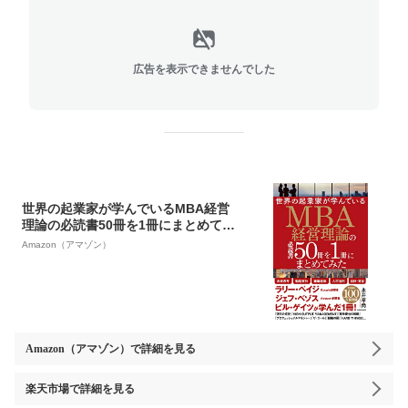
広告を表示できませんでした
世界の起業家が学んでいるMBA経営
理論の必読書50冊を1冊にまとめてみ
た
Amazon（アマゾン）
Amazon（アマゾン）
で詳細を見る
楽天市場
で詳細を見る