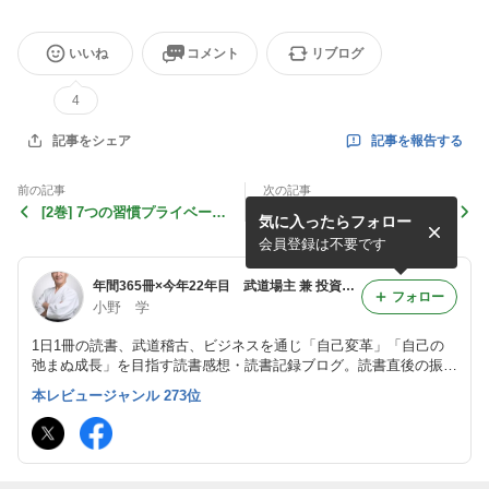
いいね
コメント
リブログ
4
記事を報告する
記事をシェア
前の記事
次の記事
[2巻] 7つの習慣プライベート
ゼロ・トゥ・ワン 君はゼロ
気に入ったらフォロー
コーチ レッスン2ビジョンを
から何を生み出せるか/ピー
描こう 25090
ター・ティール 25088
会員登録は不要です
年間365冊×今年22年目 武道場主 兼 投資会社・コンサル会社 オーナー社長 兼 グロービス経営大学院准教授による読書日記
フォロー
小野 学
1日1冊の読書、武道稽古、ビジネスを通じ「自己変革」「自己の
弛まぬ成長」を目指す読書感想・読書記録ブログ。読書直後の振り
返り・アウトプット前提のインプットを心がけつつ、将来の自分自
本レビュージャンル 273位
身の為の検索可能なデータベースとして活用。旧「分譲マンション
屋の読書日記」