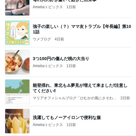
Amebaトピックス
1日前
強子の楽しい（？）ママ友トラブル【年長編】第10
1話
ウメブログ
4日前
3つ100円の傷んだ桃の大当り
Amebaトピックス
1日前
能登揺れ、東北も⚠️夢見が増えて来ました❗️注意し
てください❗️
マリアオフィシャルブログ「ひむかの風にさそわれ
2日前
て」Powered by Ameba
洗濯してもノーアイロンで便利な服
Amebaトピックス
1日前