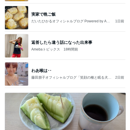
実家で晩ご飯
だいたひかるオフィシャルブログ Powered by Ame
1日前
ba
返答したら違う話になった出来事
Amebaトピックス
18時間前
わあ喉は‥
藤田朋子オフィシャルブログ「笑顔の種と眠る犬」
2日前
Powered by Ameba