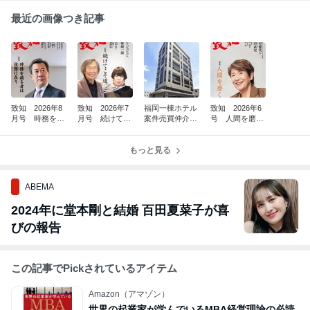
最近の画像つき記事
致知 2026年8
致知 2026年7
福岡一棟ホテル
致知 2026年6
月号 時務を識
月号 続けてこ
案件売買仲介完
号 人間を磨
る者は俊傑に在
そ道 26176
了(^^)/
く 26140
り 26211
もっと見る
ABEMA
2024年に堂本剛と結婚 百田夏菜子が喜
びの報告
この記事でPickされているアイテム
Amazon（アマゾン）
世界の起業家が学んでいるMBA経営理論の必読