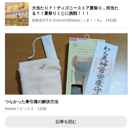
大当たり？！ディズニーストア夏祭り…何当た
る？！夏祭りくじに挑戦！！！
高校生Dヲタ Ꭰ-ᎮꭵꭹꭴのDisneyにっき！！✎ܚ
14日前
つらかった牽引痛の解決方法
Amebaトピックス
1日前
記事を読む