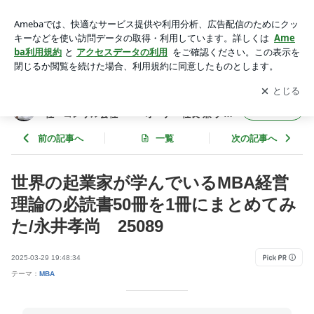
世界の起業家が学んでいるMBA経営理論の必読書50冊を1冊に
まとめてみた/永井孝尚 25089 | 年間365冊×今年22年目 武
アプリをダウンロードして
ブログの更新通知
を受け取りまし
開く
道場主 兼 投資会社・コンサル会社 オーナー社長 兼 グロ
ょう。
ービス経営大学院准教授による読書日記
年間365冊×今年22年目 武道場主 兼 投資会
フォロー
社・コンサル会社 オーナー社長 兼 グロ
ービス経営大学院准教授による読書日記
前の記事へ
一覧
次の記事へ
世界の起業家が学んでいるMBA経営
理論の必読書50冊を1冊にまとめてみ
た/永井孝尚 25089
2025-03-29 19:48:34
テーマ：
MBA