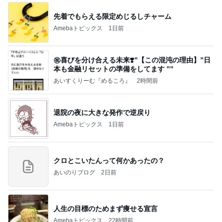
先着でもらえる限定めじるしチャーム
Amebaトピックス
1日前
㊗️喜びを分け合える未来❣️”【この混沌の理由】”⽇
本も⾦融リセットの準備をしてます ””
あいすくりーむ『めるころ』
2時間前
退院の夜に大きな発作で逆戻り
Amebaトピックス
1日前
クロとこいたんって何かあったの？
あいのりブログ
2日前
人生の目標のためまず痩せる宣言
Amebaトピックス
22時間前