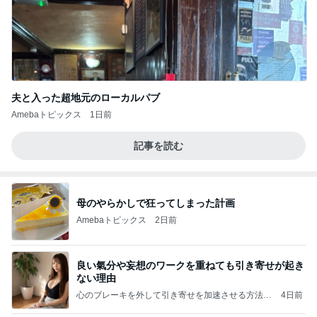
夫と入った超地元のローカルパブ
Amebaトピックス
1日前
記事を読む
母のやらかしで狂ってしまった計画
Amebaトピックス
2日前
良い氣分や妄想のワークを重ねても引き寄せが起き
ない理由
心のブレーキを外して引き寄せを加速させる方法：
4日前
引き寄せ研究所