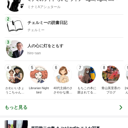
ミナミAアシュタール
2
チェルミーの読書日記
チェルミー
3
人の心に灯をともす
hiroｰsan
4
5
6
7
8
かわいいきょ
Librarian Night
40代主婦のさ
もちこの本に
青山英里香の
[
うこちゃんブ
bird
さやかな推し
囲まれてるブ
ブログ
ログ
時間
ログ
だ
もっと見る