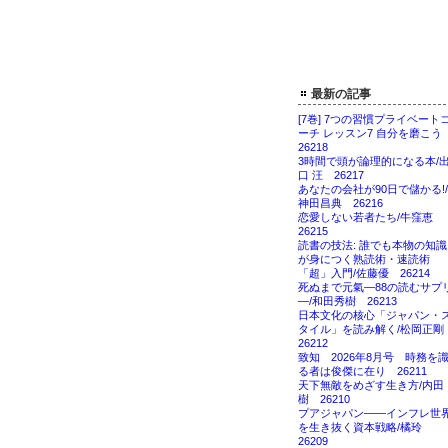
最新の記事
[7巻] 7つの習慣プライベート
ーチ レッスン7 自分を磨こ
26218
3時間で頭が論理的になる本/
口 汪 26217
あなたの会社が90日で儲かる!/
神田昌典 26216
恋愛しない若者たち/牛窪恵
26215
読書の技法: 誰でも本物の知識
が身につく熟読術・速読術
「超」入門/佐藤優 26214
死ぬまで元氣―88の読むサプ
―/和田秀樹 26213
日本文化の核心「ジャパン・
タイル」を読み解く/松岡正
26212
致知 2026年8月号 時務を
る者は俊傑に在り 26211
天下無敵をめざす生き方/内田
樹 26210
プアジャパン――インフレ世
を生き抜く資本戦略/橘玲
26209