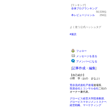
[ランキング]
全体ブログランキング
56,539
本レビュージャンル
256
よく使う公式ハッシュタグ
#速読
フォロー
メッセージを送る
アメンバーになる
[
記事作成・編集
]
【自己紹介】
小野 学（おの まなぶ）
荒谷流武道松戸道場
道場長、
投資会社とコンサル会社
二社の
オーナー兼代表。
グロービス経営大学院准教授、
グロービスマネジメントスクー
経営戦略、マーケティング