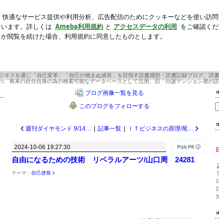
神妙な顔の猫
新規登録
ロ
芸能人ブログ
人気ブログ
2年目 武道場主 兼 投資会社・コンサル会社 オーナー社長 兼 グロービス経営大学
×今年22年目 武道場主 兼 投資会社・コ
ー社長 兼 グロービス経営大学院准教
ビジネスを通じ「自己変革」「自己の弛まぬ成長」を目指す読書感想・読書記録ブログ。読
つ、将来の自分自身の為の検索可能なデータベースとして活用。旧「分譲マンション屋の読
ブログ画像一覧を見る
このブログをフォローする
週刊ダイヤモンド 9/14・21 後悔しない歯医者選び 24282
|
記事一覧
|
ＩＴビジネスの原理/尾原和啓 24280
2024-10-06 19:27:30
自由になるための技術 リベラルアーツ/山口周 24281
テーマ：
自己啓発
1
2
3