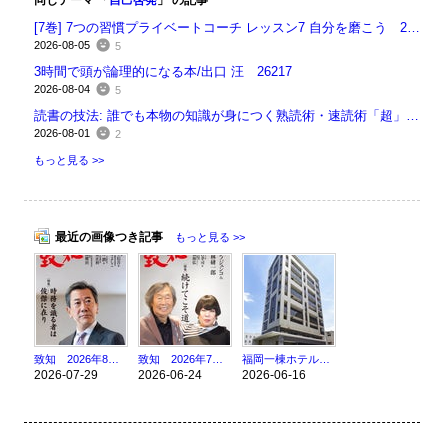
同じテーマ 「
自己啓発
」 の記事
[7巻] 7つの習慣プライベートコーチ レッスン7 自分を磨こう 26218
2026-08-05
5
3時間で頭が論理的になる本/出口 汪 26217
2026-08-04
5
読書の技法: 誰でも本物の知識が身につく熟読術・速読術「超」入門/佐藤優 26214
2026-08-01
2
もっと見る >>
最近の画像つき記事
もっと見る >>
致知 2026年8月号 時務を識る者は俊傑に在り 26211
致知 2026年7月号 続けてこそ道 26176
福岡一棟ホテル案件売買仲介完了(^^)/
2026-07-29
2026-06-24
2026-06-16