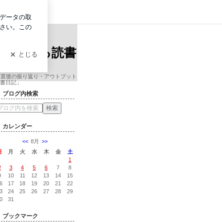
グイン
院准教授による読書日記
ンサル会
授による読書
書直後の振り返り・アウトプット
書日記」
ブログ内検索
カレンダー
<<
8月
>>
日
月
火
水
木
金
土
1
2
3
4
5
6
7
8
9
10
11
12
13
14
15
6
17
18
19
20
21
22
3
24
25
26
27
28
29
0
31
ブックマーク