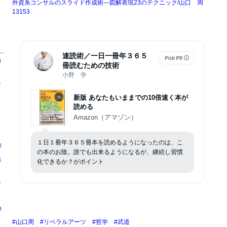
外資系コンサルのスライド作成術―図解表現23のテクニック/山口 周
13153
速読術／一日一冊年３６５
コ
冊読むための技術
う
小野 学
出
新版 あなたもいままでの10倍速く本が
読める
Amazon（アマゾン）
１日１冊年３６５冊本を読めるようになったのは、こ
リ
の本のお陰。誰でも出来るようになるが、継続し習慣
ス
化できるか？がポイント
剛
識
界
#山口周
#リベラルアーツ
#哲学
#武道