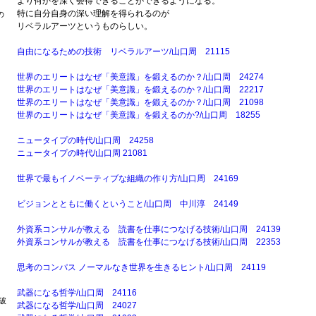
より何かを深く会得できることができるようになる。
特に自分自身の深い理解を得られるのが
の
リベラルアーツというものらしい。
自由になるための技術 リベラルアーツ/山口周 21115
世界のエリートはなぜ「美意識」を鍛えるのか？/山口周 24274
。
世界のエリートはなぜ「美意識」を鍛えるのか？/山口周 22217
世界のエリートはなぜ「美意識」を鍛えるのか？/山口周 21098
世界のエリートはなぜ「美意識」を鍛えるのか?/山口周 18255
ニュータイプの時代/山口周 24258
ニュータイプの時代/山口周 21081
世界で最もイノベーティブな組織の作り方/山口周 24169
ビジョンとともに働くということ/山口周 中川淳 24149
外資系コンサルが教える 読書を仕事につなげる技術/山口周 24139
外資系コンサルが教える 読書を仕事につなげる技術/山口周 22353
思考のコンパス ノーマルなき世界を生きるヒント/山口周 24119
武器になる哲学/山口周 24116
破
武器になる哲学/山口周 24027