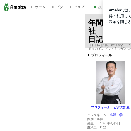
撫でられ要員が増え
ホーム
ピグ
アメブロ
自由になるための技術 リベラルアーツ/山口周 24281 | 年間365冊×今年2
年間365冊
社 オーナ
日記
1日1冊の読書、武道稽古、
前提のインプットを心がけつ
プロフィール
プロフィール
｜
ピグの部屋
ニックネーム：
小野 学
性別：
男性
誕生日：
1971年6月5日
血液型：
O型