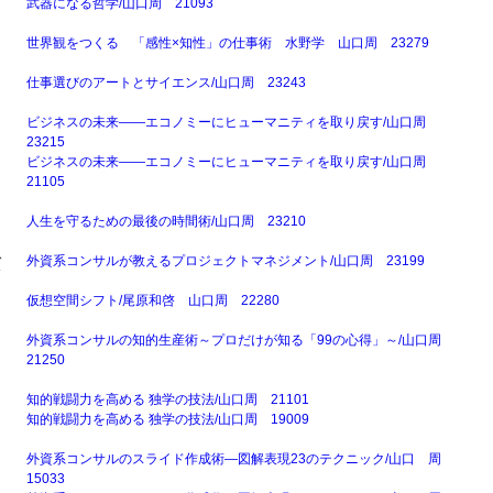
武器になる哲学/山口周 21093
世界観をつくる 「感性×知性」の仕事術 水野学 山口周 23279
仕事選びのアートとサイエンス/山口周 23243
ビジネスの未来――エコノミーにヒューマニティを取り戻す/山口周
23215
ビジネスの未来――エコノミーにヒューマニティを取り戻す/山口周
21105
人生を守るための最後の時間術/山口周 23210
、
外資系コンサルが教えるプロジェクトマネジメント/山口周 23199
ト
仮想空間シフト/尾原和啓 山口周 22280
外資系コンサルの知的生産術～プロだけが知る「99の心得」～/山口周
21250
知的戦闘力を高める 独学の技法/山口周 21101
知的戦闘力を高める 独学の技法/山口周 19009
外資系コンサルのスライド作成術―図解表現23のテクニック/山口 周
15033