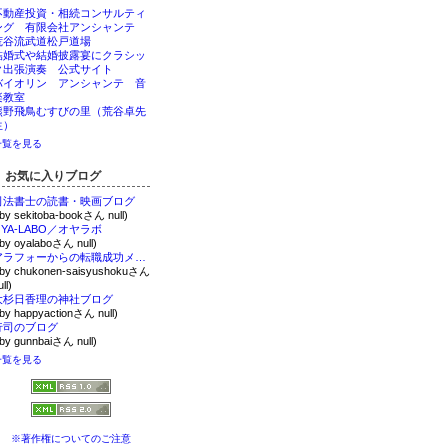
不動産投資・相続コンサルティ
ング 有限会社アンシャンテ
荒谷流武道松戸道場
結婚式や結婚披露宴にクラシッ
ク出張演奏 公式サイト
バイオリン アンシャンテ 音
楽教室
熊野飛鳥むすびの里（荒谷卓先
生）
一覧を見る
お気に入りブログ
司法書士の読書・映画ブログ
 by sekitoba-bookさん null)
OYA-LABO／オヤラボ
 by oyalaboさん null)
アラフォーからの転職成功メソッド
 by chukonen-saisyushokuさん
ll)
大杉日香理の神社ブログ
 by happyactionさん null)
行司のブログ
 by gunnbaiさん null)
一覧を見る
※著作権についてのご注意