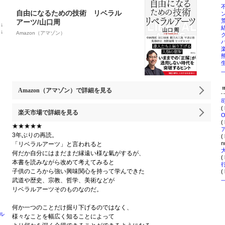
自由になるための技術 リベラル
アーツ/山口周
位
↓
ラ
位
↓
Amazon（アマゾン）
ン
ラ
キ
ン
ン
キ
グ
ン
下
グ
降
下
降
Amazon（アマゾン）
で詳細を見る
(
楽天市場
で詳細を見る
(
★★★★★
3年ぶりの再読。
(
nu
「リベラルアーツ」と言われると
何だか自分にはまだまだ縁遠い様な氣がするが、
(
本書を読みながら改めて考えてみると
子供のころから強い興味関心を持って学んできた
(
武道や歴史、宗教、哲学、美術などが
リベラルアーツそのものなのだ。
何か一つのことだけ掘り下げるのではなく、
ル
様々なことを幅広く知ることによって