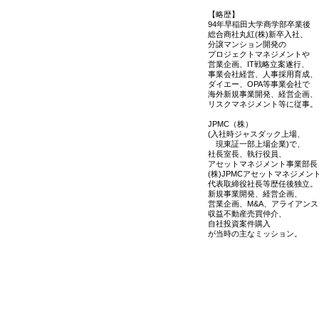
【略歴】
94年早稲田大学商学部卒業後
総合商社丸紅(株)新卒入社、
分譲マンション開発の
プロジェクトマネジメントや
営業企画、IT戦略立案遂行、
事業会社経営、人事採用育成、
ダイエー、OPA等事業会社で
海外新規事業開発、経営企画、
リスクマネジメント等に従事。
JPMC（株）
(入社時ジャスダック上場、
現東証一部上場企業)で、
社長室長、執行役員、
アセットマネジメント事業部長
(株)JPMCアセットマネジメン
代表取締役社長等歴任後独立。
新規事業開発、経営企画、
営業企画、M&A、アライアンス
収益不動産売買仲介、
自社投資案件購入
が当時の主なミッション。