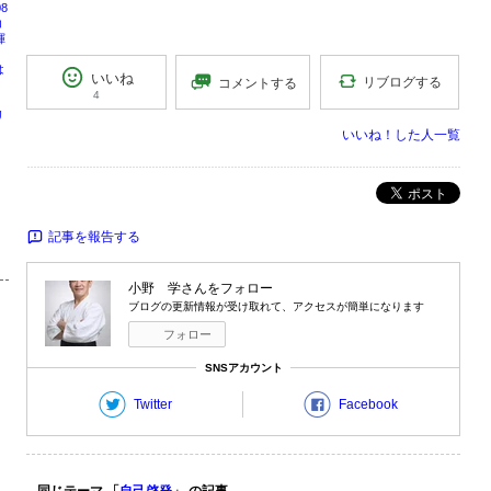
8
コ
揮
は
いいね
リブログする
コメントする
4
リ
周
いいね！した人一覧
号
ポスト
記事を報告する
小野 学
さんをフォロー
ブログの更新情報が受け取れて、アクセスが簡単になります
フォロー
SNSアカウント
Twitter
Facebook