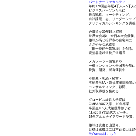
パートナーファカルティ
年約170回超年延4千人～5千人
ビジネスパーソンたちに
経営戦略、マーケティング、
自社課題、志、リーダーシップ
クリティカルシンキングを講義
合氣道を30年以上継続、
世界大会3位、全日本大会優勝
趣味が高じ松戸市の自宅内に
ささやかな武道場
（旧一燈館合氣道場）を創る。
現荒谷流武道松戸道場長
メガソーラー発電所や
一棟マンションへ全国五か所に
投資、開発、所有運営中。
不動産・相続・経営・
不動産M&A・新規事業開発等の
コンサルティング、顧問、
社外取締役を務める
グロービス経営大学院は
GMBA2007入学、10年卒業。
卒業生105人成績優秀修了者
(上位5％)で総代スピーチ。
15年アルムナイアワード受賞。
趣味は読書と山登り。
目標は還暦迄に日本百名山全踏
MyYamapはこちら