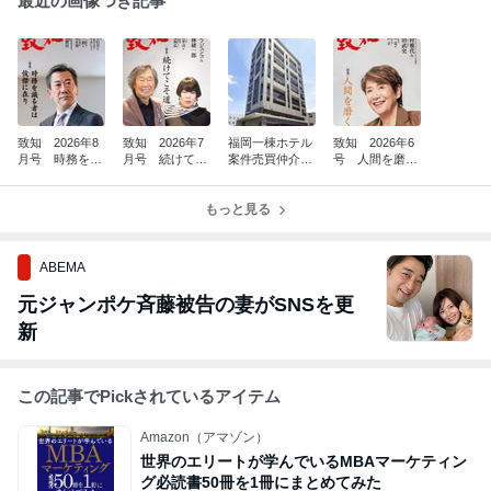
最近の画像つき記事
致知 2026年8
致知 2026年7
福岡一棟ホテル
致知 2026年6
月号 時務を識
月号 続けてこ
案件売買仲介完
号 人間を磨
る者は俊傑に在
そ道 26176
了(^^)/
く 26140
り 26211
もっと見る
ABEMA
元ジャンポケ斉藤被告の妻がSNSを更
新
この記事でPickされているアイテム
Amazon（アマゾン）
世界のエリートが学んでいるMBAマーケティン
グ必読書50冊を1冊にまとめてみた