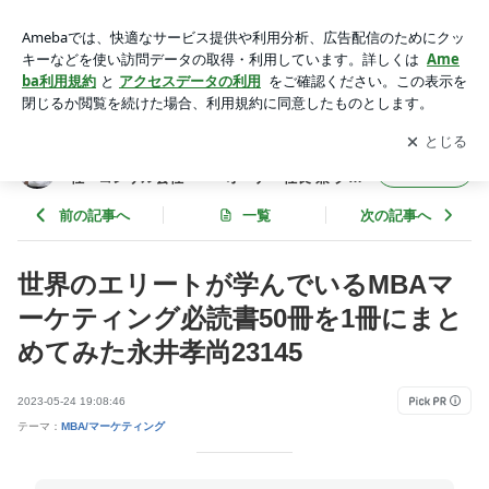
世界のエリートが学んでいるMBAマーケティング必読書50冊
を1冊にまとめてみた永井孝尚23145 | 年間365冊×今年22年
アプリをダウンロードして
ブログの更新通知
を受け取りまし
開く
目 武道場主 兼 投資会社・コンサル会社 オーナー社長
ょう。
兼 グロービス経営大学院准教授による読書日記
年間365冊×今年22年目 武道場主 兼 投資会
フォロー
社・コンサル会社 オーナー社長 兼 グロ
ービス経営大学院准教授による読書日記
前の記事へ
一覧
次の記事へ
世界のエリートが学んでいるMBAマ
ーケティング必読書50冊を1冊にまと
めてみた永井孝尚23145
2023-05-24 19:08:46
テーマ：
MBA/マーケティング