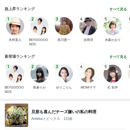
急上昇ランキング
すべて見る
1
2
3
4
5
木村直人
BEYOOOOO
美川憲一
吉岡淳
水森かおり
NDS
新登場ランキング
すべて見る
1
2
3
4
5
BEYOOOOO
島倉りか
ゆうこりん
MOMIママ
石 安伊
NDS
旦那も喜んだチーズ嫌いの私の料理
Amebaトピックス
1日前