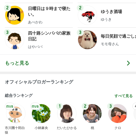
2
2
日曜日は９時まで寝た
ゆうき酒場
い。
ゆうき
あべかわ
3
3
四十路シンパパの家族
毎日笑顔で過ごし
日記
モモ母さん
はやパパ
もっと見る
オフィシャルブロガーランキング
総合ランキング
すべて見る
1
2
3
市川團十郎白
小林麻央
だいたひかる
桃
クロ
猿