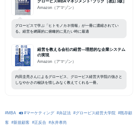
グロービスMBAマネジメント･ブック［改訂3版］
Amazon（アマゾン）
グロービスで学ぶ「ヒトモノカネ情報」が一冊に濃縮されてい
る。経営を網羅的に俯瞰的に見たい時に最適
経営を教える会社の経営―理想的な企業システム
の実現
Amazon（アマゾン）
内田圭亮さんによるグロービス、グロービス経営大学院の強さと
しなやかさの秘訣を惜しみなく教えてくれる一冊。
#
MBA
#
マーケティング
#
弁証法
#
グロービス経営大学院
#
既存顧
客
#
新規顧客
#
正反合
#
永井孝尚