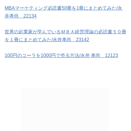
MBAマーケティング必読書50冊を1冊にまとめてみた/永
井孝尚 22134
世界の起業家が学んでいるＭＢＡ経営理論の必読書５０冊
を１冊にまとめてみた/永井孝尚 23142
100円のコーラを1000円で売る方法/永井 孝尚 12123