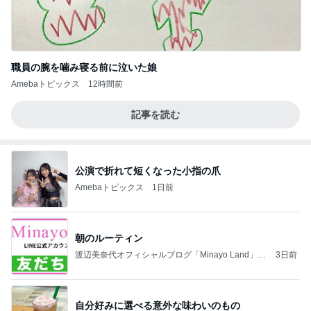
職員の腕を噛み寝る前に泣いた娘
Amebaトピックス
12時間前
記事を読む
公演で折れて短くなった小指の爪
Amebaトピックス
1日前
朝のルーティン
渡辺美奈代オフィシャルブログ「Minayo Land」P
3日前
owered by Ameba
自分好みに選べる意外な味わいのもの