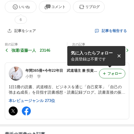
いいね
コメント
リブログ
6
記事を報告する
記事をシェア
前の記事
次の記事
強運/斎藤一人 23146
致知 2023年6月号 我が人
気に入ったらフォロー
生の詩 23144
会員登録は不要です
年間365冊×今年22年目 武道場主 兼 投資会社・コンサル会社 オーナー社長 兼 グロービス経営大学院准教授による読書日記
フォロー
小野 学
1日1冊の読書、武道稽古、ビジネスを通じ「自己変革」「自己の
弛まぬ成長」を目指す読書感想・読書記録ブログ。読書直後の振り
返り・アウトプット前提のインプットを心がけつつ、将来の自分自
本レビュージャンル 273位
身の為の検索可能なデータベースとして活用。旧「分譲マンション
屋の読書日記」