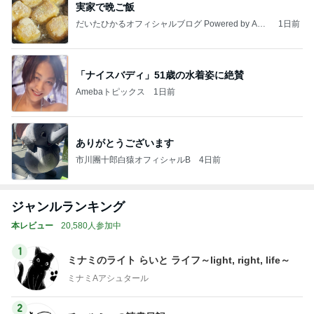
実家で晩ご飯
だいたひかるオフィシャルブログ Powered by Ame
1日前
ba
「ナイスバディ」51歳の水着姿に絶賛
Amebaトピックス
1日前
ありがとうございます
市川團十郎白猿オフィシャルB
4日前
ジャンルランキング
本レビュー
20,580人参加中
1
ミナミのライト らいと ライフ～light, right, life～
ミナミAアシュタール
2