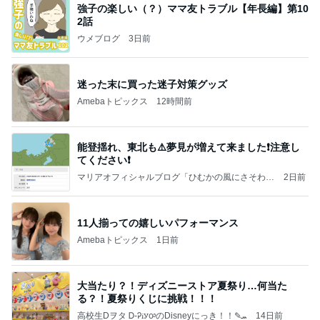
強子の楽しい（？）ママ友トラブル【年長編】第10
2話
ウメブログ
3日前
迷った末に買った迷子対策グッズ
Amebaトピックス
12時間前
能登揺れ、東北も⚠️夢見が増えて来ました❗️注意し
てください❗️
マリアオフィシャルブログ「ひむかの風にさそわれ
2日前
て」Powered by Ameba
11人揃っての嬉しいパフォーマンス
Amebaトピックス
1日前
大当たり？！ディズニーストア夏祭り…何当た
る？！夏祭りくじに挑戦！！！
高校生Dヲタ Ꭰ-ᎮꭵꭹꭴのDisneyにっき！！✎ܚ
14日前