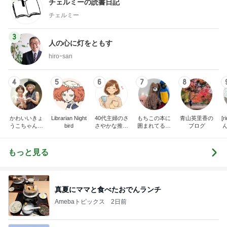
チェルミーの読書日記
チェルミー
3
人の心に灯をともす
hiroｰsan
4
5
6
7
8
かわいいきょ
Librarian Night
40代主婦のさ
もちこの本に
青山英里香の
[
うこちゃんブ
bird
さやかな推し
囲まれてるブ
ブログ
ログ
時間
ログ
だ
もっと見る
真夏にママと食べたおでんランチ
Amebaトピックス
2日前