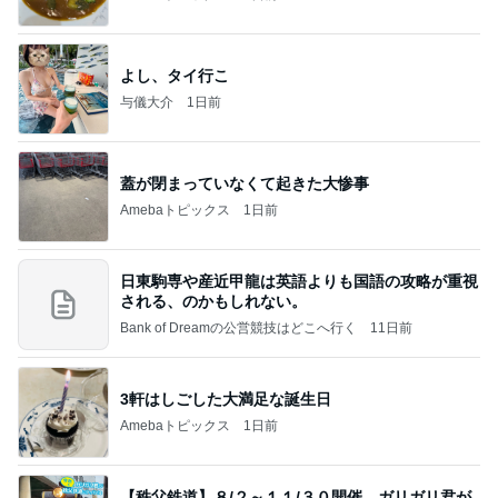
よし、タイ行こ
与儀大介
1日前
蓋が閉まっていなくて起きた大惨事
Amebaトピックス
1日前
日東駒専や産近甲龍は英語よりも国語の攻略が重視
される、のかもしれない。
Bank of Dreamの公営競技はどこへ行く
11日前
3軒はしごした大満足な誕生日
Amebaトピックス
1日前
【秩父鉄道】８/２～１１/３０開催 ガリガリ君が