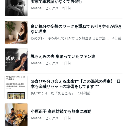
実家で車検証がなくて再発行
Amebaトピックス
2日前
良い氣分や妄想のワークを重ねても引き寄せが起き
ない理由
心のブレーキを外して引き寄せを加速させる方法：
4日前
引き寄せ研究所
堀ちえみの夫 集まっていたファン達
Amebaトピックス
1日前
㊗️喜びを分け合える未来❣️”【この混沌の理由】”⽇
本も⾦融リセットの準備をしてます ””
あいすくりーむ『めるころ』
5時間前
小原正子 高速封鎖でも無事に移動
Amebaトピックス
1日前