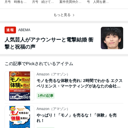
月号 時務を識
月号 続けてこ
案件売買仲介完
号 人間を磨
る者は俊傑に在
そ道 26176
了(^^)/
く 26140
り 26211
もっと見る
速報
ABEMA
人気芸人がアナウンサーと電撃結婚 衝
撃と祝福の声
この記事でPickされているアイテム
Amazon（アマゾン）
モノを売るな体験を売れ: 2時間でわかる エクス
ペリエンス・マーケティングがあなたの会社を
救う
1件の記事
Amazon（アマゾン）
やっぱり！「モノ」を売るな！「体験」を売
れ！