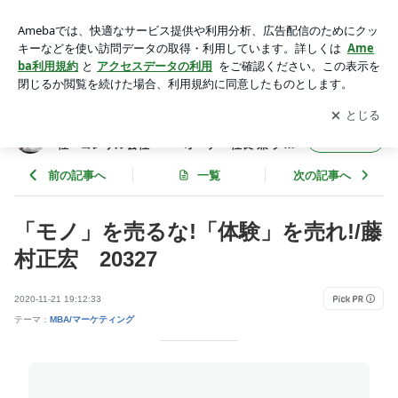
「モノ」を売るな!「体験」を売れ!/藤村正宏 20327 | 年間365
冊×今年22年目 武道場主 兼 投資会社・コンサル会社
アプリをダウンロードして
ブログの更新通知
を受け取りまし
開く
オーナー社長 兼 グロービス経営大学院准教授による読書日記
ょう。
年間365冊×今年22年目 武道場主 兼 投資会
フォロー
社・コンサル会社 オーナー社長 兼 グロ
ービス経営大学院准教授による読書日記
前の記事へ
一覧
次の記事へ
「モノ」を売るな!「体験」を売れ!/藤
村正宏 20327
2020-11-21 19:12:33
テーマ：
MBA/マーケティング