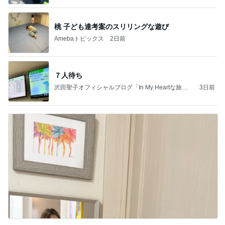
桃 子ども達考案のスリリングな遊び
Amebaトピックス
2日前
７人待ち
沢田聖子オフィシャルブログ「In My Heartな旅日
3日前
記」by Ameba