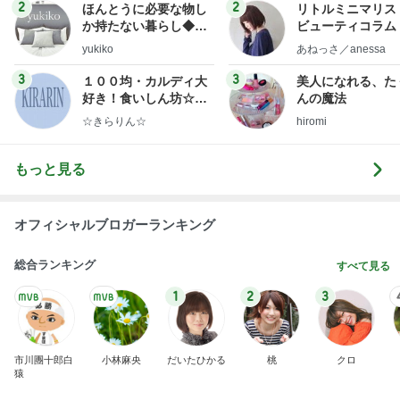
2
2
ほんとうに必要な物し
リトルミニマリス
か持たない暮らし◆Ke
ビューティコラム 
ep Life Simple◆〜イ
little minimalist'
yukiko
あねっさ／anessa
ンテリアのきろく〜
uty colum
3
3
１００均・カルディ大
美人になれる、た
好き！食いしん坊☆き
んの魔法
らりん☆のブログ
☆きらりん☆
hiromi
もっと見る
オフィシャルブロガーランキング
総合ランキング
すべて見る
1
2
3
市川團十郎白
小林麻央
だいたひかる
桃
クロ
猿