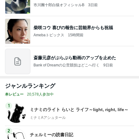
市川團十郎白猿オフィシャルB
3日前
柴咲コウ 喜びの報告に芸能界からも祝福
Amebaトピックス
15時間前
斎藤元彦がぶらぶら動画のアップを止めた
Bank of Dreamの公営競技はどこへ行く
9日前
ジャンルランキング
本レビュー
20,578人参加中
1
ミナミのライト らいと ライフ～light, right, life～
ミナミAアシュタール
2
チェルミーの読書日記