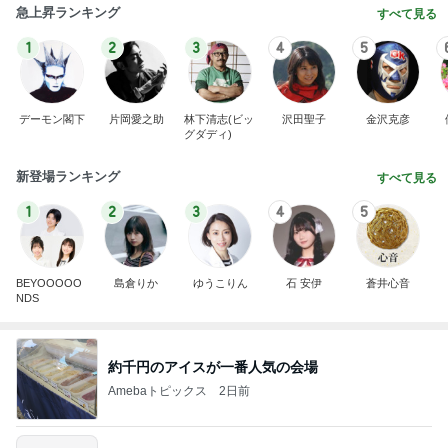
急上昇ランキング
すべて見る
1
2
3
4
5
デーモン閣下
片岡愛之助
林下清志(ビッ
沢田聖子
金沢克彦
グダディ)
新登場ランキング
すべて見る
1
2
3
4
5
BEYOOOOO
島倉りか
ゆうこりん
石 安伊
蒼井心音
NDS
約千円のアイスが一番人気の会場
Amebaトピックス
2日前