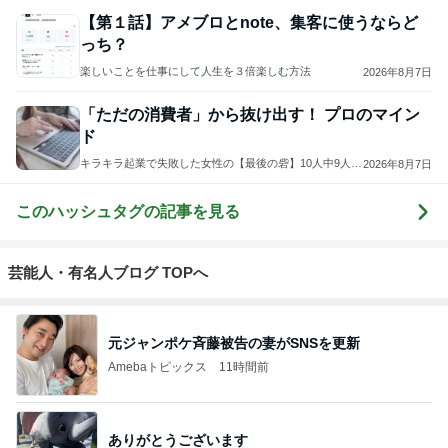
【第１話】アメブロとnote、集客に使うならど
っち？
楽しいことを仕事にして人生を３倍楽しむ方法
2026年8月7日
「ただの消費者」から抜け出す！ プロのマイン
ド
キラキラ起業で失敗した女性の【最後の砦】10人中9人が
2026年8月7日
収入1桁UPする才能起業®スクール/起業/集客の悩みを解
決する専門家
このハッシュタグの記事を見る
芸能人・有名人ブログ TOPへ
元ジャンポケ斉藤被告の妻がSNSを更新
Amebaトピックス
11時間前
ありがとうございます