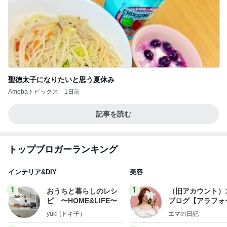
聖徳太子になりたいと思う夏休み
Amebaトピックス
1日前
記事を読む
トップブロガーランキング
インテリア&DIY
美容
1
1
おうちと暮らしのレシ
（旧アカウント）
ピ 〜HOME&LIFE〜
ブログ【アラフォ
社売却セカンドラ
yuki (ドキ子）
エマの日記
フ】