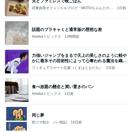
夫とファミレスで晩ごはん
武東由美オフィシャルブログ「MOTOちゃんとのは
1日前
っぴぃな毎日」Powered by Ameba
話題のブラキャミと通常版の歴然な差
Amebaトピックス
12時間前
力強いジャンプをまるで天上の美しさのように軽や
かに着氷その芸術性によって心奪われる魔法を織り
なす
フィギュアスケート応援（くまはともだち）
2日前
食べ放題の懸念と買い置きのパン
Amebaトピックス
1日前
同じ夢
四コマ戦士 パパ戦記
10日前