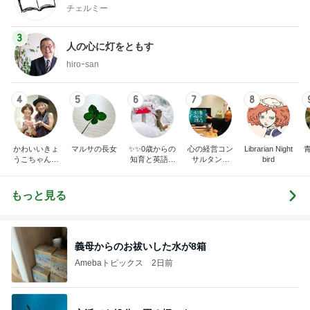
チェルミー
3
人の心に灯をともす
hiroｰsan
4
5
6
7
8
かわいいきょ
マルサの長女
✨✨0歳からの
心の経営コン
Librarian Night
うこちゃんブ
知育と英語✨
サルタント
bird
ログ
✨
（中小企業診
断士） 日本
の心（古典）
もっと見る
研究者 白倉
信司
義母からのお祓いした水が8箱
Amebaトピックス
2日前