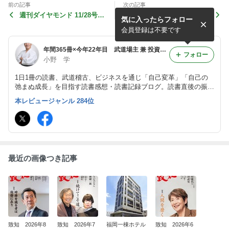
前の記事
次の記事
週刊ダイヤモンド 11/28号
村田昭治のマーケティング・
気に入ったらフォロー
年収1000万円の大不幸 203
ハート―学ぶことのたのし
28
さ/村田昭治 20326
会員登録は不要です
年間365冊×今年22年目 武道場主 兼 投資会社・コンサル会社 オーナー社長 兼 グロービス経営大学院准教授による読書日記
フォロー
小野 学
1日1冊の読書、武道稽古、ビジネスを通じ「自己変革」「自己の
弛まぬ成長」を目指す読書感想・読書記録ブログ。読書直後の振り
返り・アウトプット前提のインプットを心がけつつ、将来の自分自
本レビュージャンル 284位
身の為の検索可能なデータベースとして活用。旧「分譲マンション
屋の読書日記」
最近の画像つき記事
致知 2026年8
致知 2026年7
福岡一棟ホテル
致知 2026年6