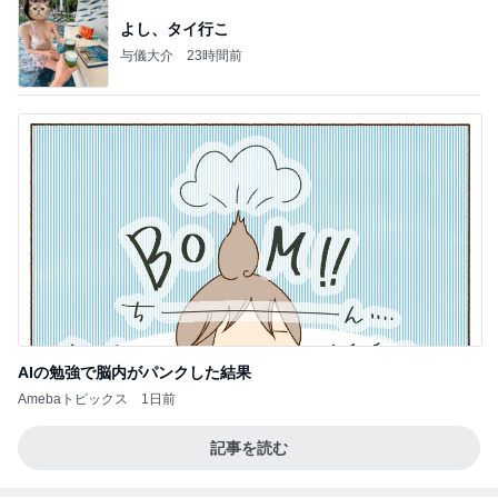
よし、タイ行こ
与儀大介
23時間前
AIの勉強で脳内がパンクした結果
Amebaトピックス
1日前
記事を読む