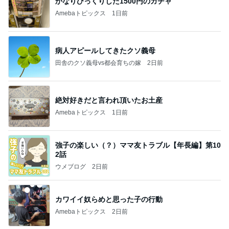
かなりびっくりした1500円のガチャ
Amebaトピックス
1日前
病人アピールしてきたクソ義母
田舎のクソ義母vs都会育ちの嫁
2日前
絶対好きだと言われ頂いたお土産
Amebaトピックス
1日前
強子の楽しい（？）ママ友トラブル【年長編】第10
2話
ウメブログ
2日前
カワイイ奴らめと思った子の行動
Amebaトピックス
2日前