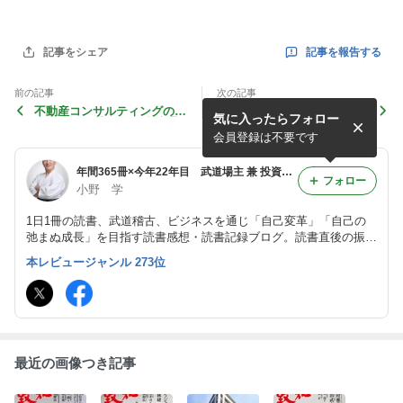
記事を報告する
記事をシェア
前の記事
次の記事
不動産コンサルティングのた
貸金業務取扱主任者 ○×問題
気に入ったらフォロー
めの建築の手引/不動産流通
+過去問題集 (らくらく突破)/
近代化センター 12300
田村 誠 12298
会員登録は不要です
年間365冊×今年22年目 武道場主 兼 投資会社・コンサル会社 オーナー社長 兼 グロービス経営大学院准教授による読書日記
フォロー
小野 学
1日1冊の読書、武道稽古、ビジネスを通じ「自己変革」「自己の
弛まぬ成長」を目指す読書感想・読書記録ブログ。読書直後の振り
返り・アウトプット前提のインプットを心がけつつ、将来の自分自
本レビュージャンル 273位
身の為の検索可能なデータベースとして活用。旧「分譲マンション
屋の読書日記」
最近の画像つき記事