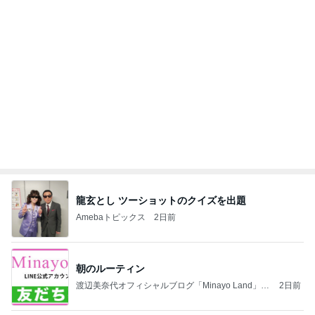
のんびりとした午後の何気ない様子
Amebaトピックス
1日前
こんな時代が来るとは誰が予想できただろうか？
浮浪の走り者のブログ
2日前
細川直美 家族皆が大好きなチキン
Amebaトピックス
1日前
平和を守る
ブルーサファイア
3日前
久しぶりのゆっくり過ごす家族時間
Amebaトピックス
21時間前