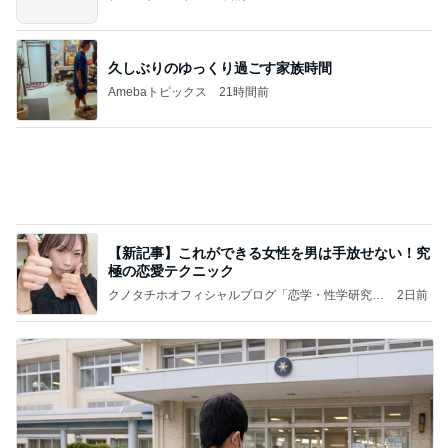
夫が買ってきた天ぷらと頂いた蕎麦
Amebaトピックス
1日前
ご冥福をお祈り申し上げます
松村和子オフィシャルブログ「明日元気にな～れ」
7日前
Powered by Ameba
ショックを受けたヴァンクリの閉店
Amebaトピックス
1日前