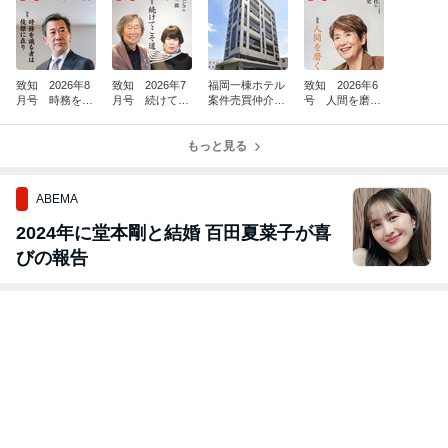
致知 2026年8
致知 2026年7
福岡一棟ホテル
致知 2026年6
月号 時務を識
月号 続けてこ
案件売買仲介完
号 人間を磨
る者は俊傑に在
そ道 26176
了(^^)/
く 26140
り 26211
もっと見る
ABEMA
2024年に堂本剛と結婚 百田夏菜子が喜
びの報告