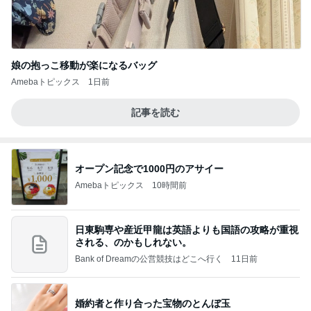
娘の抱っこ移動が楽になるバッグ
Amebaトピックス
1日前
記事を読む
オープン記念で1000円のアサイー
Amebaトピックス
10時間前
日東駒専や産近甲龍は英語よりも国語の攻略が重視
される、のかもしれない。
Bank of Dreamの公営競技はどこへ行く
11日前
婚約者と作り合った宝物のとんぼ玉