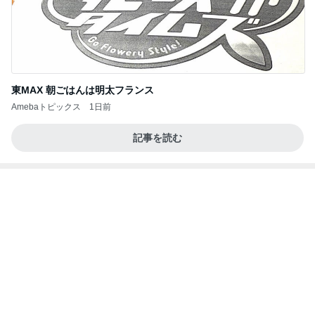
東MAX 朝ごはんは明太フランス
Amebaトピックス
1日前
記事を読む
龍玄とし ツーショットのクイズを出題
Amebaトピックス
2日前
朝のルーティン
渡辺美奈代オフィシャルブログ「Minayo Land」P
2日前
owered by Ameba