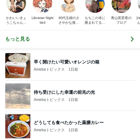
かわいいきょ
Librarian Night
40代主婦のさ
もちこの本に
青山英里香の
[
うこちゃんブ
bird
さやかな推し
囲まれてるブ
ブログ
ログ
時間
ログ
だ
もっと見る
早く開けたい可愛いオレンジの箱
Amebaトピックス
1日前
待ち受けにした幸運の前兆の光
Amebaトピックス
1日前
どうしても食べたかった薬膳カレー
Amebaトピックス
1日前