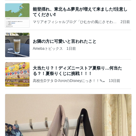
能登揺れ、東北も⚠️夢見が増えて来ました❗️注意し
てください❗️
マリアオフィシャルブログ「ひむかの風にさそわれ
2日前
て」Powered by Ameba
お隣の方に可愛いと言われたこと
Amebaトピックス
1日前
大当たり？！ディズニーストア夏祭り…何当た
る？！夏祭りくじに挑戦！！！
高校生Dヲタ Ꭰ-ᎮꭵꭹꭴのDisneyにっき！！✎ܚ
13日前