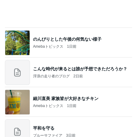
【新記事】これができる女性を男は手放せない！究
極の恋愛テクニック
クノタチホオフィシャルブログ「恋学・性学研究
2日前
室」Powered by Ameba
半年間も担任不在で衝撃的なクラス
Amebaトピックス
1日前
記事を読む