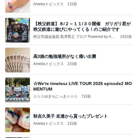
Amebaトピックス
1日前
【秩父鉄道】８/２～１１/３０開催 ガリガリ君が
秩父鉄道に遊びにやってくる！のご紹介です
秩父市議会議員 黒澤秀之 ブログ Powered by Ame
10日前
ba
高3娘の勉強場所がなく痛い出費
Amebaトピックス
2日前
☆We're timelesz LIVE TOUR 2026 episode2 MO
MENTUM
☆☆☆ゆきちにっき☆☆☆
7日前
秋吉久美子 友達から貰ったプレゼント
Amebaトピックス
2日前