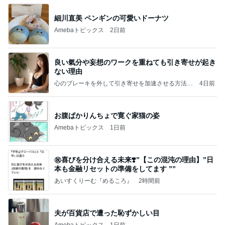
細川直美 ペンギンの可愛いドーナツ
Amebaトピックス
2日前
良い氣分や妄想のワークを重ねても引き寄せが起き
ない理由
心のブレーキを外して引き寄せを加速させる方法：
4日前
引き寄せ研究所
お腹ぱかりんちょで寛ぐ家猫の姿
Amebaトピックス
1日前
㊗️喜びを分け合える未来❣️”【この混沌の理由】”⽇
本も⾦融リセットの準備をしてます ””
あいすくりーむ『めるころ』
2時間前
夫が百貨店で遭った恥ずかしい目
Amebaトピックス
1日前