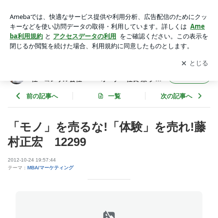
「モノ」を売るな!「体験」を売れ!藤村正宏 12299 | 年間365
冊×今年22年目 武道場主 兼 投資会社・コンサル会社
アプリをダウンロードして
ブログの更新通知
を受け取りまし
開く
オーナー社長 兼 グロービス経営大学院准教授による読書日記
ょう。
年間365冊×今年22年目 武道場主 兼 投資会
フォロー
社・コンサル会社 オーナー社長 兼 グロ
ービス経営大学院准教授による読書日記
前の記事へ
一覧
次の記事へ
「モノ」を売るな!「体験」を売れ!藤
村正宏 12299
2012-10-24 19:57:44
テーマ：
MBA/マーケティング