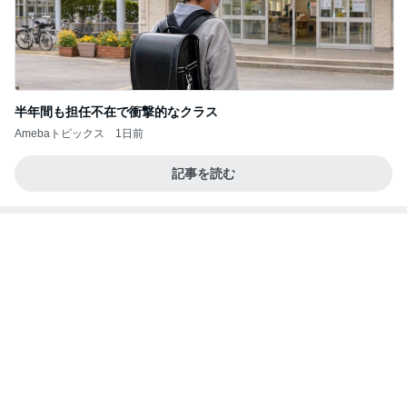
義母も義妹もクズすぎる！
義実家3世代同居やめました。
1日前
歌ったら続きを歌ってくれた青春
Amebaトピックス
2日前
長岡の隠れ名物。明治時代からある和菓子屋のアイ
ス…！
小林礼奈オフィシャルブログ「小林礼奈のブーブ
14日前
ーブログ」Powered by Ameba
食べるのが怖くても会った大先輩
Amebaトピックス
1日前