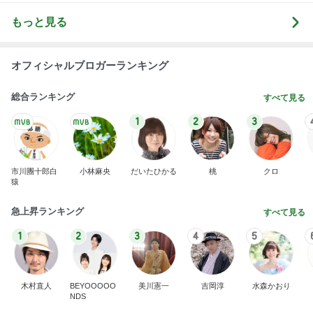
もっと見る
オフィシャルブロガーランキング
総合ランキング
すべて見る
1
2
3
市川團十郎白
小林麻央
だいたひかる
桃
クロ
猿
急上昇ランキング
すべて見る
1
2
3
4
5
木村直人
BEYOOOOO
美川憲一
吉岡淳
水森かおり
NDS