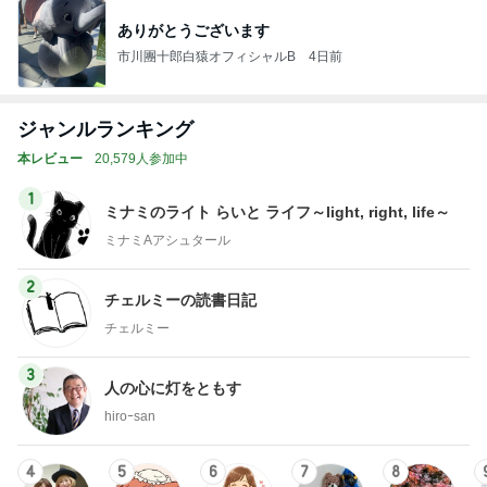
ありがとうございます
市川團十郎白猿オフィシャルB
4日前
ジャンルランキング
本レビュー
20,579人参加中
1
ミナミのライト らいと ライフ～light, right, life～
ミナミAアシュタール
2
チェルミーの読書日記
チェルミー
3
人の心に灯をともす
hiroｰsan
4
5
6
7
8