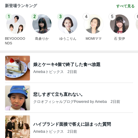
新登場ランキング
すべて見る
1
2
3
4
5
BEYOOOOO
島倉りか
ゆうこりん
MOMIママ
石 安伊
NDS
娘とケーキ4個で終了した食べ放題
Amebaトピックス
2日前
悲しすぎて立ち直れない。
クロオフィシャルブログPowered by Ameba
2日前
ハイブランド面接で答えに詰まった質問
Amebaトピックス
2日前