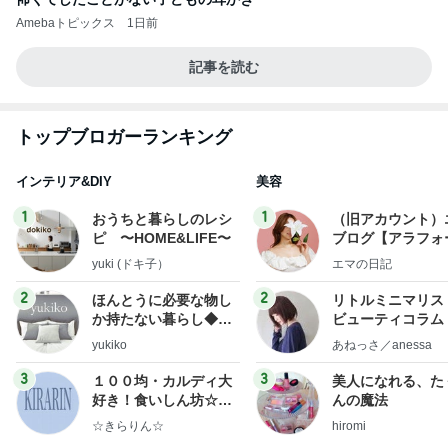
Amebaトピックス
1日前
記事を読む
トップブロガーランキング
インテリア&DIY
美容
1
1
おうちと暮らしのレシ
（旧アカウント）
ピ 〜HOME&LIFE〜
ブログ【アラフォ
社売却セカンドラ
yuki (ドキ子）
エマの日記
フ】
2
2
ほんとうに必要な物し
リトルミニマリス
か持たない暮らし◆Ke
ビューティコラム 
ep Life Simple◆〜イ
little minimalist'
yukiko
あねっさ／anessa
ンテリアのきろく〜
uty colum
3
3
１００均・カルディ大
美人になれる、た
好き！食いしん坊☆き
んの魔法
らりん☆のブログ
☆きらりん☆
hiromi