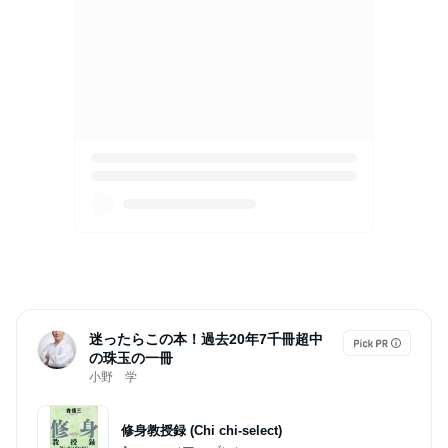
迷ったらこの本！過去20年7千冊超中
の珠玉の一冊
小野 学
修身教授録 (Chi chi-select)