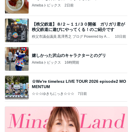
Amebaトピックス
2日前
【秩父鉄道】８/２～１１/３０開催 ガリガリ君が
秩父鉄道に遊びにやってくる！のご紹介です
秩父市議会議員 黒澤秀之 ブログ Powered by Ame
10日前
ba
嬉しかった沢山のキャラクターとのグリ
Amebaトピックス
16時間前
☆We're timelesz LIVE TOUR 2026 episode2 MO
MENTUM
☆☆☆ゆきちにっき☆☆☆
7日前