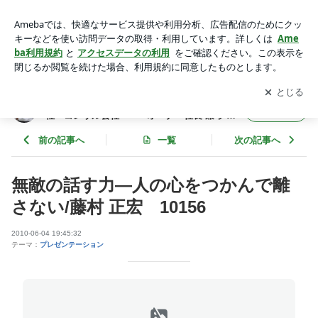
無敵の話す力―人の心をつかんで離さない/藤村 正宏 10156 |
年間365冊×今年22年目 武道場主 兼 投資会社・コンサル会
アプリをダウンロードして
ブログの更新通知
を受け取りまし
開く
社 オーナー社長 兼 グロービス経営大学院准教授による
ょう。
読書日記
年間365冊×今年22年目 武道場主 兼 投資会
フォロー
社・コンサル会社 オーナー社長 兼 グロ
ービス経営大学院准教授による読書日記
前の記事へ
一覧
次の記事へ
無敵の話す力―人の心をつかんで離
さない/藤村 正宏 10156
2010-06-04 19:45:32
テーマ：
プレゼンテーション