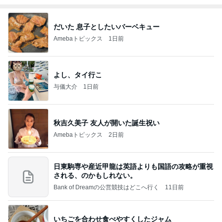
だいた 息子としたいバーベキュー
Amebaトピックス
1日前
よし、タイ行こ
与儀大介
1日前
秋吉久美子 友人が開いた誕生祝い
Amebaトピックス
2日前
日東駒専や産近甲龍は英語よりも国語の攻略が重視
される、のかもしれない。
Bank of Dreamの公営競技はどこへ行く
11日前
いちごを合わせ食べやすくしたジャム