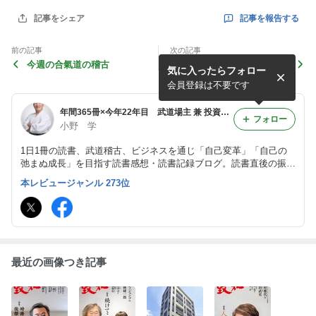
記事を報告する
記事をシェア
前の記事
次の記事
今週の合氣道の稽古
竹中式マトリクス勉強法/竹
気に入ったらフォロー
中 平蔵 10155
会員登録は不要です
年間365冊×今年22年目 武道場主 兼 投資会社・コンサル会社 オーナー社長 兼 グロービス経営大学院准教授による読書日記
フォロー
小野 学
1日1冊の読書、武道稽古、ビジネスを通じ「自己変革」「自己の
弛まぬ成長」を目指す読書感想・読書記録ブログ。読書直後の振り
返り・アウトプット前提のインプットを心がけつつ、将来の自分自
本レビュージャンル 273位
身の為の検索可能なデータベースとして活用。旧「分譲マンション
屋の読書日記」
最近の画像つき記事