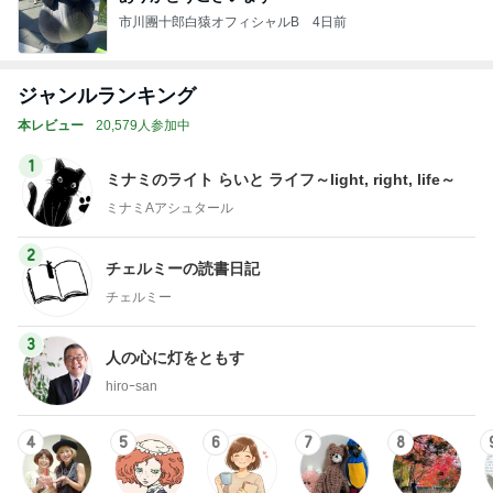
市川團十郎白猿オフィシャルB
4日前
ジャンルランキング
本レビュー
20,579人参加中
1
ミナミのライト らいと ライフ～light, right, life～
ミナミAアシュタール
2
チェルミーの読書日記
チェルミー
3
人の心に灯をともす
hiroｰsan
4
5
6
7
8