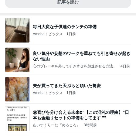
記事を読む
毎日大変な子供達のランチの準備
Amebaトピックス
1日前
良い氣分や妄想のワークを重ねても引き寄せが起き
ない理由
心のブレーキを外して引き寄せを加速させる方法：
4日前
引き寄せ研究所
夫が買ってきた天ぷらと頂いた蕎麦
Amebaトピックス
1日前
㊗️喜びを分け合える未来❣️”【この混沌の理由】”⽇
本も⾦融リセットの準備をしてます ””
あいすくりーむ『めるころ』
3時間前