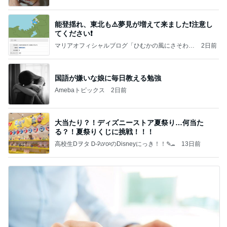
能登揺れ、東北も⚠️夢見が増えて来ました❗️注意し
てください❗️
マリアオフィシャルブログ「ひむかの風にさそわれ
2日前
て」Powered by Ameba
国語が嫌いな娘に毎日教える勉強
Amebaトピックス
2日前
大当たり？！ディズニーストア夏祭り…何当た
る？！夏祭りくじに挑戦！！！
高校生Dヲタ Ꭰ-ᎮꭵꭹꭴのDisneyにっき！！✎ܚ
13日前