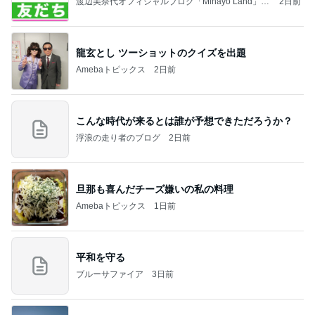
渡辺美奈代オフィシャルブログ「Minayo Land」P
2日前
owered by Ameba
龍玄とし ツーショットのクイズを出題
Amebaトピックス
2日前
こんな時代が来るとは誰が予想できただろうか？
浮浪の走り者のブログ
2日前
旦那も喜んだチーズ嫌いの私の料理
Amebaトピックス
1日前
平和を守る
ブルーサファイア
3日前