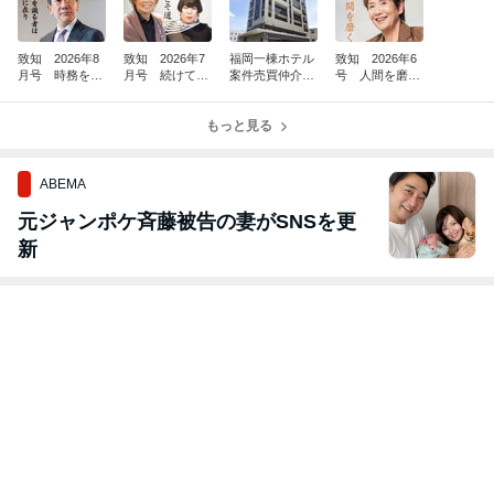
致知 2026年8
致知 2026年7
福岡一棟ホテル
致知 2026年6
月号 時務を識
月号 続けてこ
案件売買仲介完
号 人間を磨
る者は俊傑に在
そ道 26176
了(^^)/
く 26140
り 26211
もっと見る
ABEMA
元ジャンポケ斉藤被告の妻がSNSを更
新