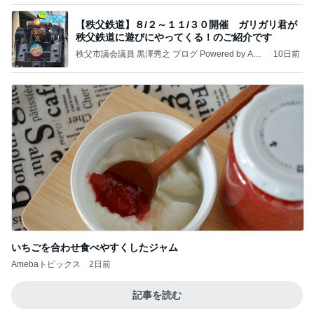
【秩父鉄道】８/２～１１/３０開催 ガリガリ君が
秩父鉄道に遊びにやってくる！のご紹介です
秩父市議会議員 黒澤秀之 ブログ Powered by Ame
10日前
ba
いちごを合わせ食べやすくしたジャム
Amebaトピックス
2日前
記事を読む