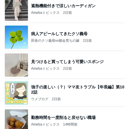
遮熱機能付きで涼しいカーディガン
Amebaトピックス
2日前
病人アピールしてきたクソ義母
田舎のクソ義母vs都会育ちの嫁
2日前
見つけると買ってしまう可愛いスポンジ
Amebaトピックス
2日前
強子の楽しい（？）ママ友トラブル【年長編】第10
2話
ウメブログ
2日前
勤務時間を一度削ると戻せない職場
Amebaトピックス
14時間前