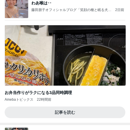
わあ喉は‥
藤田朋子オフィシャルブログ「笑顔の種と眠る犬」
2日前
Powered by Ameba
お弁当作りがラクになる3品同時調理
Amebaトピックス
22時間前
記事を読む