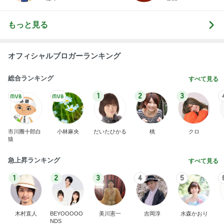
もっと見る
オフィシャルブロガーランキング
総合ランキング
すべて見る
1
2
3
市川團十郎白
小林麻央
だいたひかる
桃
クロ
猿
急上昇ランキング
すべて見る
1
2
3
4
5
木村直人
BEYOOOOO
美川憲一
吉岡淳
水森かおり
NDS