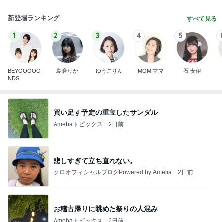
新登場ランキング
すべて見る
1
2
3
4
5
BEYOOOOO
島倉りか
ゆうこりん
MOMIママ
石 安伊
NDS
買い足す予定の重宝したサンダル
Amebaトピックス
2日前
悲しすぎて立ち直れない。
クロオフィシャルブログPowered by Ameba
2日前
お稽古帰りに眺めた祭りの人混み
Amebaトピックス
2日前