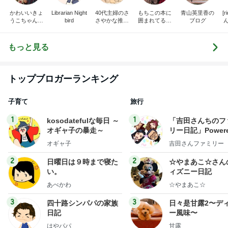
かわいいきょ
Librarian Night
40代主婦のさ
もちこの本に
青山英里香の
[
うこちゃんブ
bird
さやかな推し
囲まれてるブ
ブログ
ログ
時間
ログ
だ
もっと見る
トップブロガーランキング
子育て
旅行
1
1
kosodatefulな毎日 ～
「吉田さんちのフ
オギャ子の暴走～
リー日記」Powere
y Ameba 吉田さ
オギャ子
吉田さんファミリー
ミリーオフィシャ
ログ
2
2
日曜日は９時まで寝た
☆やまあこ☆さん
い。
ィズニー日記
あべかわ
☆やまあこ☆
3
3
四十路シンパパの家族
日々是甘露2〜デ
日記
ー風味〜
はやパパ
甘露