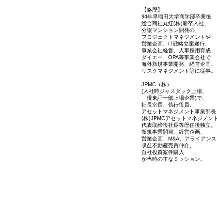
【略歴】
94年早稲田大学商学部卒業後
総合商社丸紅(株)新卒入社、
分譲マンション開発の
プロジェクトマネジメントや
営業企画、IT戦略立案遂行、
事業会社経営、人事採用育成、
ダイエー、OPA等事業会社で
海外新規事業開発、経営企画、
リスクマネジメント等に従事。
JPMC（株）
(入社時ジャスダック上場、
現東証一部上場企業)で、
社長室長、執行役員、
アセットマネジメント事業部長
(株)JPMCアセットマネジメン
代表取締役社長等歴任後独立。
新規事業開発、経営企画、
営業企画、M&A、アライアンス
収益不動産売買仲介、
自社投資案件購入
が当時の主なミッション。