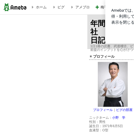
梅干しでまさかの失
ホーム
ピグ
アメブロ
藤村流「感動」で売れ!「体験」で売れ! ／藤村 正宏 05306 | 年間365冊×
年間365冊
社 オーナ
日記
1日1冊の読書、武道稽古、
前提のインプットを心がけつ
プロフィール
プロフィール
｜
ピグの部屋
ニックネーム：
小野 学
性別：
男性
誕生日：
1971年6月5日
血液型：
O型