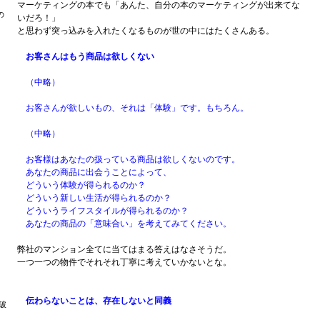
マーケティングの本でも「あんた、自分の本のマーケティングが出来てな
の
いだろ！」
と思わず突っ込みを入れたくなるものが世の中にはたくさんある。
お客さんはもう商品は欲しくない
（中略）
。
お客さんが欲しいもの、それは「体験」です。もちろん。
（中略）
お客様はあなたの扱っている商品は欲しくないのです。
あなたの商品に
出会うことによって、
どういう体験が得られるのか？
どういう新しい生活が得られるのか？
どういうライフスタイルが得られるのか？
あなたの商品の「意味合い」を考えてみてください。
弊社のマンション全てに当てはまる答えはなさそうだ。
一つ一つの物件でそれそれ丁寧に考えていかないとな。
伝わらないことは、存在しないと同義
破