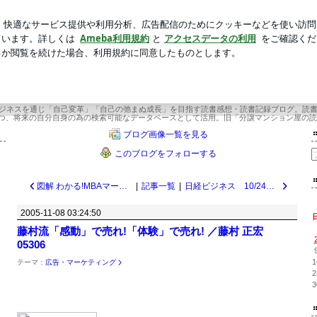
敗した学童弁当
新規登録
芸能人ブログ
人気ブログ
今年22年目 武道場主 兼 投資会社・コンサル会社 オーナー社長 兼 グロービス経営
×今年22年目 武道場主 兼 投資会社・コ
ー社長 兼 グロービス経営大学院准教
ビジネスを通じ「自己変革」「自己の弛まぬ成長」を目指す読書感想・読書記録ブログ。読
つ、将来の自分自身の為の検索可能なデータベースとして活用。旧「分譲マンション屋の読
ブログ画像一覧を見る
このブログをフォローする
図解 わかる!MBAマーケティング／グローバルタスクフォース, 池上 重輔 05307
|
記事一覧
|
日経ビジネス 10/24号 05305
2005-11-08 03:24:50
藤村流「感動」で売れ!「体験」で売れ! ／藤村 正宏
05306
1
テーマ：
広告・マーケティング
2
3