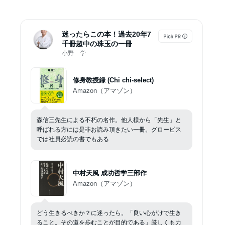
迷ったらこの本！過去20年7
千冊超中の珠玉の一冊
小野 学
修身教授録 (Chi chi-select)
Amazon（アマゾン）
森信三先生による不朽の名作。他人様から「先生」と
呼ばれる方には是非お読み頂きたい一冊。グロービス
では社員必読の書でもある
中村天風 成功哲学三部作
Amazon（アマゾン）
どう生きるべきか？に迷ったら。「良い心がけで生き
ること。その道を歩むことが目的である」厳しくも力