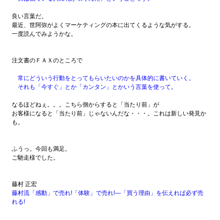
良い言葉だ。
最近、世阿弥がよくマーケティングの本に出てくるような気がする。
一度読んでみようかな。
注文書のＦＡＸのところで
常にどういう行動をとってもらいたいのかを具体的に書いていく。
それも「今すぐ」とか「カンタン」とかいう言葉を使って。
なるほどねぇ。。。こちら側からすると「当たり前」が
お客様になると「当たり前」じゃないんだな・・・。これは新しい発見か
も。
ふうっ。今回も満足。
ご馳走様でした。
藤村 正宏
藤村流「感動」で売れ!「体験」で売れ!―「買う理由」を伝えれば必ず売
れる!