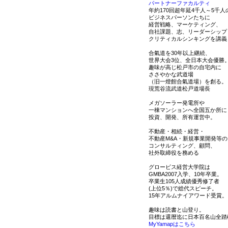
パートナーファカルティ
年約170回超年延4千人～5千人
ビジネスパーソンたちに
経営戦略、マーケティング、
自社課題、志、リーダーシップ
クリティカルシンキングを講義
合氣道を30年以上継続、
世界大会3位、全日本大会優勝
趣味が高じ松戸市の自宅内に
ささやかな武道場
（旧一燈館合氣道場）を創る。
現荒谷流武道松戸道場長
メガソーラー発電所や
一棟マンションへ全国五か所に
投資、開発、所有運営中。
不動産・相続・経営・
不動産M&A・新規事業開発等の
コンサルティング、顧問、
社外取締役を務める
グロービス経営大学院は
GMBA2007入学、10年卒業。
卒業生105人成績優秀修了者
(上位5％)で総代スピーチ。
15年アルムナイアワード受賞。
趣味は読書と山登り。
目標は還暦迄に日本百名山全踏
MyYamapはこちら