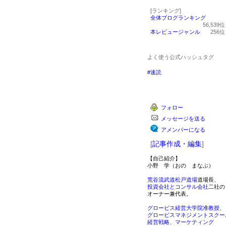
[ランキング]
全体ブログランキング
56,539
本レビュージャンル
256
よく使う公式ハッシュタグ
#速読
フォロー
メッセージを送る
アメンバーになる
[
記事作成・編集
]
【自己紹介】
小野 学（おの まなぶ）
荒谷流武道松戸道場
道場長、
投資会社とコンサル会社
二社の
オーナー兼代表。
グロービス経営大学院准教授、
グロービスマネジメントスクー
経営戦略、マーケティング