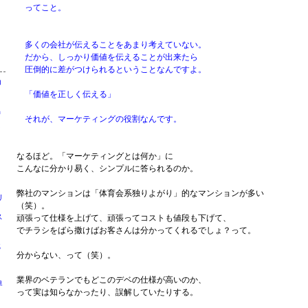
ってこと。
多くの会社が伝えることをあまり考えていない。
だから、しっかり価値を伝えることが出来たら
圧倒的に差がつけられるということなんですよ。
コ
う
「価値を正しく伝える」
出
それが、マーケティングの役割なんです。
なるほど。「マーケティングとは何か」に
こんなに分かり易く、シンプルに答られるのか。
弊社のマンションは「体育会系独りよがり」的なマンションが多い
リ
（笑）。
ス
頑張って仕様を上げて、頑張ってコストも値段も下げて、
剛
でチラシをばら撒けばお客さんは分かってくれるでしょ？って。
識
分からない、って（笑）。
業界のベテランでもどこのデベの仕様が高いのか、
界
って実は知らなかったり、誤解していたりする。