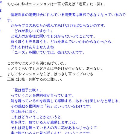
8
ちなみに弊社のマンションは一言で言えば「愚直」だ（笑）。
コ
揮
情報過多の消費社会に住んでいる消費者は選択できなくなっているので
は
す。
だからプロのあなたが選んであげなければならないのです。
「どれが欲しいですか？」
リ
周
と素人のお客様に聞いても分からないってことです。
買うほうも売るほうも、どれを選んでいいかわからなかったら、
号
売れるわけありませんよね
「ニーズ」を聞いていては、売れないんです。
この本ではカメラを例にあげていた。
カメラぐらいでもお客さんは見分けが付かない。選べない。
ましてやマンションならば、はっきり言ってプロでも
正確に比較・判断するのは難しい。
「花は観手に咲く」
っていうことを世阿弥が言っています。
能を舞っているのを鑑賞して感動する、あるいは美しいなと感じる。
その感動を世阿弥は「花」といっているわけです。
花は観手に咲く。
これはどういうことかというと、
能を見て、観ている人が感動しますよね。
それは能を舞っている人の方に花があるんじゃなくて
実は観ている人に花が咲くんだ、ということです。