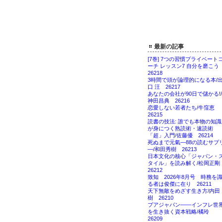
最新の記事
[7巻] 7つの習慣プライベート
ーチ レッスン7 自分を磨こ
26218
3時間で頭が論理的になる本/
口 汪 26217
あなたの会社が90日で儲かる!/
神田昌典 26216
恋愛しない若者たち/牛窪恵
26215
読書の技法: 誰でも本物の知識
が身につく熟読術・速読術
「超」入門/佐藤優 26214
死ぬまで元氣―88の読むサプ
―/和田秀樹 26213
日本文化の核心「ジャパン・
タイル」を読み解く/松岡正
26212
致知 2026年8月号 時務を
る者は俊傑に在り 26211
天下無敵をめざす生き方/内田
樹 26210
プアジャパン――インフレ世
を生き抜く資本戦略/橘玲
26209