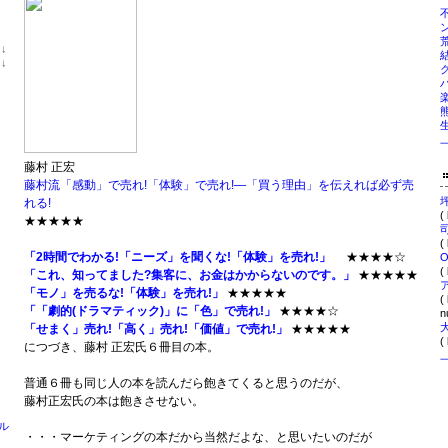
位
↓
ラ
位
↓
ン
ラ
キ
ン
ン
キ
グ
ン
下
グ
降
下
降
藤村 正宏
藤村流「感動」で売れ!「体験」で売れ!―「買う理由」を伝えれば必ず売
れる!
(
★★★★★
(
「2時間でわかる!「ニーズ」を聞くな!「体験」を売れ!」
★★★★☆
(
「これ、知ってました?集客に、お金はかからないのです。」
★★★★★
「モノ」を売るな!「体験」を売れ!」
★★★★★
(
「「劇的(ドラマティック)」に「色」で売れ!」
★★★★☆
nu
「せまく」売れ!「高く」売れ!「価値」で売れ!」
★★★★★
(
につづき、藤村 正宏氏６冊目の本。
普通６冊も同じ人の本を読んだら飽きてくると思うのだが、
藤村正宏氏の本は飽きさせない。
ル
・・・マーケティングの本だから当然だよな、と思いたいのだが