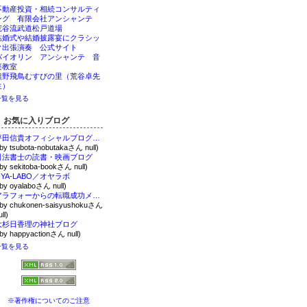
不動産投資・相続コンサルティ
ング 有限会社アンシャンテ
荒谷流武道松戸道場
結婚式や結婚披露宴にクラシッ
ク出張演奏 公式サイト
バイオリン アンシャンテ 音
楽教室
熊野飛鳥むすびの里（荒谷卓先
生）
一覧を見る
お気に入りブログ
坪田信貴オフィシャルブログ「意思あるところに道は開ける」Powered by Ameba
 by tsubota-nobutakaさん null)
司法書士の読書・映画ブログ
 by sekitoba-bookさん null)
OYA-LABO／オヤラボ
 by oyalaboさん null)
アラフォーからの転職成功メソッド
 by chukonen-saisyushokuさん
ll)
大杉日香理の神社ブログ
 by happyactionさん null)
一覧を見る
※著作権についてのご注意