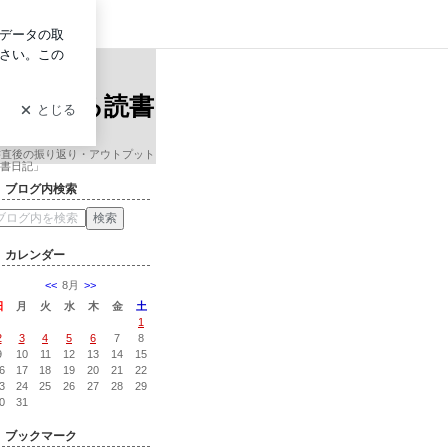
ログイン
大学院准教授による読書日記
ンサル会
授による読書
書直後の振り返り・アウトプット
書日記」
ブログ内検索
カレンダー
<<
8月
>>
日
月
火
水
木
金
土
1
2
3
4
5
6
7
8
9
10
11
12
13
14
15
6
17
18
19
20
21
22
3
24
25
26
27
28
29
0
31
ブックマーク