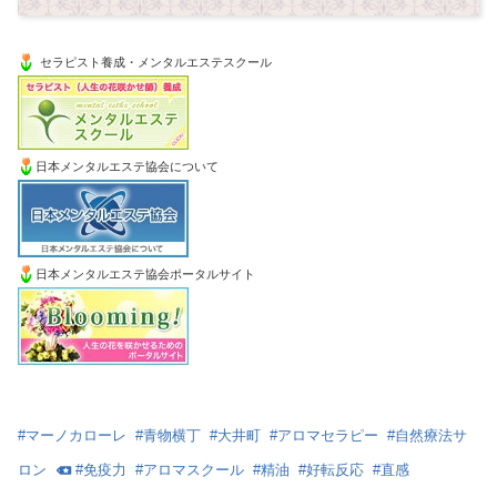
セラピスト養成・メンタルエステスクール
日本メンタルエステ協会について
日本メンタルエステ協会ポータルサイト
#
マーノカローレ
#
青物横丁
#
大井町
#
アロマセラピー
#
自然療法サ
ロン
#
免疫力
#
アロマスクール
#
精油
#
好転反応
#
直感