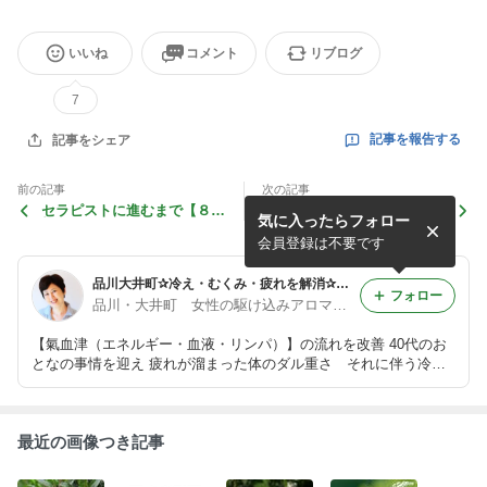
いいね
コメント
リブログ
7
記事を報告する
記事をシェア
前の記事
次の記事
セラピストに進むまで【８】
幸せＵＰアロマ♡今日６月１
気に入ったらフォロー
初めてのリフレクソロジー体
２日のメッセージ
験(追記あり)
会員登録は不要です
品川大井町✰冷え・むくみ・疲れを解消✰代謝UPアロマサロン
フォロー
品川・大井町 女性の駆け込みアロマサロン”マーノカローレ”：大野文枝
【氣血津（エネルギー・血液・リンパ）】の流れを改善 40代のお
となの事情を迎え 疲れが溜まった体のダル重さ それに伴う冷
え、むくみを解消します♪ 女性が元気で笑顔でアクティブでいるこ
とを祈って！ 深ーいリラクゼーショントリートメントで夢を叶え
るサロンです。
最近の画像つき記事