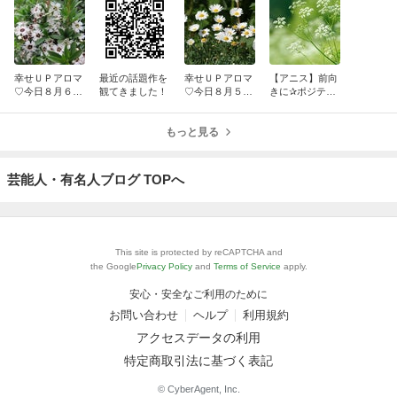
幸せＵＰアロマ
最近の話題作を
幸せＵＰアロマ
【アニス】前向
♡今日８月６日
観てきました！
♡今日８月５日
きに✰ポジティ
のメッセージ
のメッセージ
ブシンキング
もっと見る
芸能人・有名人ブログ TOPへ
This site is protected by reCAPTCHA and
the Google
Privacy Policy
and
Terms of Service
apply.
安心・安全なご利用のために
お問い合わせ
ヘルプ
利用規約
アクセスデータの利用
特定商取引法に基づく表記
© CyberAgent, Inc.