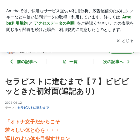
セラピストに進むまで【７】ビビビッときた初対面(追記あり)
| 品川大井町✰冷え・むくみ・疲れを解消✰代謝UPアロマサロ
アプリをダウンロードして
ブログの更新通知
を受け取りまし
開く
ン
ょう。
品川大井町✰冷え・むくみ・疲れを解消✰代
フォロー
謝UPアロマサロン
前の記事へ
一覧
次の記事へ
セラピストに進むまで【７】ビビビ
ッときた初対面(追記あり)
2026-06-12
テーマ：
セラピストに進むまで
「オトナ女子だからこそ
若々しい体と心を・・・
巡りのよい体を目指すサロン」