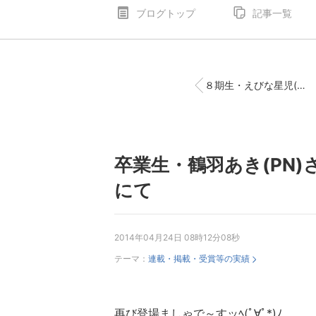
ブログトップ
記事一覧
８期生・えびな星児(ＰＮ)さんの作品が『講談社 ミラクルジャンプ』にて!!
卒業生・鶴羽あき(PN)
にて
2014年04月24日 08時12分08秒
テーマ：
連載・掲載・受賞等の実績
再び登場ましゃで～すッﾍ(ﾟ∀ﾟ*)ﾉ