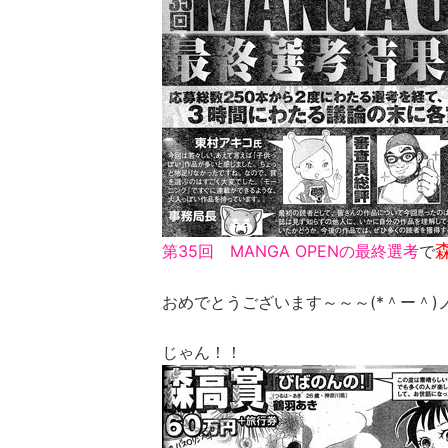
第35回 MANGA OPENの最終選考
で
おめでとうございます～～～(*＾ー＾)ノﾊ
じゃん！！