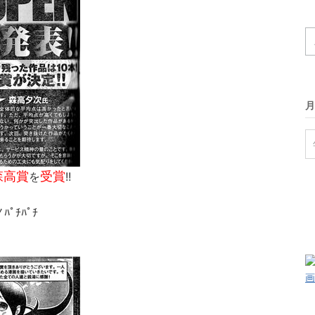
月
森高賞
受賞
を
!!
ﾟﾁﾊﾟﾁ