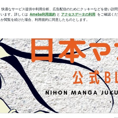
高見えするケース
芸能人ブログ
人気ブログ
新規登録
専門校「日本マンガ塾」official blog | 漫画イラストの