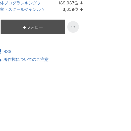
体ブログランキング
189,987
位
↓
ラ
室・スクールジャンル
3,659
位
↓
ン
ラ
キ
ン
ン
キ
フォロー
グ
ン
下
グ
降
下
RSS
降
著作権についてのご注意