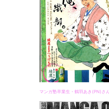
マンガ塾卒業生・鶴羽あき(PN)さ