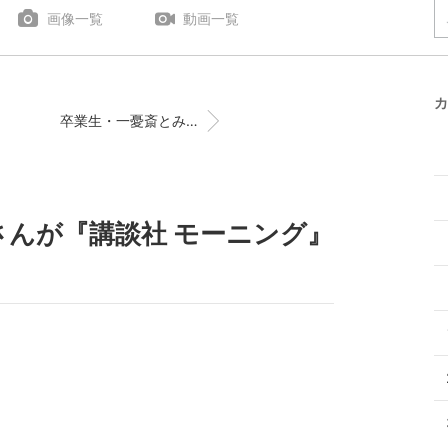
画像一覧
動画一覧
カ
卒業生・一憂斎とみお(PN)さん『小学館・ゲッサン5月号』にて!!
さんが『講談社 モーニング』