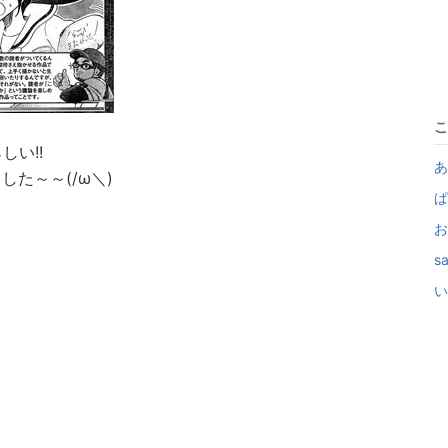
こ
しい!!
あ
た～～(/ω＼)
ぱ
お
s
い