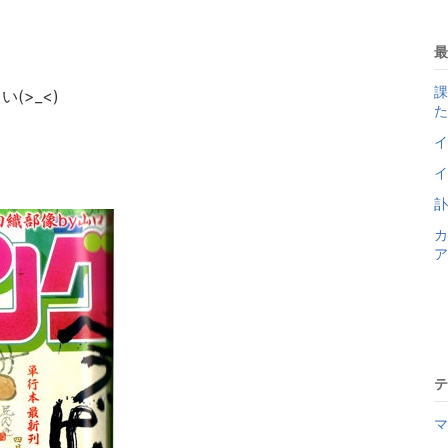
最
課
(>_<)
た
イ
イ
訃
ア
テ
マ