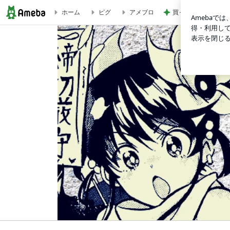
買って大正解だった
ホーム
ピグ
アメブロ
卒業生・鶴羽あき(PN)さんが『講談社 モーニング』にて | マンガ