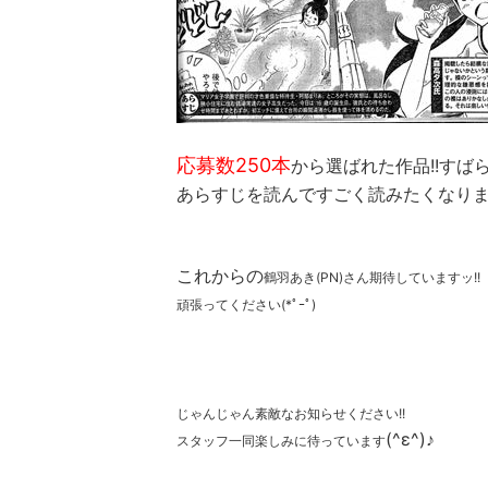
応募数250本
から選ばれた作品!!すばら
あらすじを読んですごく読みたくなりまし
これからの
鶴羽あき(PN)さん期待していますッ!!
頑張ってください
(*ﾟｰﾟ)ゞ
じゃんじゃん素敵なお知らせください!!
(^ε^)♪
スタッフ一同楽しみに待っています