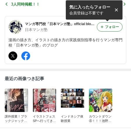
3人同時掲載！！
月刊少年マガジンプラスに
気に入ったらフォロー
会員登録は不要です
マンガ専門校「日本マンガ塾」official blog | 漫画イラストの描き方実践指導
フォロー
日本マンガ塾
漫画の描き方、イラストの描き方の実践個別指導を行うマンガ専門
校「日本マンガ塾」のブログ
最近の画像つき記事
課外授業！ブラ
イラストフェス
インドネシア体
カウントダウン
ックジャック展
SPへ行ってきま
験授業
④！！！池野雅
に行ってきまし
した！！
博先生【真の仲
た
間】アニメ化