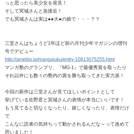
っと思ったら美少女を発見！
そして冥城さんと急接近！
でも冥城さんは実は●●大●の娘で・・・？？
三堂さんはちょうど1年ほど前の月刊少年マガジンの増刊
号でデビュー
http://ameblo.jp/mangajuku/entry-10813075255.html
マンガ塾のグランプリ、『MG-1』で最優秀賞を取ったり
それ以外にも数々の塾内の賞を勝ち取ってきた実力派！
今回の新作は三堂さんが見てほしいポイントとして
挙げている佐野君と冥城さんの表情が本当にいいです！
もう見てると切なくなったり、嬉しくなったり、表情だけ
で
こんなに読者の気持ちって動かされるんだな～って改めて
思いました！