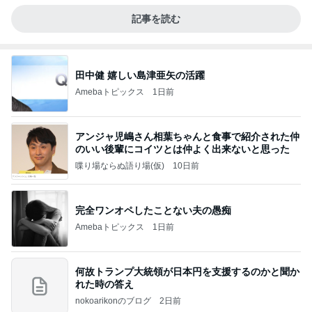
記事を読む
田中健 嬉しい島津亜矢の活躍
Amebaトピックス
1日前
アンジャ児嶋さん相葉ちゃんと食事で紹介された仲
のいい後輩にコイツとは仲よく出来ないと思った
喋り場ならぬ語り場(仮)
10日前
完全ワンオペしたことない夫の愚痴
Amebaトピックス
1日前
何故トランプ大統領が日本円を支援するのかと聞か
れた時の答え
nokoarikonのブログ
2日前