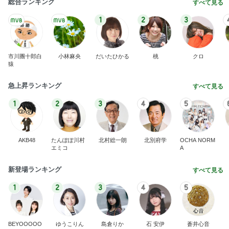
総合ランキング
すべて見る
1
2
3
市川團十郎白
小林麻央
だいたひかる
桃
クロ
猿
急上昇ランキング
すべて見る
1
2
3
4
5
AKB48
たんぽぽ川村
北村総一朗
北別府学
OCHA NORM
エミコ
A
新登場ランキング
すべて見る
1
2
3
4
5
BEYOOOOO
ゆうこりん
島倉りか
石 安伊
蒼井心音