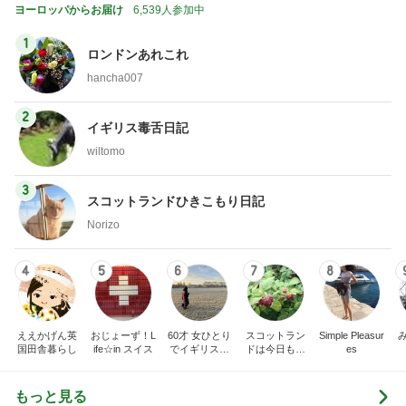
ヨーロッパからお届け
6,539人参加中
1
ロンドンあれこれ
hancha007
2
イギリス毒舌日記
wiltomo
3
スコットランドひきこもり日記
Norizo
4
5
6
7
8
ええかげん英
おじょーず！L
60才 女ひとり
スコットラン
Simple Pleasur
国田舎暮らし
ife☆in スイス
でイギリスに
ドは今日も曇
es
移住
り空
もっと見る