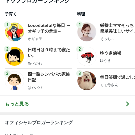
トップブロガーランキング
子育て
料理
1
1
kosodatefulな毎日 ～
栄養士ママそっち
オギャ子の暴走～
簡単美味しいサイ
献立
オギャ子
そっち～
2
2
日曜日は９時まで寝た
ゆうき酒場
い。
ゆうき
あべかわ
3
3
四十路シンパパの家族
毎日笑顔で過ごし
日記
モモ母さん
はやパパ
もっと見る
オフィシャルブロガーランキング