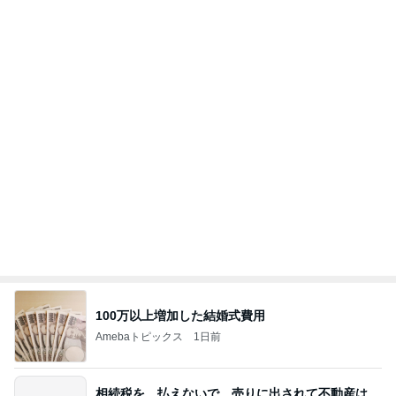
外国のお金持ちに買われているそうです。やばいで
すよ
ht9299yzf祈りのブログ
5日前
日曜の市場で発見したごま油店
Amebaトピックス
12時間前
8月6日「めざましテレビ」林佑香さん着用のウィル
セレクションの小花刺繍タックスリーブカーディガ
ン
れなのブログ
17時間前
確率100%で安心の義母の部屋
Amebaトピックス
1日前