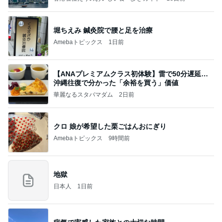
堀ちえみ 鍼灸院で腰と足を治療
Amebaトピックス
1日前
【ANAプレミアムクラス初体験】雷で50分遅延…
沖縄往復で分かった「余裕を買う」価値
華麗なるスタバマダム
2日前
クロ 娘が希望した栗ごはんおにぎり
Amebaトピックス
9時間前
地獄
日本人
1日前