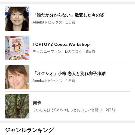
「誰だか分からない」激変した今の姿
Amebaトピックス
1日前
TOPTOY☆Cocoa Workshop
ディズニーファン Dのブログ
8日前
「オグシオ」小椋 恋人と別れ卵子凍結
Amebaトピックス
1日前
開卡
くいしんぼうCAMのもっとおいしい台湾!!!!
2日前
ジャンルランキング