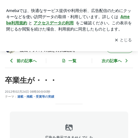
卒業生が・・・ | マンガ専門校「日本マンガ塾」official blog |
漫画イラストの描き方実践指導
アプリをダウンロードして
ブログの更新通知
を受け取りまし
開く
ょう。
マンガ専門校「日本マンガ塾」official blog |
フォロー
漫画イラストの描き方実践指導
前の記事へ
一覧
次の記事へ
卒業生が・・・
2012年02月24日 08時30分00秒
テーマ：
連載・掲載・受賞等の実績
広告を表示できませんでした