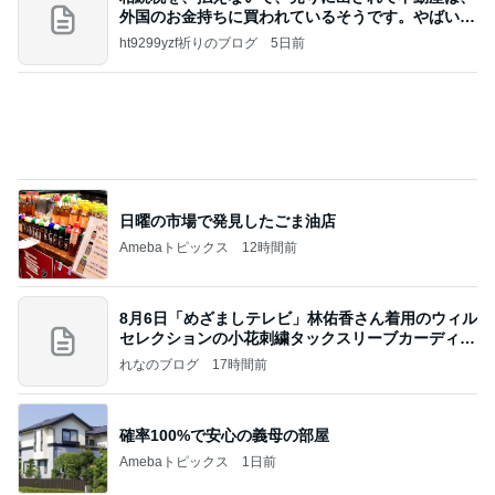
ポッキー以来の・・・初ビーナス♪
ＳＲ♡ＬＯＶＥＲの・・・キックでＧＯ♪
11日前
藤あや子 差し入れ用の熱々コーン
Amebaトピックス
1日前
待ってる！
武東由美オフィシャルブログ「MOTOちゃんとの
4時間前
はっぴぃな毎日」Powered by Ameba