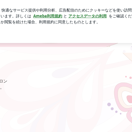
ーパフェ
芸能人ブログ
人気ブログ
新規登録
ログイ
ロン
。