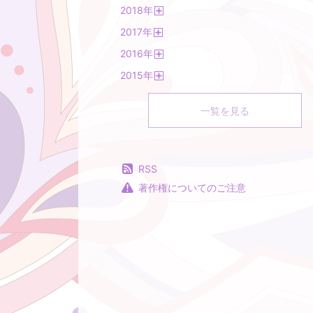
2018
年
く
開
2017
年
く
開
2016
年
く
開
2015
年
く
開
く
一覧を見る
RSS
著作権についてのご注意