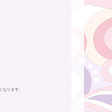
くなります。