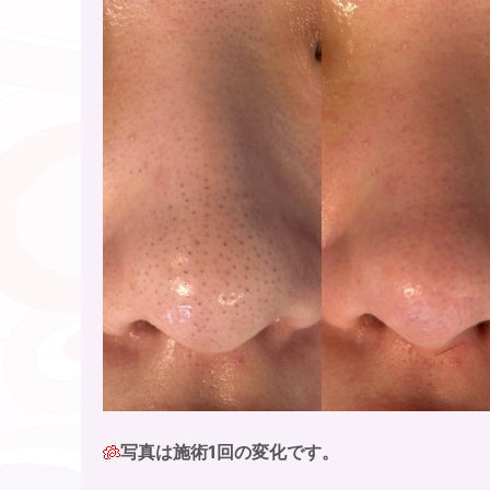
写真は施術1回の変化です。