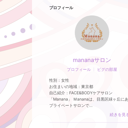
プロフィール
mananaサロン
プロフィール
ピグの部屋
性別：
女性
お住まいの地域：
東京都
自己紹介：
FACE&BODYケアサロン
「Manana」 Ｍananaは、目黒区緑ヶ丘に
プライベートサロンで...
続きを見る