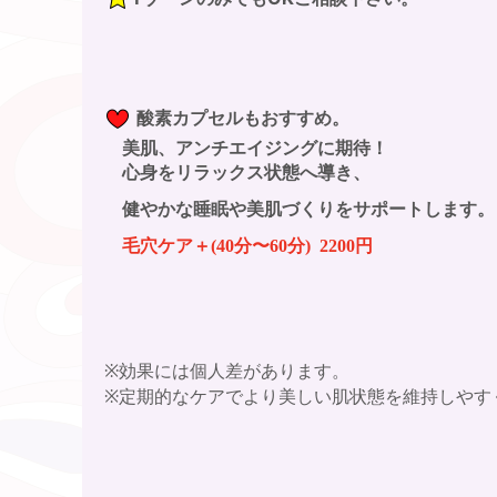
酸素カプセルもおすすめ。
美肌、アンチエイジングに期待！
心身をリラックス状態へ導き、
健やかな睡眠や美肌づくりをサポートします。
毛穴ケア＋(40分〜60分) 2200円
※効果には個人差があります。
※定期的なケアでより美しい肌状態を維持しやす