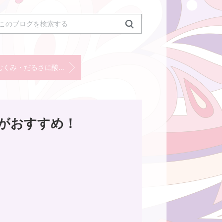
むくみ・だるさに酸素＆痩身ケア
がおすすめ！