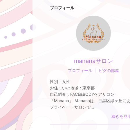
プロフィール
mananaサロン
プロフィール
ピグの部屋
性別：
女性
お住まいの地域：
東京都
自己紹介：
FACE&BODYケアサロン
「Manana」 Ｍananaは、目黒区緑ヶ丘に
プライベートサロンで...
続きを見る