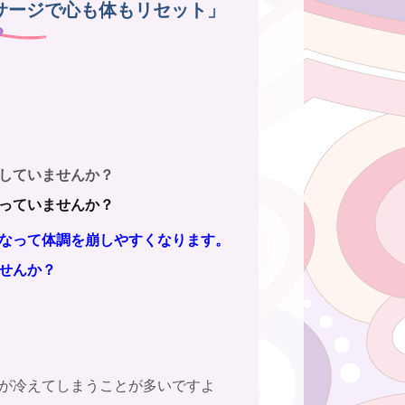
サージで心も体もリセット」
していませんか？
っていませんか？
なって体調を崩しやすくなります。
せんか？
が冷えてしまうことが多いですよ