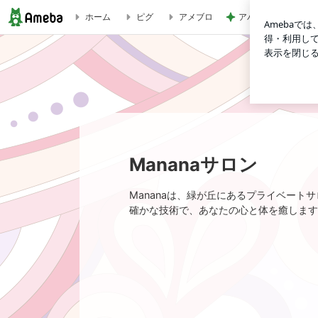
アパートが安い理由
ホーム
ピグ
アメブロ
夏の疲れにオイルマッサージがおすすめ！ | Mananaサロン
Mananaサロン
Mananaは、緑が丘にあるプライベートサ
確かな技術で、あなたの心と体を癒します