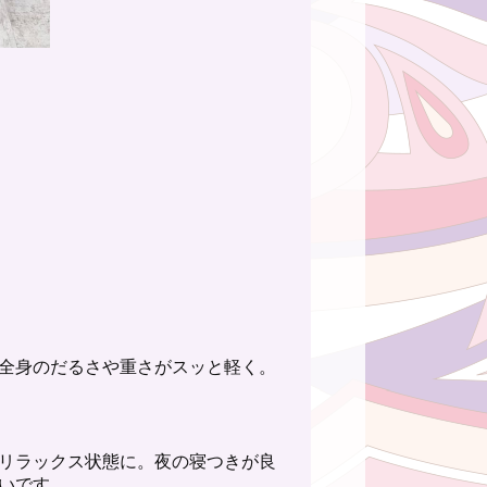
全身のだるさや重さがスッと軽く。
リラックス状態に。
夜の寝つきが良
いです。