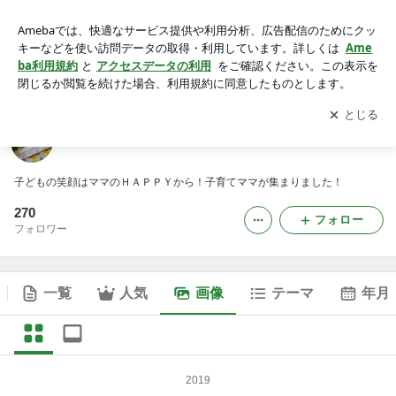
「mama no hibi.」の画像
アプリをダウンロードして
ブログの更新通知
を受け取りまし
開く
ょう。
「mama no hibi.」
子どもの笑顔はママのＨＡＰＰＹから！子育てママが集まりました！
270
フォロー
フォロワー
一覧
人気
画像
テーマ
年月
2019