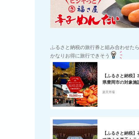
ふるさと納税の旅行券と組み合わせた
かなりお得に旅行できそう
【ふるさと納税】
県豊岡市の対象施
クーポン 寄付額50
楽天市場
岡市 城崎温泉 温泉
ル 宿泊 宿 宿泊補
観光 楽天 トラベル
泊券 ギフト
【ふるさと納税】