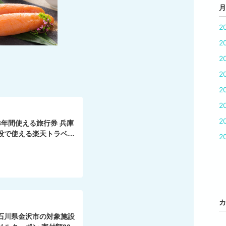
月
2
2
2
2
ら
2
2
2
3年間使える旅行券 兵庫
設で使える楽天トラベル
2
,000円 旅行券 兵庫県 豊
 旅行 温泉宿 旅館 ホテ
助券 チケット 国内旅行
 クーポン 予約 温泉 宿
カ
石川県金沢市の対象施設