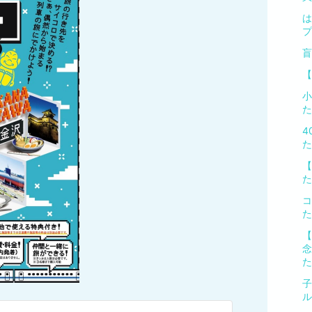
は
プ
盲
【
小
た
4
た
【
た
コ
た
【
念
た
子
ル