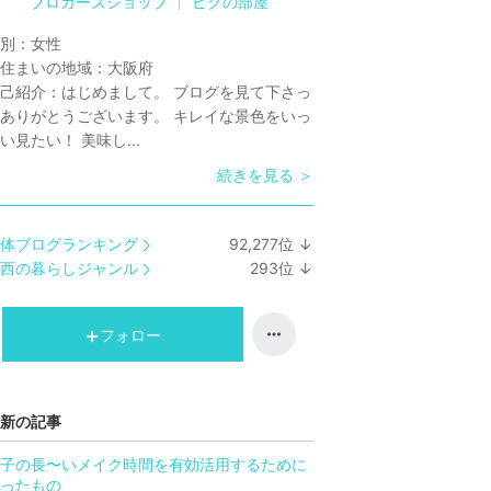
ブロガーズショップ
ピグの部屋
別：
女性
住まいの地域：
大阪府
己紹介：
はじめまして。 ブログを見て下さっ
ありがとうございます。 キレイな景色をいっ
い見たい！ 美味し...
続きを見る ＞
体ブログランキング
92,277
位
↓
ラ
西の暮らしジャンル
293
位
↓
ン
ラ
キ
ン
ン
キ
フォロー
グ
ン
下
グ
降
下
新の記事
降
子の長〜いメイク時間を有効活用するために
ったもの