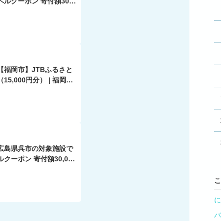
ルクーポン 寄付額30,0
【福岡市】JTBふるさと
5,000円分） | 福岡県
九州 楽天ふるさと 納税
品 旅行券 旅行 jtbクー
トラベル トラベルクーポン
ト クーポン 温泉 jtb旅
広島県呉市の対象施設で
クーポン 寄付額30,000
こ
に
バ