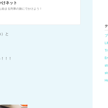
かけネット
ら始まる列車の旅にでかけよう！
テ
k）と
ブ
L
T
E
い！！！
s
s
H