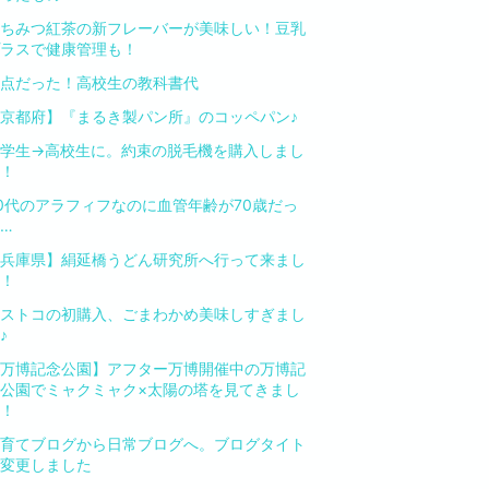
ちみつ紅茶の新フレーバーが美味しい！豆乳
ラスで健康管理も！
点だった！高校生の教科書代
京都府】『まるき製パン所』のコッペパン♪
学生→高校生に。約束の脱毛機を購入しまし
！
0代のアラフィフなのに血管年齢が70歳だっ
…
兵庫県】絹延橋うどん研究所へ行って来まし
！
ストコの初購入、ごまわかめ美味しすぎまし
♪
万博記念公園】アフター万博開催中の万博記
公園でミャクミャク×太陽の塔を見てきまし
！
育てブログから日常ブログへ。ブログタイト
変更しました