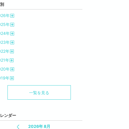
別
026
年
開
025
年
く
開
024
年
く
開
023
年
く
開
022
年
く
開
021
年
く
開
020
年
く
開
019
年
く
開
く
一覧を見る
レンダー
2026年 8月