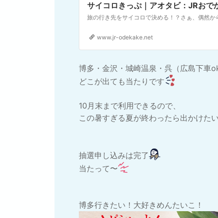
サイコロきっぷ｜アオタビ：JRおで
旅の行き先をサイコロで決める！？さぁ、偶然か
www.jr-odekake.net
博多・金沢・城崎温泉・呉（広島下車o
どこが出ても当たりです
10月末まで利用できるので、
この暑すぎる夏が終わったら出かけた
抽選申し込みは完了
当たって〜
博多行きたい！大好きめんたいこ！