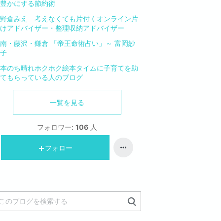
豊かにする節約術
野倉みえ 考えなくても片付くオンライン片
けアドバイザー・整理収納アドバイザー
南・藤沢・鎌倉 「帝王命術占い」～ 富岡紗
子
本のち晴れホクホク絵本タイムに子育てを助
てもらっている人のブログ
一覧を見る
フォロワー:
106
人
フォロー