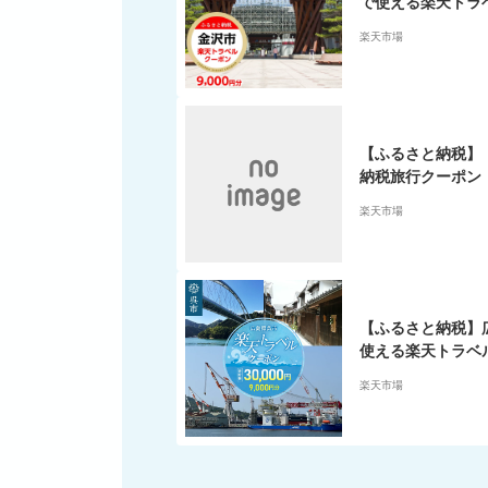
で使える楽天トラベ
00円
楽天市場
【ふるさと納税】
納税旅行クーポン（1
福岡市 福岡 博多 
楽天市場
支援 返礼品 お礼の
ポン 宿泊 jtb 
ホテル 旅館 チケッ
行クーポン 観光
【ふるさと納税】
使える楽天トラベル
円
楽天市場