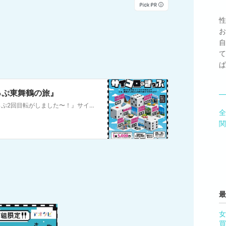
性
お
自
て
ぱ
っぷ東舞鶴の旅』
2回目のサイコロきっぷは東舞鶴🎲『サイコロきっぷ2回目転がしました〜！』サイコロきっぷ🎲2回目もエントリーしました！『サイコロきっぷ、転がしたら〜〜！！』『買…
全
関
最
女
買