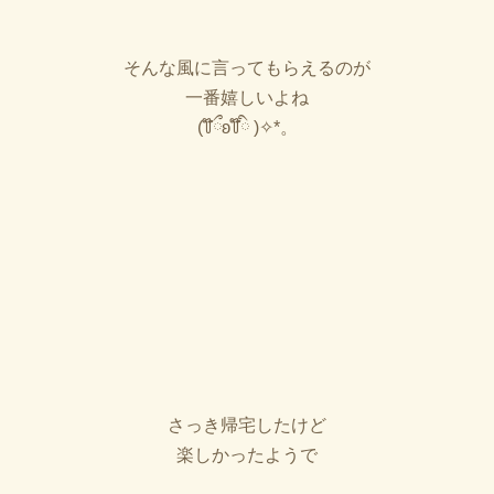
そんな風に言ってもらえるのが
一番嬉しいよね
(꒦໊ྀʚ꒦໊ི )✧︎*。
さっき帰宅したけど
楽しかったようで