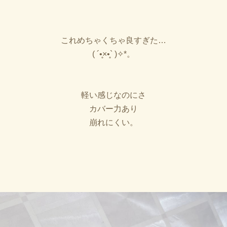
これめちゃくちゃ良すぎた…
( ´•̥×•̥` )✧︎*。
軽い感じなのにさ
カバー力あり
崩れにくい。