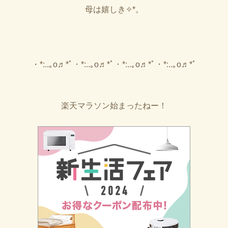
母は嬉しき✧︎*。
・*:..｡o♬*ﾟ・*:..｡o♬*ﾟ・*:..｡o♬*ﾟ・*:..｡o♬*ﾟ
楽天マラソン始まったねー！