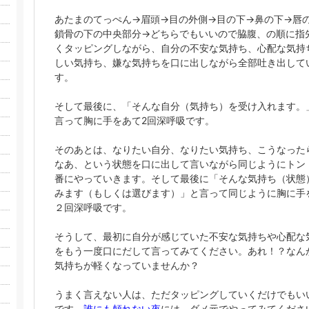
あたまのてっぺん→眉頭→目の外側→目の下→鼻の下→唇
鎖骨の下の中央部分→どちらでもいいので脇腹、の順に指
くタッピングしながら、自分の不安な気持ち、心配な気持
しい気持ち、嫌な気持ちを口に出しながら全部吐き出して
す。
そして最後に、「そんな自分（気持ち）を受け入れます。
言って胸に手をあて2回深呼吸です。
そのあとは、なりたい自分、なりたい気持ち、こうなった
なあ、という状態を口に出して言いながら同じようにトン
番にやっていきます。そして最後に「そんな気持ち（状態
みます（もしくは選びます）」と言って同じように胸に手
２回深呼吸です。
そうして、最初に自分が感じていた不安な気持ちや心配な
をもう一度口にだして言ってみてください。あれ！？なん
気持ちが軽くなっていませんか？
うまく言えない人は、ただタッピングしていくだけでもい
です。
誰にも頼れない夜
には、ダメ元でやってみてくださ