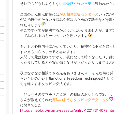
それでもどうしようもない
焦燥感や強い不安
に襲われたら..
全国のがん拠点病院には
がん相談支援センター
というのが
がん治療中のそういう悩みや解決のための受診先などを教
れたりします
そこですべてが解決するかどうかはわかりませんが、まず
してみられるのも一つの手だと思いますよ
もともと心療内科にかかっていたり、精神的に不安を強く
すい方もいらっしゃると思います。
人間って元は動物ですから、夜になって暗くなったり、静
ったりしていると不安が強くなりがちだったりしますよね
夜はなかなか相談できる先もありません
そんな時に試
らいたいのがEFT (Emotional Freedom Techniques)と
ちを軽くするタッピング法です。
「びょうきのママをささえ隊」の初回のお話し会で
Sunn
さんが教えてくれた
魔法のようなタッピングテクニック
に簡単でした
http://ameblo.jp/mama-sasaetai/entry-12217314079.htm