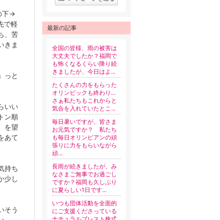
の下→
先で軽
最新の記事
ち、苦
いきま
全国の皆様、雨の被害は
大丈夫でしたか️？福岡で
も怖くなるくらい降り続
きましたが、今日はよ...
」っと
たくさんの力をもらった
オリンピックも終わり…
さぁ私たちもこれからと
らいい
気合を入れていたとこ...
トン順
毎日暑いですが、皆さま
）を望
お元気ですか？ 私たち
をあて
も毎日オリンピアンの頑
張りに力をもらいながら
頑...
長雨が続きましたが、み
気持ち
なさまご無事でお過ごし
か少し
ですか？福岡も久しぶり
に夏らしい1日です...
いつも団体活動を全面的
いそう
にご支援くださっている
ナチュラルブレスト株式
い