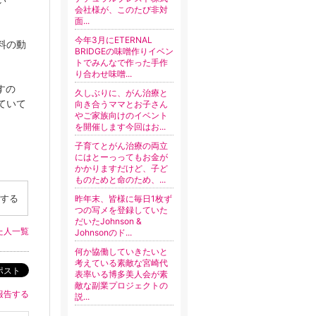
会社様が、このたび非対
面...
今年3月にETERNAL
料の動
BRIDGEの味噌作りイベン
トでみんなで作った手作
り合わせ味噌...
すの
久しぶりに、がん治療と
ていて
向き合うママとお子さん
やご家族向けのイベント
を開催します今回はお...
子育てとがん治療の両立
にはとーっってもお金が
かかりますだけど、子ど
ものためと命のため、...
する
昨年末、皆様に毎日1枚ず
つの写メを登録していた
だいたJohnson &
た人一覧
Johnsonのド...
何か協働していきたいと
考えている素敵な宮崎代
ポスト
表率いる博多美人会が素
敵な副業プロジェクトの
報告する
説...