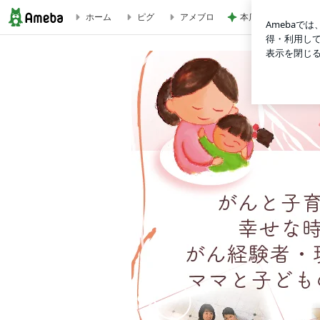
ホーム
ピグ
アメブロ
本店限定で初のクッ
自分ではどうしようもない強い不安に襲われたら... | 癌の