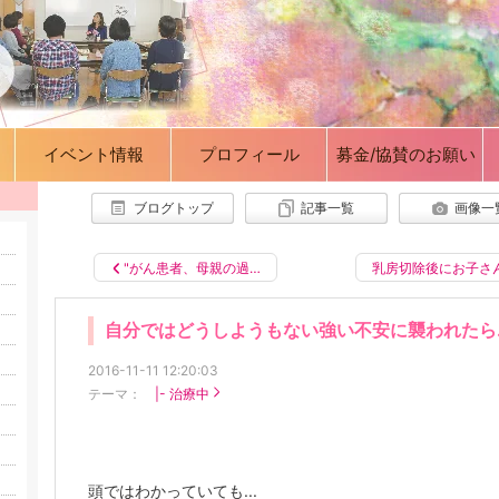
イベント情報
プロフィール
募金/協賛のお願い
ブログトップ
記事一覧
画像一
"がん患者、母親の過…
乳房切除後にお子さ
自分ではどうしようもない強い不安に襲われたら..
2016-11-11 12:20:03
テーマ：
|- 治療中
頭ではわかっていても...