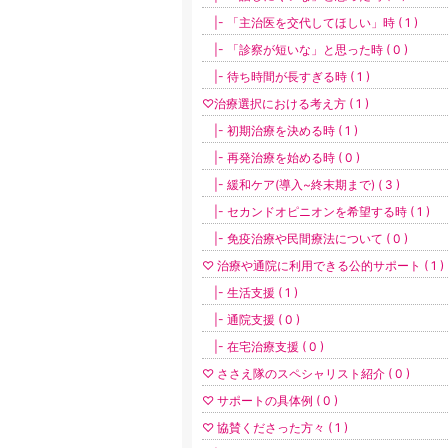
|- 「主治医を交代してほしい」時 ( 1 )
|- 「診察が短いな」と思った時 ( 0 )
|- 待ち時間が長すぎる時 ( 1 )
♡治療選択における考え方 ( 1 )
|- 初期治療を決める時 ( 1 )
|- 再発治療を始める時 ( 0 )
|- 緩和ケア(導入~終末期まで) ( 3 )
|- セカンドオピニオンを希望する時 ( 1 )
|- 免疫治療や民間療法について ( 0 )
♡ 治療や通院に利用できる公的サポート ( 1 )
|- 生活支援 ( 1 )
|- 通院支援 ( 0 )
|- 在宅治療支援 ( 0 )
♡ ささえ隊のスペシャリスト紹介 ( 0 )
♡ サポートの具体例 ( 0 )
♡ 協賛くださった方々 ( 1 )