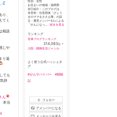
性別：
女性
.
お住まいの地域：
福岡県
自己紹介：このブログは、
非営利・任意団体「びょう
あり、
きのママをささえ隊」の設
えてく
立・運営メンバー4人による
「がんになっ...
続きを見る
は相談
ランキング
全体ブログランキング
314,083
位
↑
ラ
感じや
入院・闘病生活ジャンル
ン
キ
ン
まり返
グ
よく使う公式ハッシュタ
上
グ
昇
#がんサバイバー
#闘病
しても
いう気持
記
yさん
フォロー
本当
アメンバーになる
l
メッセージを送る