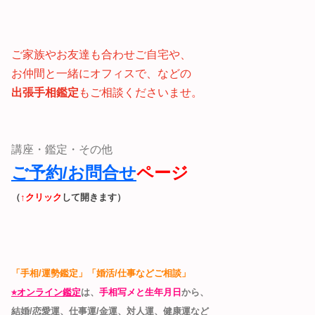
ご家族やお友達も合わせご自宅や、
お仲間と一緒にオフィスで、などの
出張手相鑑定
も
ご相談くださいませ。
講座・鑑定・その他
ご予約/お問合せ
ページ
（
↑クリック
して開きます）
「手相/運勢鑑定」「婚活/仕事などご相談」
⭐︎オンライン鑑定
は、
手相写メと生年月日
から、
結婚/恋愛運、仕事運/金運、対人運、健康運など