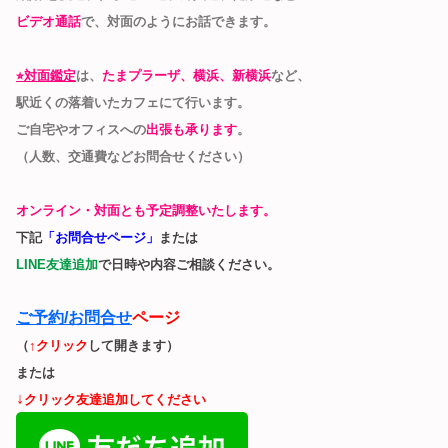
ビデオ通話
で、対面のようにお話できます。
⭐︎対面鑑定
は、
たまプラーザ、横浜、新横浜
など、
駅近くの落着いたカフェにて行います。
ご自宅やオフィスへの
出張も承ります
。
（人数、交通費などお問合せください）
オンライン・対面とも予定調整いたします。
下記
「お問合せページ」
または
LINE友達追加
で日時や内容ご相談くださ
い。
ご予約/お問合せ
ページ
（
↑クリック
して開きます）
または
↓
クリック友達追加してください