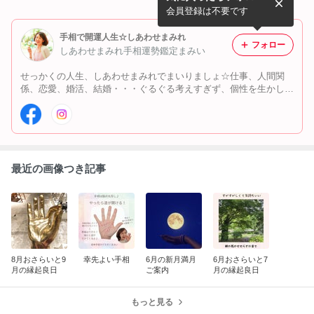
会員登録は不要です
手相で開運人生☆しあわせまみれ
フォロー
しあわせまみれ手相運勢鑑定まみい
せっかくの人生、しあわせまみれでまいりましょ☆仕事、人間関
係、恋愛、婚活、結婚・・・ぐるぐる考えすぎず、個性を生かして
幸せに進むコツ、手相からお伝えします
最近の画像つき記事
8月おさらいと9
幸先よい手相
6月の新月満月
6月おさらいと7
月の縁起良日
ご案内
月の縁起良日
もっと見る