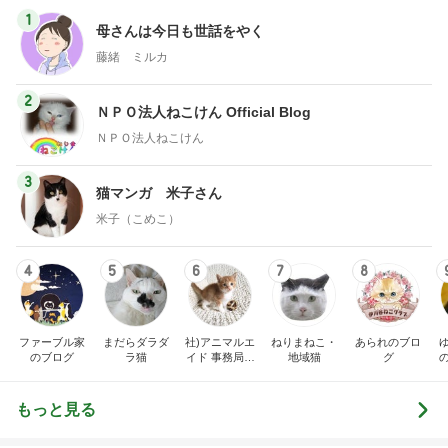
1
母さんは今日も世話をやく
藤緒 ミルカ
2
ＮＰＯ法人ねこけん Official Blog
ＮＰＯ法人ねこけん
3
猫マンガ 米子さん
米子（こめこ）
4
5
6
7
8
ファーブル家
まだらダラダ
社)アニマルエ
ねりまねこ・
あられのブロ
のブログ
ラ猫
イド 事務局＆
地域猫
グ
みんなの日記
もっと見る