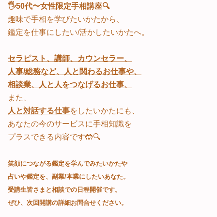
🖐️50代〜女性限定手相講座🔍
趣味で手相を学びたいかたから、
鑑定を仕事にしたい/活かしたいかたへ。
セラピスト、
講師、カウンセラー
、
人事/総務など、
人と関わるお仕事
や、
相談業、人と人をつなげるお仕事、
また、
人と対話する仕事
をしたいかたにも、
あなたの今のサービスに手相知識を
プラスできる内容です🤲🔍
笑顔につながる鑑定を学んでみたいかたや
占いや鑑定を、副業/本業にしたいあなた。
受講生皆さまと相談での日程開催です。
ぜひ、次回開講の詳細お問合せください。