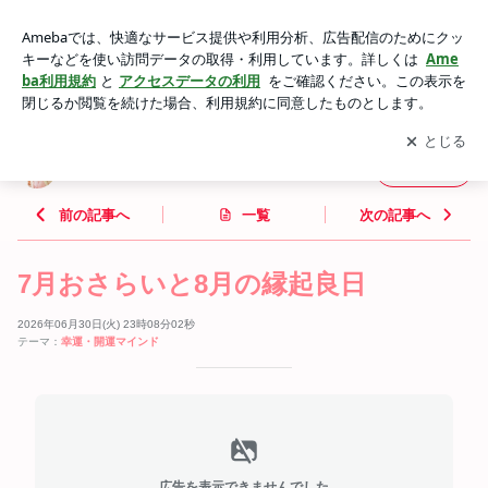
7月おさらいと8月の縁起良日 | 手相で開運人生☆しあわせまみ
れ
アプリをダウンロードして
ブログの更新通知
を受け取りまし
開く
ょう。
手相で開運人生☆しあわせまみれ
フォロー
前の記事へ
一覧
次の記事へ
7月おさらいと8月の縁起良日
2026年06月30日(火) 23時08分02秒
テーマ：
幸運・開運マインド
広告を表示できませんでした