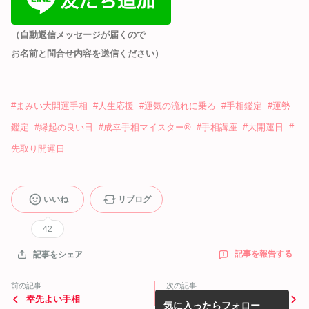
（自動返信メッセージが届くので
お名前と問合せ内容を送信ください）
#
まみい大開運手相
#
人生応援
#
運気の流れに乗る
#
手相鑑定
#
運勢
鑑定
#
縁起の良い日
#
成幸手相マイスター®
#
手相講座
#
大開運日
#
先取り開運日
いいね
リブログ
42
記事を報告する
記事をシェア
前の記事
次の記事
幸先よい手相
6月の新月満月ご案内
気に入ったらフォロー