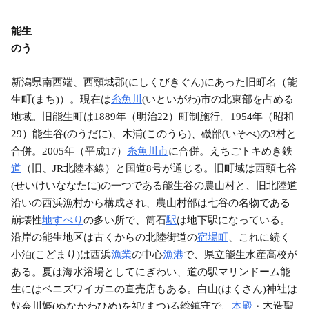
能生
のう
新潟県南西端、西頸城郡(にしくびきぐん)にあった旧町名（能
生町(まち)）。現在は
糸魚川
(いといがわ)市の北東部を占める
地域。旧能生町は1889年（明治22）町制施行。1954年（昭和
29）能生谷(のうだに)、木浦(このうら)、磯部(いそべ)の3村と
合併。2005年（平成17）
糸魚川市
に合併。えちごトキめき鉄
道
（旧、JR北陸本線）と国道8号が通じる。旧町域は西頸七谷
(せいけいななたに)の一つである能生谷の農山村と、旧北陸道
沿いの西浜漁村から構成され、農山村部は七谷の名物である
崩壊性
地すべり
の多い所で、筒石
駅
は地下駅になっている。
沿岸の能生地区は古くからの北陸街道の
宿場町
、これに続く
小泊(こどまり)は西浜
漁業
の中心
漁港
で、県立能生水産高校が
ある。夏は海水浴場としてにぎわい、道の駅マリンドーム能
生にはベニズワイガニの直売店もある。白山(はくさん)神社は
奴奈川姫(ぬなかわひめ)を祀(まつ)る総鎮守で、
本殿
・木造聖