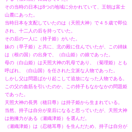
その当時の日本は8つの地域に分かれていて、王朝は富士
山麓にあった。
当時日本を支配していたのは（天照大神）で４５歳で即位
され、十二人の后を持っていた。
その后の一人に（持子姫）がいた。
妹の（早子姫）と共に、北の殿に住んでいたが、この姉妹
は（根の国）の出身で、（白山姫）の娘であった。
母の（白山姫）は天照大神の乳母であり、（菊理姫）とも
呼ばれ、（白山国）を任された立派な人物であった。
しかし父は問題ばかり起こして追放になった人物である。
この父の血筋を引いたのか、この持子もなかなかの問題姫
であった。
天照大神の長男（穂日尊）は持子姫から生まれている。
当然、持子は自分が皇后になると思っていたが、天照大神
は抱擁力がある（瀬織津姫）を選んだ。
（瀬織津姫）は（忍穂耳尊）を生んだため、持子は自分が