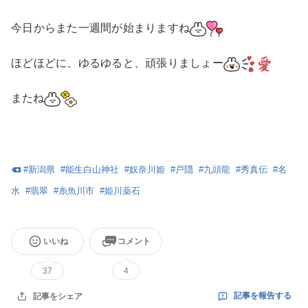
今日からまた一週間が始まりますね
ほどほどに、ゆるゆると、頑張りましょー
またね
#
新潟県
#
能生白山神社
#
奴奈川姫
#
戸隠
#
九頭龍
#
秀真伝
#
名
水
#
翡翠
#
糸魚川市
#
姫川薬石
いいね
コメント
37
4
記事を報告する
記事をシェア