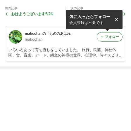
前の記事
次の記事
おはようございます5/24
薬では治らないんだよ。
気に入ったらフォロー
会員登録は不要です
makochanの「もののあはれ」
フォロー
makochan
いろいろあって育ち直しをしていました。 旅行、民芸、神社仏
閣、食、音楽、アート、縄文の神様の世界、心理学、時々スピリチ
ュアル＆藤井風。 感性の赴くままに、私の「もののあはれ」を記
します。