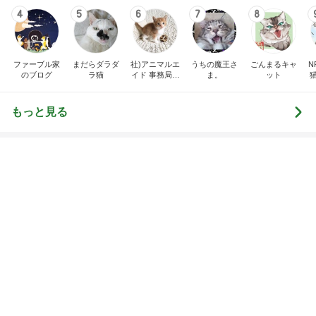
4
5
6
7
8
ファーブル家
まだらダラダ
社)アニマルエ
うちの魔王さ
ごんまるキャ
N
のブログ
ラ猫
イド 事務局＆
ま。
ット
みんなの日記
もっと見る