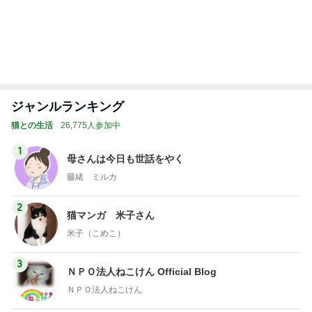
ジャンルランキング
猫との生活
26,775人参加中
1
母さんは今日も世話をやく
藤緒 ミルカ
2
猫マンガ 米子さん
米子（こめこ）
3
ＮＰＯ法人ねこけん Official Blog
ＮＰＯ法人ねこけん