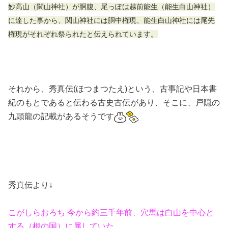
妙高山（関山神社）が胴腹、尾っぽは越前能生（能生白山神社）
に達した事から、関山神社には胴中権現、能生白山神社には尾先
権現がそれぞれ祭られたと伝えられています。
それから、
秀真伝(ほつまつたえ)という、古事記や日本書
紀のもとであると伝わる古史古伝があり、そこに、戸隠の
九頭龍の記載があるそうです
秀真伝より↓
こがしらおろち 今から約三千年前、穴馬は白山を中心と
する（根の国）に属していた。