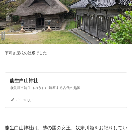
茅葺き屋根の社殿でした
能生白山神社
糸魚川市能生（のう）に鎮座する古代の越国（こしのくに＝現在の北越地方）の女王・奴奈川姫（沼河比売＝ぬなかわひめ）を祀る古社が能生白山神社（正式名は白山神社）。社伝では創建は神代に逆上り、白山開山の泰澄が、奈良時代に仏像を安置して白山権現となったのだとか。
tabi-mag.jp
能生白山神社は、越の國の女王、奴奈川姫をお祀りしてい