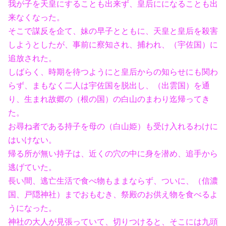
我が子を天皇にすることも出来ず、皇后にになることも出
来なくなった。
そこで謀反を企て、妹の早子とともに、天皇と皇后を殺害
しようとしたが、事前に察知され、捕われ、（宇佐国）に
追放された。
しばらく、時期を待つようにと皇后からの知らせにも関わ
らず、まもなく二人は宇佐国を脱出し、（出雲国）を通
り、生まれ故郷の（根の国）の白山のまわり迄帰ってき
た。
お尋ね者である持子を母の（白山姫）も受け入れるわけに
はいけない。
帰る所が無い持子は、近くの穴の中に身を潜め、追手から
逃げていた。
長い間、逃亡生活で食べ物もままならず、ついに、（信濃
国、戸隠神社）までおもむき、祭殿のお供え物を食べるよ
うになった。
神社の大人が見張っていて、切りつけると、そこには九頭