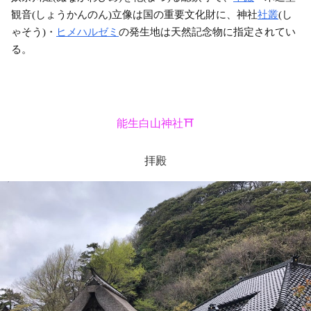
観音(しょうかんのん)立像は国の重要文化財に、神社
社叢
(し
ゃそう)・
ヒメハルゼミ
の発生地は天然記念物に指定されてい
る。
能生白山神社⛩
拝殿