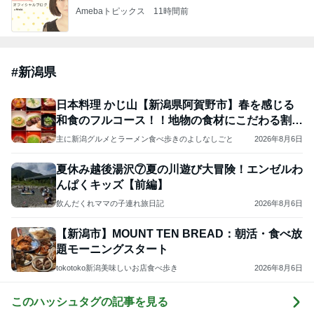
Amebaトピックス
11時間前
#
新潟県
日本料理 かじ山【新潟県阿賀野市】春を感じる
和食のフルコース！！地物の食材にこだわる割烹
料理店
主に新潟グルメとラーメン食べ歩きのよしなしごと
2026年8月6日
夏休み越後湯沢⑦夏の川遊び大冒険！エンゼルわ
んぱくキッズ【前編】
飲んだくれママの子連れ旅日記
2026年8月6日
【新潟市】MOUNT TEN BREAD：朝活・食べ放
題モーニングスタート
tokotoko新潟美味しいお店食べ歩き
2026年8月6日
このハッシュタグの記事を見る