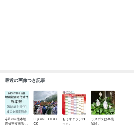
最近の画像つき記事
令和8年熊本地
Fujii on FUJIRO
もうすぐフジロ
ラスボスは卒業
震被害支援緊急
CK
ック。
試験。
寄附受付