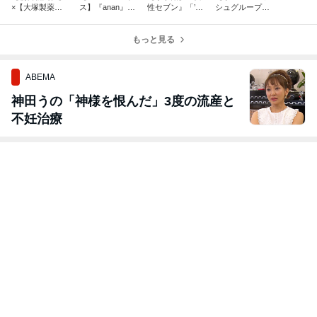
×【大塚製薬】
ス】『anan』20
性セブン』「’26
シュグループホ
カロリーメイト
26年8月5日号
年夏のトレンド
ールディング
共同調査 専門
レシピ考案
新感覚 凍らせつ
ス】レシピカー
家コメント監修
もっと見る
ゆ、始めまし
ドのレシピ開
た」コメント出
発・撮影・デザ
演
イン担当
ABEMA
神田うの「神様を恨んだ」3度の流産と
不妊治療