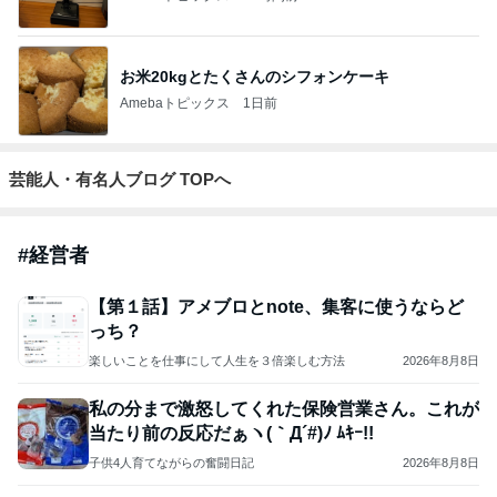
お米20kgとたくさんのシフォンケーキ
Amebaトピックス
1日前
芸能人・有名人ブログ TOPへ
#
経営者
【第１話】アメブロとnote、集客に使うならど
っち？
楽しいことを仕事にして人生を３倍楽しむ方法
2026年8月8日
私の分まで激怒してくれた保険営業さん。これが
当たり前の反応だぁヽ(｀Д´#)ﾉ ﾑｷｰ!!
子供4人育てながらの奮闘日記
2026年8月8日