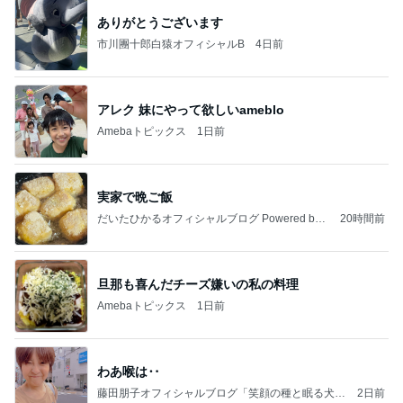
ありがとうございます
市川團十郎白猿オフィシャルB
4日前
アレク 妹にやって欲しいameblo
Amebaトピックス
1日前
実家で晩ご飯
だいたひかるオフィシャルブログ Powered by
20時間前
Ameba
旦那も喜んだチーズ嫌いの私の料理
Amebaトピックス
1日前
わあ喉は‥
藤田朋子オフィシャルブログ「笑顔の種と眠る犬」
2日前