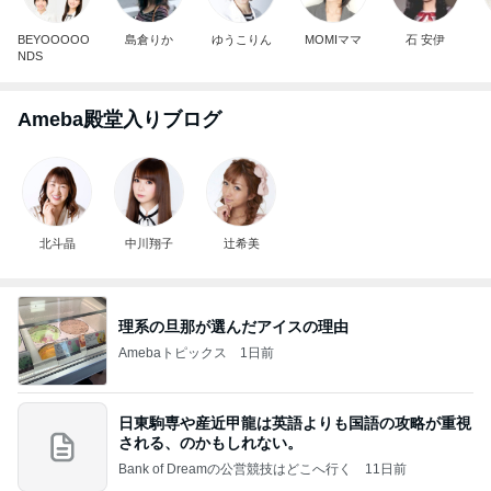
BEYOOOOO
島倉りか
ゆうこりん
MOMIママ
石 安伊
NDS
Ameba殿堂入りブログ
北斗晶
中川翔子
辻希美
理系の旦那が選んだアイスの理由
Amebaトピックス
1日前
日東駒専や産近甲龍は英語よりも国語の攻略が重視
される、のかもしれない。
Bank of Dreamの公営競技はどこへ行く
11日前