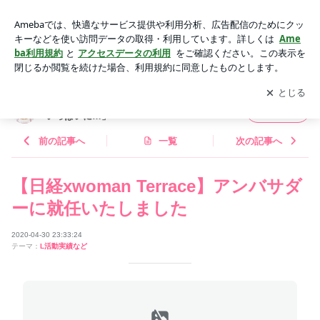
【日経xwoman Terrace】アンバサダーに就任いたしました |
柴田真希オフィシャルブログ「食卓を笑みでいっぱいに…」 P
アプリをダウンロードして
ブログの更新通知
を受け取りまし
開く
owered by Ameba
ょう。
柴田真希オフィシャルブログ「食卓を笑みで
フォロー
いっぱいに…」
前の記事へ
一覧
次の記事へ
【日経xwoman Terrace】アンバサダ
ーに就任いたしました
2020-04-30 23:33:24
テーマ：
L活動実績など