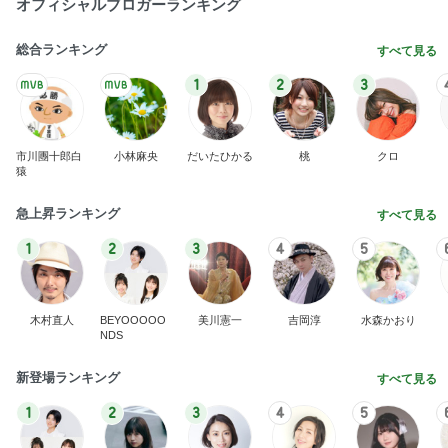
オフィシャルブロガーランキング
総合ランキング
すべて見る
1
2
3
市川團十郎白
小林麻央
だいたひかる
桃
クロ
猿
急上昇ランキング
すべて見る
1
2
3
4
5
木村直人
BEYOOOOO
美川憲一
吉岡淳
水森かおり
NDS
新登場ランキング
すべて見る
1
2
3
4
5