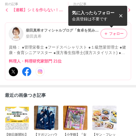
前の記事
次の記事
【連載】シミを作らない！
フリーランス・副業…働き方
気に入ったらフォロー
濃くさせない！紫外線対策レ
を考えたい人必見！無料のZ
シピ（加藤彩子さん）
oomセミナー開催中♪
会員登録は不要です
柴田真希オフィシャルブログ「食卓を笑みでいっぱいに…」 Powered by Ameba
フォロー
柴田真希
資格： ●管理栄養士 ●フードスペシャリスト ●１級惣菜管理士 ●健
康・食育シニアマスター ●漢方養生指導士(漢方スタイリスト) ●食
アスリート・ジュニアインストラクター を保有する食のエキスパ
料理人・料理研究家部門 21位
ート柴田真希のお仕事日記
最近の画像つき記事
【朝日新聞社】
【マガジンハウ
【小学館】『女
【サン・フレッ