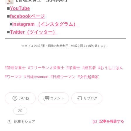
■
YouTube
■
facebookページ
■
Instagram （インスタグラム）
■
Twitter（ツイッター）
※当ブログの記事・画像の無断利用、転載を固くお断り致します。
#
管理栄養士
#
フリーランス栄養士
#
栄養士
#
経営者
#
おうちごはん
#
ワーママ
#
日経×woman
#
日経ウーマン
#
女性起業家
いいね
コメント
リブログ
20
記事を報告する
記事をシェア