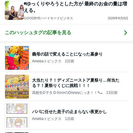
◉ゆっくりやろうとした方が 最終のお金の量は増
える。
GOODBYEハードモードビジネス
2026年8月8日
このハッシュタグの記事を見る
義母の話で変えることになった墓参り
Amebaトピックス
2日前
大当たり？！ディズニーストア夏祭り…何当た
る？！夏祭りくじに挑戦！！！
高校生Dヲタ Ꭰ-ᎮꭵꭹꭴのDisneyにっき！！✎ܚ
13日前
パパに任せた息子の止まらない夜更かし
Amebaトピックス
1日前