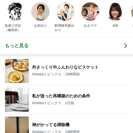
魚屋三代目
山本ゆり
料理研究家ゆ
みきママ
AYA
（柳田昇）
かり
もっと見る
外さっくり中ふんわりなビスケット
Amebaトピックス
16時間前
私が送った再構築のための条件
Amebaトピックス
1日前
神がかってる掃除機
Amebaトピックス
16時間前