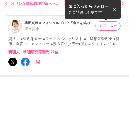
オサレな雑穀料理が食べられ
【乳酸発酵キャベツ健康生
気に入ったらフォロー
るお店【GRANO DELICATE
活】プレゼントキャンペーン
SSEN BAR＠恵比寿】
のお知らせ
会員登録は不要です
柴田真希オフィシャルブログ「食卓を笑みでいっぱいに…」 Powered by Ameba
フォロー
柴田真希
資格： ●管理栄養士 ●フードスペシャリスト ●１級惣菜管理士 ●健
康・食育シニアマスター ●漢方養生指導士(漢方スタイリスト) ●食
アスリート・ジュニアインストラクター を保有する食のエキスパ
料理人・料理研究家部門 22位
ート柴田真希のお仕事日記
最近の画像つき記事
【朝日新聞社】
【マガジンハウ
【小学館】『女
【サン・フレッ
×【大塚製薬】
ス】『anan』20
性セブン』「’26
シュグループホ