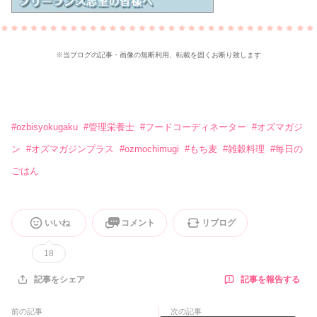
※当ブログの記事・画像の無断利用、転載を固くお断り致します
#
ozbisyokugaku
#
管理栄養士
#
フードコーディネーター
#
オズマガジ
ン
#
オズマガジンプラス
#
ozmochimugi
#
もち麦
#
雑穀料理
#
毎日の
ごはん
いいね
コメント
リブログ
18
記事を報告する
記事をシェア
前の記事
次の記事