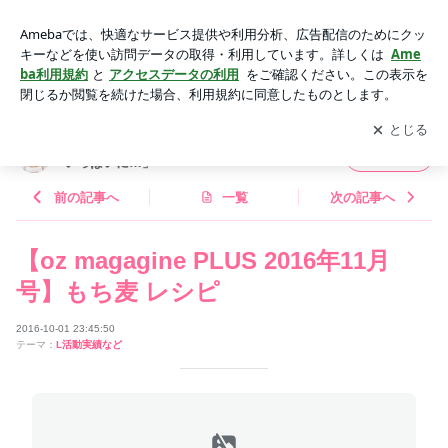
【oz magagine PLUS 2016年11月号】もち麦 レシピ | 柴田真
希オフィシャルブログ「食卓を笑みでいっぱいに…」 Powere
アプリをダウンロードして
ブログの更新通知
を受け取りまし
開く
d by Ameba
ょう。
柴田真希オフィシャルブログ「食卓を笑みで
フォロー
いっぱいに…」
前の記事へ
一覧
次の記事へ
【oz magagine PLUS 2016年11月
号】もち麦 レシピ
2016-10-01 23:45:50
テーマ：
L活動実績など