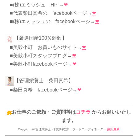
■(株)エミッシュ HP →
❤
■代表柴田真希の facebookページ→
❤
■(株)エミッシュの facebookページ→
❤
【厳選国産100％雑穀】
■美穀小町 お買いものサイト→
❤
■美穀小町スタッフブログ→
❤
■美穀小町facebookページ→
❤
【管理栄養士 柴田真希】
■柴田真希 facebookページ→
❤
お仕事のご依頼・ご質問等は
コチラ
からお願いいたし
ます。
Copyright © 管理栄養士・雑穀料理家・フードコーディネーター
柴田真希