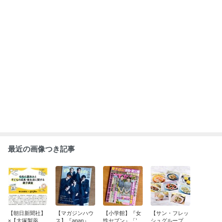
カロリーメイト
26年8月5日号
年夏のトレンド
ールディング
共同調査 専門
レシピ考案
新感覚 凍らせつ
ス】レシピカー
家コメント監修
もっと見る
ゆ、始めまし
ドのレシピ開
た」コメント出
発・撮影・デザ
演
イン担当
ABEMA
人気芸人 長男の重度障害を告白