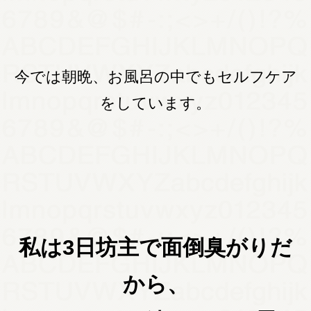
プ？？』 結果どうなったのか⁉️ 是非
お聴きくださいませ💙 #さとう式リ
ンパケア #エネルギー論#セルフケア
#オンライン"
今では朝晩、お風呂の中でもセルフケア
をしています。
私は3日坊主で面倒臭がりだ
から、