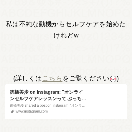
私は不純な動機からセルフケアを始めた
けれどw
(詳しくは
こちら
をご覧ください
)
徳橋美歩 on Instagram: "オンライ
ンセルフケアレッスンって ぶっちゃ
けどう？ レッスン生声シリーズ③
徳橋美歩 shared a post on Instagram: "オンラインセルフケアレッスンって ぶっちゃけどう？ レッスン生声シリーズ③ 『セルフケアレッスンには全然ピンと来てないんです😑』 告白してないのにフラれたみたいな気持ち🥺🤣 『え？諭吉カモン？』 『バストアップ？？』 結果どうなったのか⁉️ 是非お聴きくださいませ💙 #さと…
『セルフケアレッスンには全然ピン
www.instagram.com
と来てないんです😑』 告白してない
のにフラれたみたいな気持ち🥺🤣
『え？諭吉カモン？』 『バストアッ