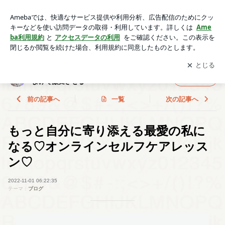
もっと自分に寄り添える最愛の私になる♡オンラインセルフケ
アレッスン♡ | MAKI /40歳からの生き方をファッション×星よ
アプリをダウンロードして
ブログの更新通知
を受け取りまし
開く
みで激変させる
ょう。
MAKI /40歳からの生き方をファッション×星
フォロー
よみで激変させる
前の記事へ
一覧
次の記事へ
もっと自分に寄り添える最愛の私に
なる♡オンラインセルフケアレッス
ン♡
2022-11-01 06:22:35
テーマ：
ブログ