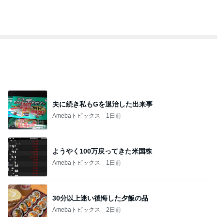
3
3
美人になれる、たくさ
四十路シンパパの
んの魔法
日記
hiromi
はやパパ
もっと見る
オフィシャルブロガーランキング
総合ランキング
すべて見る
1
2
3
市川團十郎白
小林麻央
だいたひかる
桃
クロ
猿
急上昇ランキング
すべて見る
1
2
3
4
5