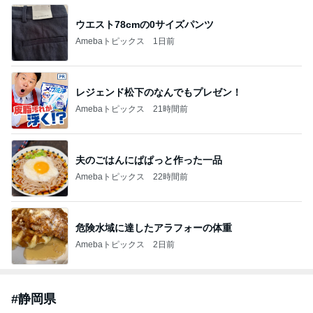
実家で晩ご飯
だいたひかるオフィシャルブログ Powered by Ame
1日前
ba
「ナイスバディ」51歳の水着姿に絶賛
Amebaトピックス
1日前
ありがとうございます
市川團十郎白猿オフィシャルB
4日前