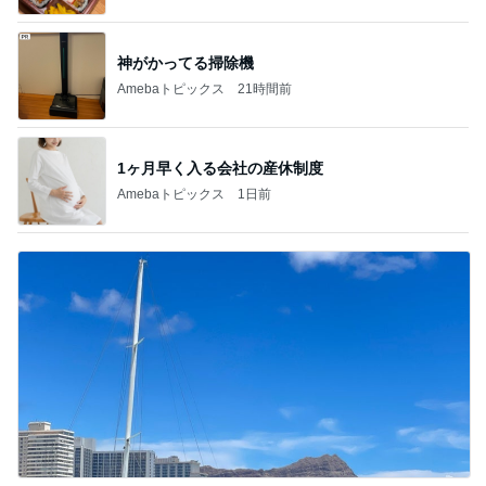
木村直人
BEYOOOOO
美川憲一
吉岡淳
水森かおり
NDS
新登場ランキング
すべて見る
1
2
3
4
5
BEYOOOOO
島倉りか
ゆうこりん
MOMIママ
石 安伊
NDS