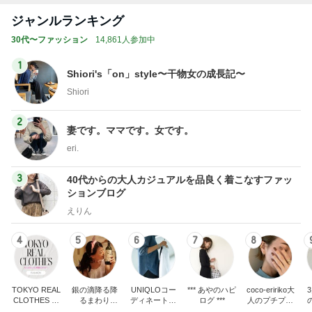
神がかってる掃除機
Amebaトピックス
21時間前
1ヶ月早く入る会社の産休制度
Amebaトピックス
1日前
ニュースで見た塩を振ったバナナ