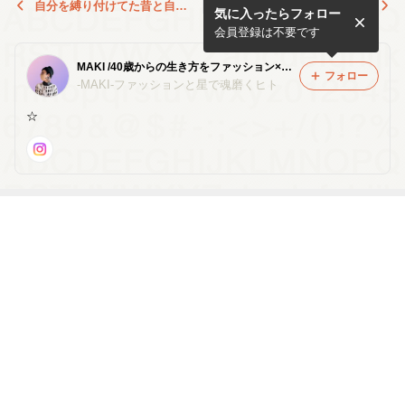
自分を縛り付けてた昔と自由
自分ビジネス講座★2回目終
気に入ったらフォロー
を選んだ今
了★
会員登録は不要です
MAKI /40歳からの生き方をファッション×星よみで激変させる
フォロー
-MAKI-ファッションと星で魂磨くヒト
☆
最近の画像つき記事
【自己紹介】年
これ1枚で秋冬
New✨【募集中
New✨【募集中
齢で諦めないお
は安心！ UNIQ
メニュー‼️】星
メニュー‼️】フ
しゃれを創る
LO：Uコートを
よみ編
ァッション編
おすすめする理
由
もっと見る