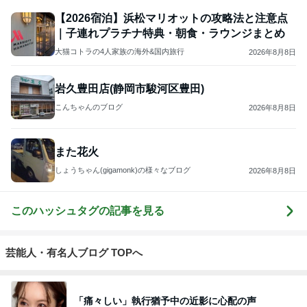
ジャンルランキング
30代〜ファッション
14,861人参加中
1
Shiori's「on」style〜干物女の成長記〜
Shiori
2
妻です。ママです。女です。
eri.
3
40代からの大人カジュアルを品良く着こなすファッ
ションブログ
えりん
4
5
6
7
8
TOKYO REAL
銀の滴降る降
UNIQLOコー
*** あやのハピ
coco-eririko大
CLOTHES 大
るまわり
ディネート日
ログ ***
人のプチプラ
人世代のリア
に・・・
記
mixコーデ
ハ
ルクローズ
♪