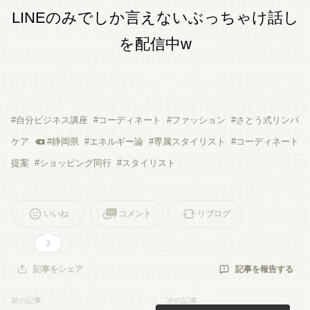
LINEのみでしか言えないぶっちゃけ話し
を配信中w
#
自分ビジネス講座
#
コーディネート
#
ファッション
#
さとう式リンパ
ケア
#
静岡県
#
エネルギー論
#
専属スタイリスト
#
コーディネート
提案
#
ショッピング同行
#
スタイリスト
いいね
コメント
リブログ
3
記事を報告する
記事をシェア
前の記事
次の記事