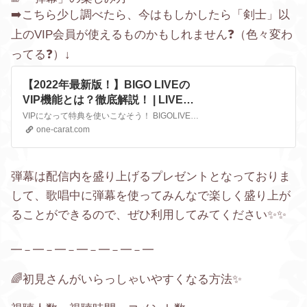
➡️こちら少し調べたら、今はもしかしたら「剣士」以
上のVIP会員が使えるものかもしれません❓（色々変わ
ってる❓）↓
【2022年最新版！】BIGO LIVEの
VIP機能とは？徹底解説！ | LIVER
CAMPUS-ライバーキャンパス-
VIPになって特典を使いこなそう！ BIGOLIVEには『VIP機能』というものがあります。 VIPになると様々な特典を受けることができます。 今回はその『VIP機能』について解説していきます。 VIP機能とは VIP機能とはダイヤで加入で
one-carat.com
弾幕は
配信内を盛り上げるプレゼントとなっておりま
して、歌唱中に弾幕を使ってみんなで楽しく盛り上が
ることができるので、ぜひ利用してみてください✨✨
━－━－━－━－━－━－━
🌈初見さんがいらっしゃいやすくなる方法✨