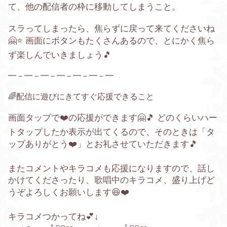
て、他の配信者の枠に移動してしまうこと。
スラってしまったら、焦らずに戻って来てくださいね
🤗⭐️
画面に
ボタンもたくさんあるので、とにかく焦ら
ず楽しんでいきましょう🎵
━－━－━－━－━－━－━
🌈配信に遊びにきてすぐ応援できること
画面タップで
❤️の応援ができます🤗🎵 どのくらいハー
トタップしたか表示が出てくるので、そのときは「タ
ップありがとう❤️」とお礼させていただきます🎵
またコメントやキラコメも応援になりますので、話し
かけてくださったり、歌唱中のキラコメ、盛り上げど
うぞよろしくお願いします😆❤️
キラコメつかってね💕↓