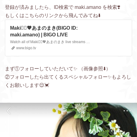
登録が済みましたら、ID検索で maki.amano を検索❣️
もしくはこちらのリンクから飛んでみてね⬇️
Maki🧚‍♀️💖あまのまき(BIGO ID:
maki.amano) | BIGO LIVE
Watch all of Maki🧚‍♀️💖あまのまき live streams and highlights on BIGO LIVE. Check photos and videos from Maki🧚‍♀️💖あまのまき. Never miss a post from Maki🧚‍♀️💖あまのまき!
www.bigo.tv
まず①フォローしていただいて✨ （画像参照⬇️）
②フォローしたら出てくるスペシャルフォロー✨もよろし
くお願いします😌💓