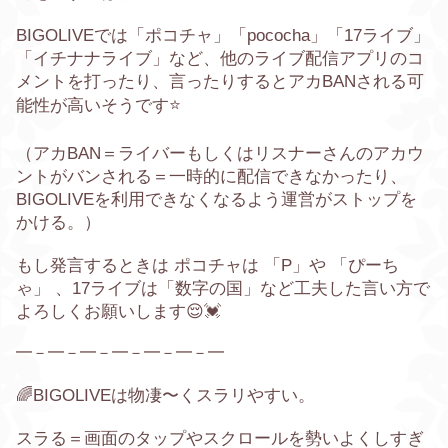
BIGOLIVEでは「ポコチャ」「
pococha
」「17ライブ」
「イチナナライブ」など、
他のライブ配信アプリのコ
メント
を打ったり、言ったりするとアカ
BAN
される可
能性が高いそうです⭐️
（アカBAN＝
ライバーもしくはリスナーさんのアカウ
ントがバンされる＝一時的に配信できなかったり、
BIGOLIVEを利用できなくなるよう運営がストップを
かける。）
もし発言するときは
ポコチャは 「P」
や
「ぴーち
ゃ」
、17ライブは「数字の国」など
工夫した言い方で
よろしくお願いします😌💓
━－━－━－━－━－━－━
🌈BIGOLIVEは
物凄〜くスラリやすい。
スラる＝画面のタップやスクロールを勢いよくしすぎ