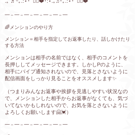
.｡ ♬꙳｡.:⋆･ﾟ🧚‍♂️❤️･:⋆.｡♫･｡.:⋆･ﾟ🧚‍♀️❤️
━－━－━－━－━－━－━
🌈メンションのやり方
メンション＝相手を指定してお返事したり、話しかけたり
する方法
メンションは相手の名前ではなく、相手のコメントを
長押ししてメッセージできます。
しかし
P
のように、
相手にバイブ通知されないので、見落とさないように
配信画面をしっかり見ることをオススメします
✨
（つまりみんなお返事や挨拶を見逃しやすい状況なの
で、メンションした相手からお返事がなくても、気づ
いてないかもしれないので、お気を落とさないように
よろしくお願いします
🤗💓
）
━－━－━－━－━－━－━