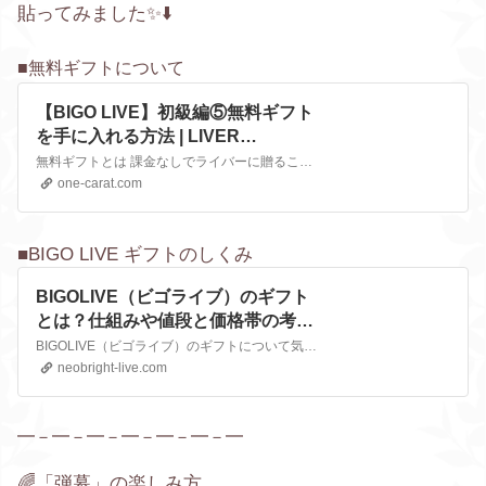
貼ってみました✨⬇️
■無料ギフトについて
【BIGO LIVE】初級編⑤無料ギフト
を手に入れる方法 | LIVER
CAMPUS-ライバーキャンパス-
無料ギフトとは 課金なしでライバーに贈ることのできるギフトです。 いきなり課金するのは怖いな…という方にもオススメな方法になります。 ここでは無料ギフトを簡単に手に入れる方法と無料ギフトの確認方法をご紹介します。 ぜひ参考にしてください！
one-carat.com
■BIGO LIVE ギフトのしくみ
BIGOLIVE（ビゴライブ）のギフト
とは？仕組みや値段と価格帯の考え
方、送り方と無料ギフトの扱いなど
BIGOLIVE（ビゴライブ）のギフトについて気になる人も多いのではないでしょうか。今回は、ギフトについてライバー視点を交えながら初心者にも分かりやすく解説します。
を徹底解説！
neobright-live.com
━－━－━－━－━－━－━
🌈「弾幕」の楽しみ方