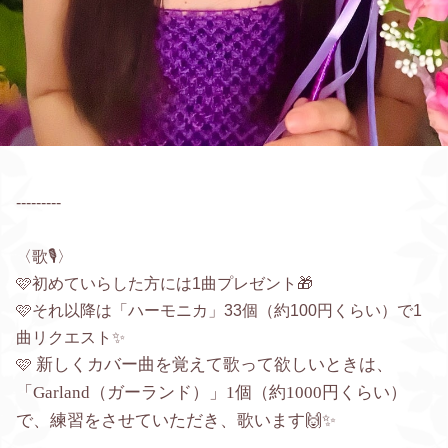
---------
〈歌🎙️〉
🩷初めていらした方には1曲プレゼント🎁
🩷それ以降は「ハーモニカ」33個（約100円くらい）で1
曲リクエスト✨
新しくカバー曲を覚えて歌って欲しいときは、
🩷
「Garland（ガーランド）」1個（約1000円くらい）
で、練習をさせていただき、歌います🙌✨