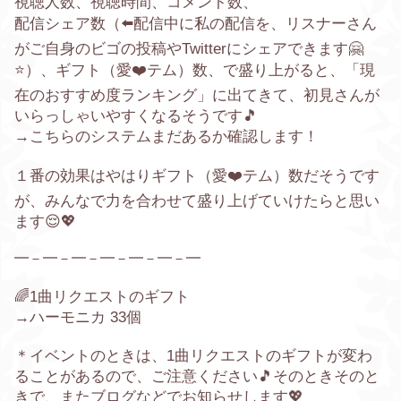
視聴人数、視聴時間、
コメント数、
配信シェア数（
⬅️
配信中に私の配信を、リスナーさん
がご自身のビゴの投稿やTwitterにシェアできます🤗
⭐️
）、ギフト（愛
❤️
テム）数、で盛り上がると、「現
在のおすすめ度ランキング」に出てきて、初見さんが
いらっしゃいやすくなるそうです🎵
→こちらのシステムまだあるか確認します！
１番の効果はやはりギフト（愛
❤️
テム）数だそうです
が、みんなで力を合わせて盛り上げていけたらと思い
ます😌💖
━－━－━－━－━－━－━
🌈1曲リクエストのギフト
→ハーモニカ 33個
＊イベントのときは、1曲リクエストのギフトが変わ
ることがあるので、ご注意ください🎵そのときそのと
きで、またブログなどでお知らせします💖