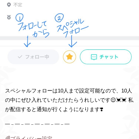
スペシャルフォローは
10
人まで設定可能なので、
10
人
の中にぜひ入れていただけたらうれしいです
😌💓💓 私
が配信すると通知が行くようになります❣️
━－━－━－━－━－━－━
🌈プライバシー設定