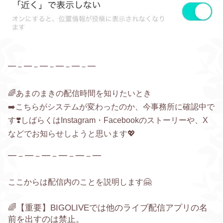
━－━－━－━－━－━
🌈あまのまきの配信時間を知りたいとき
➡️こちらがシステムが変わったのか、今事務所に確認中で
す❣️しばらくはInstagram・Facebookのストーリーや、X
などでお知らせしようと思います💖
━－━－━－━－━－━
ここからは配信内のことを説明します🤗
🌈【重要】BIGOLIVEでは他のライブ配信アプリの名
前を出すのは禁止。