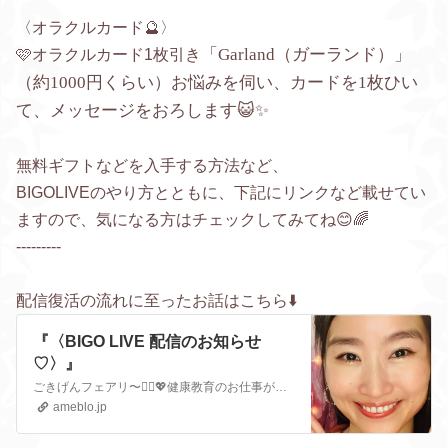
〈オラクルカード🔮〉
「Garland（ガーランド）」
🩷オラクルカード1枚引き
（約1000円くらい）
お悩みを伺い、カードを1枚ひい
て、メッセージをおろします😺✨
無料ギフトなどを入手する方法など、
BIGOLIVEのやり方とともに、
下記にリンクなど載せてい
ますので、気になる方はチェックしてみてね😊🌈
---------
配信復活の流れに至ったお話はこちら⬇️
『〈BIGO LIVE 配信のお知らせ
♡〉』
ごきげんフェアリ〜🧚‍♀️💖健康教育のお仕事がやっとこさ、少し慣れまして✨（それでも相変わらずバタバタしていますが😂🙏）そして神さまのお告げもあって✨5/31…
ameblo.jp