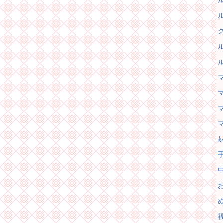
ル
ル
グ
ル
ル
マ
マ
マ
易
手
中
お
ぬ
福