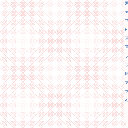
s
F
フ
フ
A