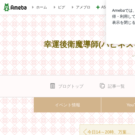
A5和牛を使った絶
ホーム
ピグ
アメブロ
今年の運勢(長文)☆ | 幸運後衛魔導師(ハピネスキャスター
幸運後衛魔導師(ハピネ
･
ブログトップ
記事一覧
イベント情報
You
今日14～20時、万葉の湯3F占いブースに出ています☆