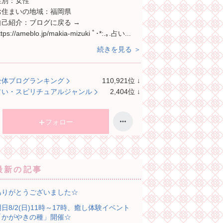
性別：
女性
お住まいの地域：
福岡県
自己紹介：
ブログに戻る →
ttps://ameblo.jp/makia-mizuki ﾟ･*:.｡.占い...
続きを見る ＞
全体ブログランキング
110,921
位
↓
ラ
占い・スピリチュアルジャンル
2,404
位
↓
ン
ラ
キ
ン
ン
キ
フォロー
グ
ン
下
グ
降
下
降
最新の記事
ありがとうございました☆
明日8/2(日)11時～17時、癒し体験イベント
「かがやきの種」開催☆