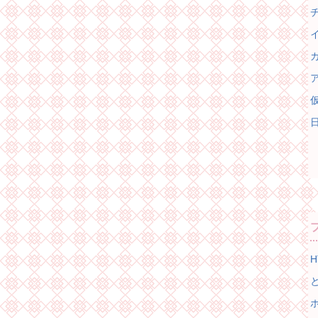
チ
イ
カ
ア
仮
日