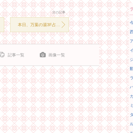
次の記事
今
本日、万葉の湯3F占いコーナーは休みです☆
西
ア
イ
記事一覧
画像一覧
ジ
動
ラ
ハ
カ
ミ
タ
ル