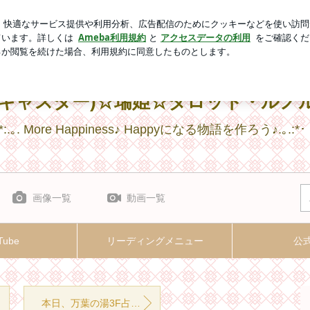
品のしゃぶしゃぶ
新規登録
芸能人ブログ
人気ブログ
)☆瑞姫☆タロット・ルノルマン・マナカード☆占い
スキャスター)☆瑞姫☆タロット・ルノ
*:.｡. More Happiness♪ Happyになる物語を作ろう♪.｡.:*
画像一覧
動画一覧
Tube
リーディングメニュー
公式
本日、万葉の湯3F占いコーナーは休みです☆