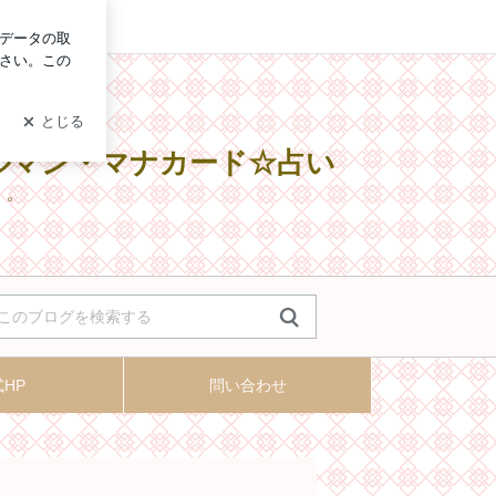
ログイン
ルマン・マナカード☆占い
･゜
HP
問い合わせ