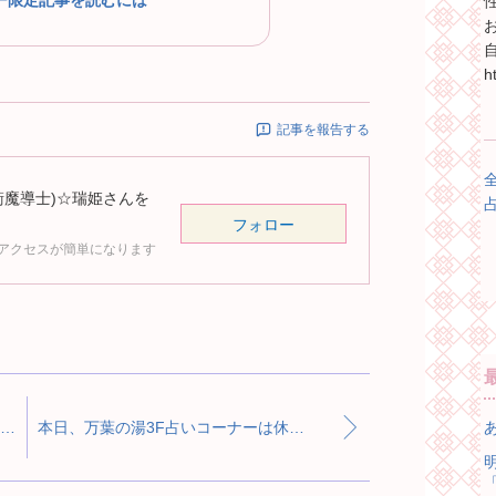
ー限定記事を読むには
h
記事を報告する
衛魔導士)☆瑞姫
さんを
フォロー
アクセスが簡単になります
今日14～20時、万葉の湯3F占いブースに出ています☆
本日、万葉の湯3F占いコーナーは休みです☆