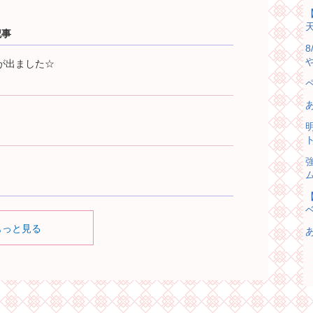
【
記事
が出ました☆
ト
もっと見る