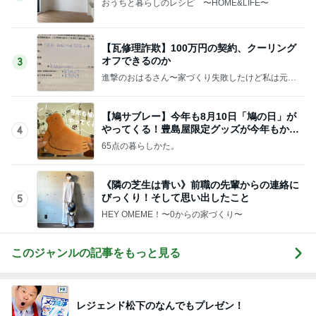
おうちと暮らしのレシピ 〜HOME&LIFE〜
【瓦修理詐欺】100万円の契約、クーリング
オフできるのか
3
進撃のおはるさん〜家づくり失敗したけど私は元気
です〜
【鳩サブレー】今年も8月10日「鳩の日」が
やってくる！豊島屋限定グッズが今年もかわ
4
いすぎる♡
65点の暮らしかた。
《隣の芝生は青い》前職の先輩からの連絡に
びっくり！そして思い出したこと
5
HEY OMEME！〜0からの家づくり〜
このジャンルの記事をもっと見る
レジェンド松下のなんでもプレゼン！