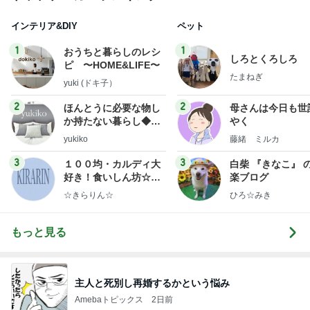
インテリア&DIY
ペット
1
1
おうちと暮らしのレシ
しろとくろしろ
ピ 〜HOME&LIFE〜
たまねぎ
yuki (ドキ子）
2
2
ほんとうに必要な物し
母さんは今日も世
か持たない暮らし◆Ke
やく
ep Life Simple◆〜イ
yukiko
藤緒 ミルカ
ンテリアのきろく〜
3
3
１００均・カルディ大
白柴 『きなこ』 
好き！食いしん坊☆き
楽ブログ
らりん☆のブログ
☆きらりん☆
ひろ☆みき
もっと見る
主人と死別し再婚するかという悩み
Amebaトピックス
2日前