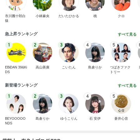
市川團十郎白
小林麻央
だいたひかる
桃
クロ
猿
急上昇ランキング
すべて見る
1
2
3
4
5
EBiDAN 39&Ki
高山善廣
こいたん
島倉りか
つばきファク
DS
トリー
新登場ランキング
すべて見る
1
2
3
4
5
BEYOOOOO
島倉りか
ゆうこりん
石 安伊
蒼井心音
NDS