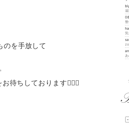
bi
0
h
s
ものを手放して
z
a
あ
✨
待ちしております🙇‍♀️✨