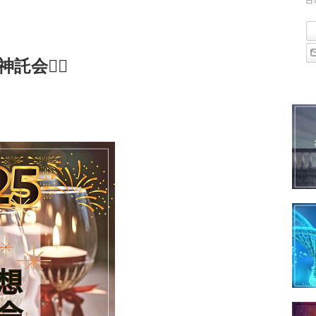
占
会🧘‍♀️