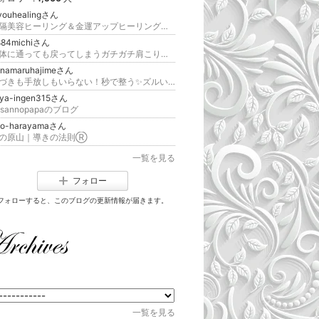
youhealingさん
遠隔美容ヒーリング＆金運アップヒーリング＋美容と金運ヒーラー養成 ダイエット・バストアップ・美容骨格矯正・視力回復
884michiさん
整体に通っても戻ってしまうガチガチ肩こりも腸×脳へのアプローチで軽やかな体に！8000人以上の腸活指導実績｜福山道子
anamaruhajimeさん
気づきも手放しもいらない！秒で整う✨ズルい潜在意識の書き換え｜スピリチュアル科学・エナジーコントロール®︎
aya-ingen315さん
osannopapaのブログ
no-harayamaさん
の原山｜導きの法則Ⓡ
一覧を見る
フォロー
フォローすると、このブログの更新情報が届きます。
一覧を見る