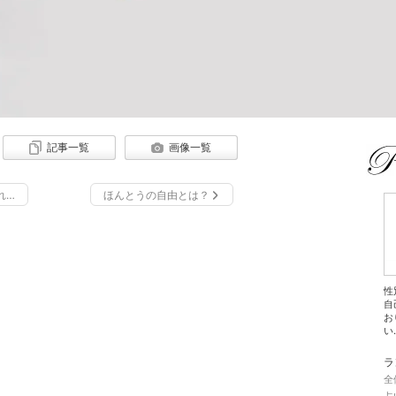
記事一覧
画像一覧
ティー等お役立ち情報についても書いていきます。
れ…
ほんとうの自由とは？
性
自
お
い.
ラ
全