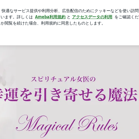
ーのイラスト
芸能人ブログ
人気ブログ
新規登録
ロ
チュアル女医の開運サロン★【アデプトプログラム】【DNAアク