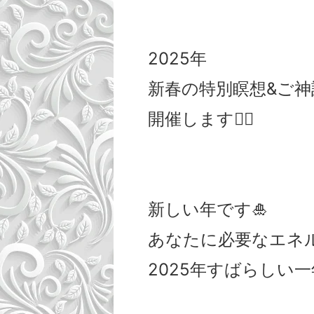
2025年
新春の特別瞑想&ご神
開催します🧘‍♀️
新しい年です🎍
あなたに必要なエネ
2025年すばらしい