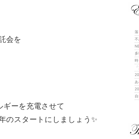
落
託会を
不
N
多
時
「
2
あ
2
自
ルギーを充電させて
一年のスタートにしましょう✨