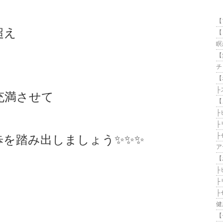
【
超え
【
瞑想
【
チ
【
├
充満させて
【
├
├
├
歩を踏み出しましょう✨✨✨
ア
【
├
├
├
健
【