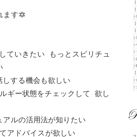
【
【
ます🔯
├
【
【
├
├
├ツ
想していきたい もっとスピリチュ
├
い
├勉
【
話しする機会も欲しい
├
├グ
ネルギー状態をチェックして 欲し
ュアルの活用法が知りたい
してアドバイスが欲しい
フ