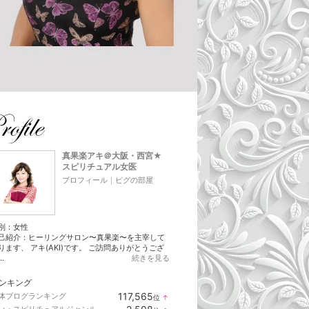
真果楽アキ＠大阪・西宮★
スピリチュアル女医
プロフィール
｜
ピグの部屋
別：
女性
己紹介：ヒーリングサロン〜真果楽〜を主宰して
ります、 アキ(AKI)です。 ご訪問ありがとうござ
..
続きを見る
ンキング
117,565
体ブログランキング
位
↑
ラ