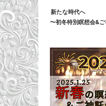
新たな時代へ
〜初冬特別瞑想会&ご神託