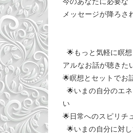
今のあなたに必要な
メッセージが降ろされ
🌟もっと気軽に瞑
アルなお話が聴きた
🌟瞑想とセットでお
🌟いまの自分のエ
い
🌟日常へのスピリチ
🌟いまの自分に対