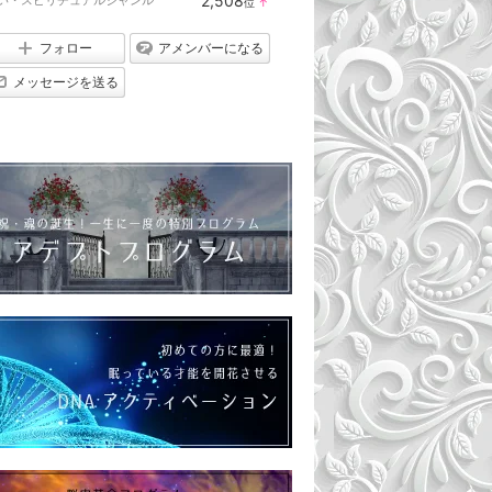
2,508
い・スピリチュアルジャンル
位
↑
ン
ラ
キ
ン
ン
キ
フォロー
アメンバーになる
グ
ン
上
グ
メッセージを送る
昇
上
昇