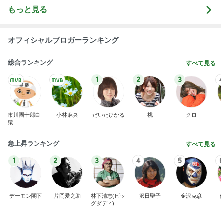
もっと見る
オフィシャルブロガーランキング
総合ランキング
すべて見る
1
2
3
市川團十郎白
小林麻央
だいたひかる
桃
クロ
猿
急上昇ランキング
すべて見る
1
2
3
4
5
デーモン閣下
片岡愛之助
林下清志(ビッ
沢田聖子
金沢克彦
グダディ)