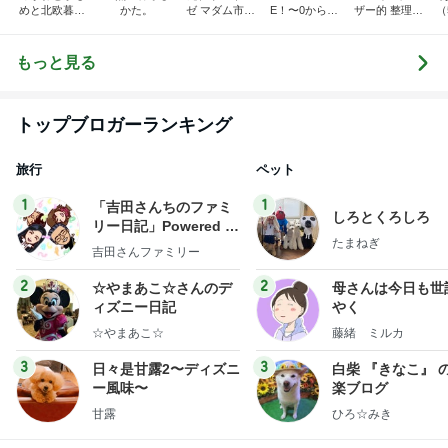
めと北欧暮ら
かた。
ゼ マダム市川
E！〜0からの
ザー的 整理収
（
し
のほのぼのブ
家づくり〜
納 ＆ 北欧イン
ログ
テリア
もっと見る
トップブロガーランキング
旅行
ペット
1
1
「吉田さんちのファミ
しろとくろしろ
リー日記」Powered b
たまねぎ
y Ameba 吉田さんファ
吉田さんファミリー
ミリーオフィシャルブ
ログ
2
2
☆やまあこ☆さんのデ
母さんは今日も世
ィズニー日記
やく
☆やまあこ☆
藤緒 ミルカ
3
3
日々是甘露2〜ディズニ
白柴 『きなこ』 
ー風味〜
楽ブログ
甘露
ひろ☆みき