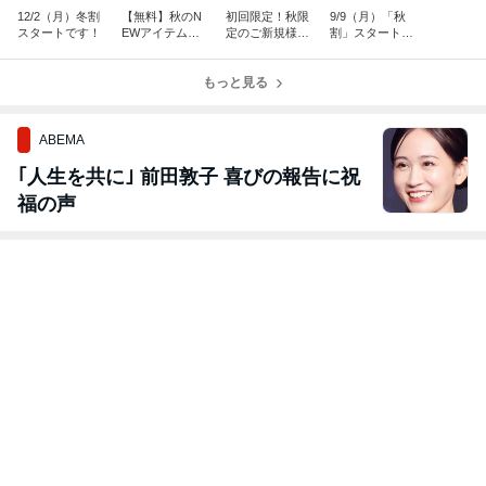
12/2（月）冬割
【無料】秋のN
初回限定！秋限
9/9（月）「秋
スタートです！
EWアイテム！
定のご新規様優
割」スタートで
アロマの香り☆
待キャンペーン
す！
☆
☆
もっと見る
ABEMA
｢人生を共に｣ 前田敦子 喜びの報告に祝
福の声