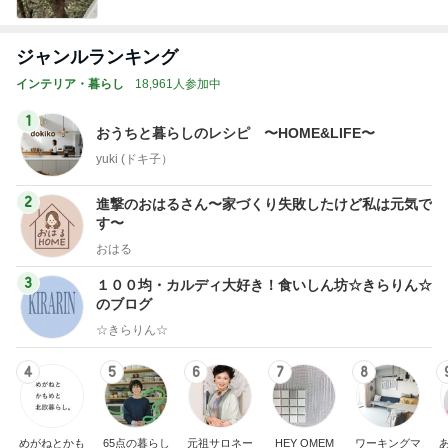
ジャンルランキング
インテリア・暮らし
18,961人参加中
1
おうちと暮らしのレシピ 〜HOME&LIFE〜
yuki (ドキ子）
2
進撃のおはるさん〜家づくり失敗したけど私は元気で
す〜
おはる
3
１００均・カルディ大好き！食いしん坊☆きらりん☆
のブログ
☆きらりん☆
4
5
6
7
8
めがねとかも
65点の暮らし
元祖サロネー
HEY OMEM
ワーキングマ