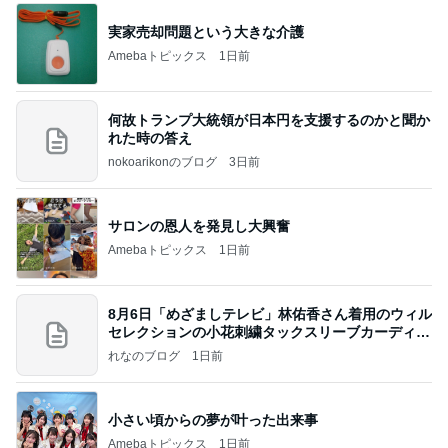
実家売却問題という大きな介護
Amebaトピックス
1日前
何故トランプ大統領が日本円を支援するのかと聞か
れた時の答え
nokoarikonのブログ
3日前
サロンの恩人を発見し大興奮
Amebaトピックス
1日前
8月6日「めざましテレビ」林佑香さん着用のウィル
セレクションの小花刺繍タックスリーブカーディガ
ン
れなのブログ
1日前
小さい頃からの夢が叶った出来事
Amebaトピックス
1日前