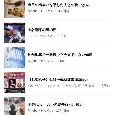
今日の出会いを話した夫との晩ごはん
Amebaトピックス
13時間前
大谷翔平の裏の顔
トニー・ラエリアン
3日前
灼熱地獄で一晩続いた今までにない頭痛
Amebaトピックス
1日前
【お知らせ】9/21〜9/23北海道3days
パク・ジュニョン オフィシャルブログ 「日本の
3日前
心」 powered by Ameba
美奈代 話し合いの結果行ったお店
Amebaトピックス
13時間前