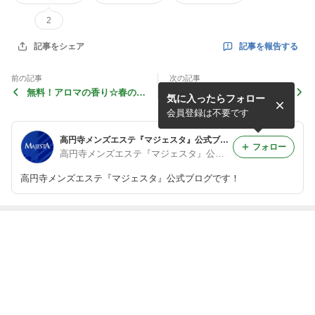
2
記事を報告する
記事をシェア
前の記事
次の記事
無料！アロマの香り☆春のN
「早割」パワーアップ！14
気に入ったらフォロー
EWアイテム
時までに時間拡大です☆
会員登録は不要です
高円寺メンズエステ『マジェスタ』公式ブログ
フォロー
高円寺メンズエステ『マジェスタ』公式ブログ
高円寺メンズエステ『マジェスタ』公式ブログです！