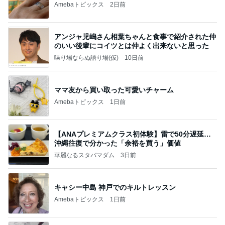
Amebaトピックス
2日前
アンジャ児嶋さん相葉ちゃんと食事で紹介された仲
のいい後輩にコイツとは仲よく出来ないと思った
喋り場ならぬ語り場(仮)
10日前
ママ友から買い取った可愛いチャーム
Amebaトピックス
1日前
【ANAプレミアムクラス初体験】雷で50分遅延…
沖縄往復で分かった「余裕を買う」価値
華麗なるスタバマダム
3日前
キャシー中島 神戸でのキルトレッスン
Amebaトピックス
1日前