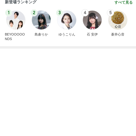
新登場ランキング
すべて見る
1
2
3
4
5
BEYOOOOO
島倉りか
ゆうこりん
石 安伊
蒼井心音
NDS