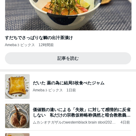
すだちでさっぱりな鯛の出汁茶漬け
Amebaトピックス
12時間前
記事を読む
だいた 薬の為に結局3枚食べたジャム
Amebaトピックス
1日前
価値観の違いによる「失敗」に対して感情的に反省
しない 私だけの宗教仮称略称偶然と暗合教教義候
補
ムカシオナガザルのwesternblack brain stool2024
4日前
年（令和6）11月25日以来減酒断煙再開ムカシオナ
ガザル