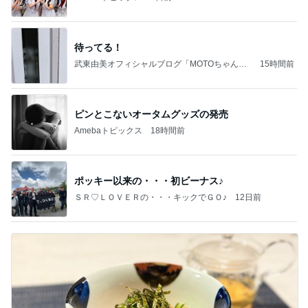
待ってる！
武東由美オフィシャルブログ「MOTOちゃんと
15時間前
のはっぴぃな毎日」Powered by Ameba
ピンとこないオータムグッズの発売
Amebaトピックス
18時間前
ポッキー以来の・・・初ビーナス♪
ＳＲ♡ＬＯＶＥＲの・・・キックでＧＯ♪
12日前