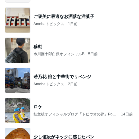
ご褒美に最適なお洒落な洋菓子
Amebaトピックス
1日前
移動
市川團十郎白猿オフィシャルB
5日前
若乃花 娘と中華街でリベンジ
Amebaトピックス
2日前
ロケ
桂文枝オフィシャルブログ「トビウオの夢」Pow
14日前
ered by Ameba
少し値段がネックに感じたパン