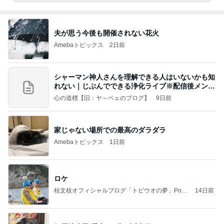
夫が思う今後も開催されない花火
Amebaトピックス
2日前
シャーマン神人さんを理解できる人はいないかも知
れない｜じぶんでできる浄化ライブ※配信後メンバ
ー限
心の道標【旧：ヤ～ベェのブログ】
9日前
家じゃない場所での最高のダラダラ
Amebaトピックス
1日前
ロケ
桂文枝オフィシャルブログ「トビウオの夢」Pow
14日前
ered by Ameba