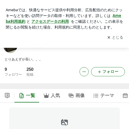
とりあえずブログ
アプリをダウンロードして
ブログの更新通知
を受け取りまし
開く
ょう。
とりあえずブログ
とりあえずが長い。。。
9
250
フォロー
フォロワー
投稿
一覧
人気
画像
テーマ