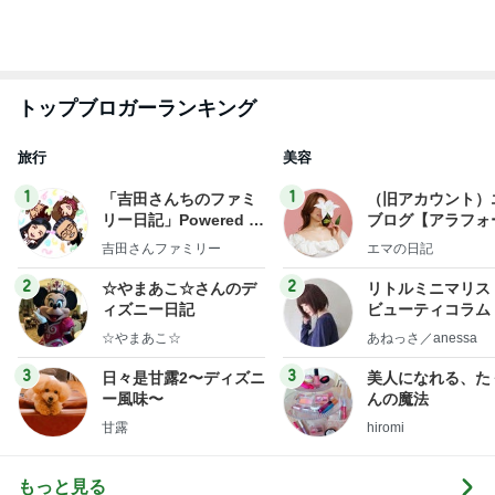
娘が買った使ってないヘアクリップ
Amebaトピックス
2日前
半分こして食べた最高のクッキー
Amebaトピックス
2日前
何年ぶりかの夫婦の市場デート
Amebaトピックス
2日前
レジェンド松下のなんでもプレゼン！
Amebaトピックス
9時間前
結婚を尋ねた40代男性の言葉