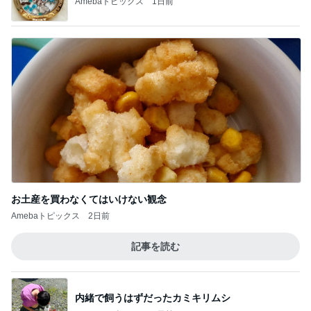
北斗晶 立て続く誕生日に大変な我が家
Amebaトピックス
12時間前
記事を読む
小川菜摘 1番好きかもしれない食事
Amebaトピックス
19時間前
ジャンル人気記事ランキング
30代〜ファッション
★ワンピースがムームーに？！「360度キレ
イ見え」の必殺ワザはコレ♪
1