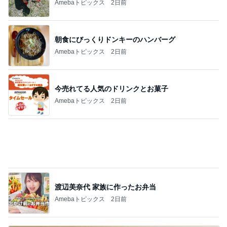
TOKYO REAL CLOTHES 大人世代のリアルクロー
ズ
共感したブログと韓国に行ったらやりたいこ
と
2
40代からの大人カジュアルを品良く着こなすファ
ッションブログ
しじみちゃんワクチンへ。
3
Shiori's「on」style〜干物女の成長記〜
嬉しい！ガードルを毎日履き続けた結果、驚
く変化
4
50代からの無理しないおしゃれ nodoka’s Blog
ワタクシ的ブランド取扱説明書・モード系ブ
ランド海外編
5
日々是ファッション。