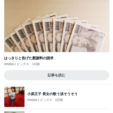
このジャンルの記事をもっと見る
神がかってる掃除機
Amebaトピックス
9時間前
秀逸だったレモンペッパーソース
Amebaトピックス
2日前
小原正子 台風での登校と参観日
Amebaトピックス
2日前
アレク 良く笑い怒り泣く娘の姿
Amebaトピックス
2日前