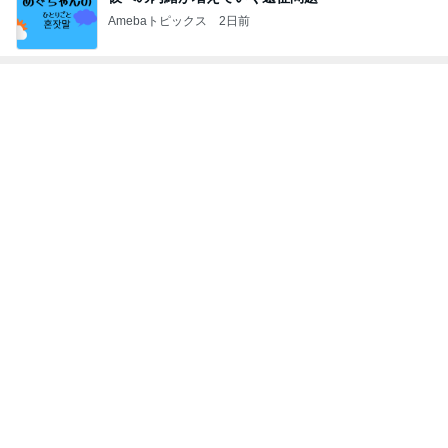
Amebaトピックス
2日前
トップブロガーランキング
旅行
美容
1
1
「吉田さんちのファミ
（旧アカウント）
リー日記」Powered b
ブログ【アラフォ
y Ameba 吉田さんファ
社売却セカンドラ
吉田さんファミリー
エマの日記
ミリーオフィシャルブ
フ】
ログ
2
2
☆やまあこ☆さんのデ
リトルミニマリス
ィズニー日記
ビューティコラム 
little minimalist'
☆やまあこ☆
あねっさ／anessa
uty colum
3
3
日々是甘露2〜ディズニ
美人になれる、た
ー風味〜
んの魔法
甘露
hiromi
もっと見る